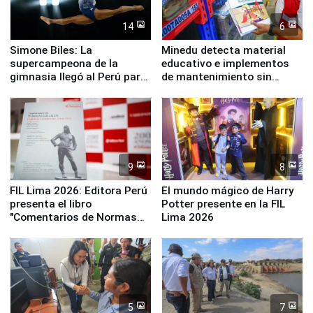
14
6
Simone Biles: La
Minedu detecta material
supercampeona de la
educativo e implementos
gimnasia llegó al Perú para
de mantenimiento sin
empezar cuenta regresiva a
distribuir en almacenes de
Panamericanos Lima 2027
la UGEL 2
9
8
FIL Lima 2026: Editora Perú
El mundo mágico de Harry
presenta el libro
Potter presente en la FIL
"Comentarios de Normas
Lima 2026
Legales: Laboral Vl .
Derecho Colectivo"
5
7