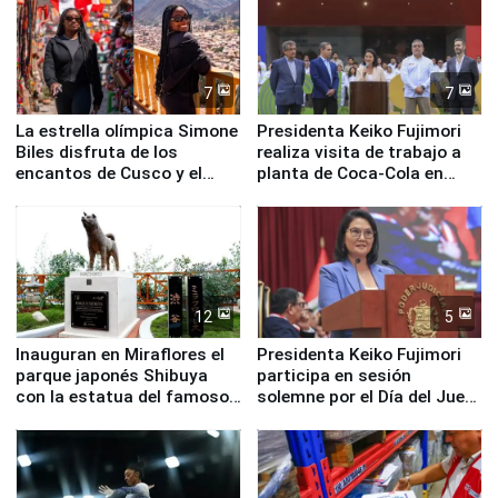
7
7
La estrella olímpica Simone
Presidenta Keiko Fujimori
Biles disfruta de los
realiza visita de trabajo a
encantos de Cusco y el
planta de Coca-Cola en
Valle Sagrado
Pucusana
12
5
Inauguran en Miraflores el
Presidenta Keiko Fujimori
parque japonés Shibuya
participa en sesión
con la estatua del famoso
solemne por el Día del Juez
perro Hachiko
y la Jueza