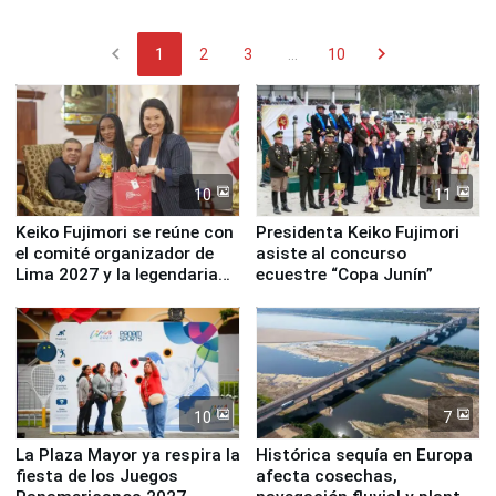
chevron_left
chevron_right
1
2
3
...
10
10
11
Keiko Fujimori se reúne con
Presidenta Keiko Fujimori
el comité organizador de
asiste al concurso
Lima 2027 y la legendaria
ecuestre “Copa Junín”
Simone Biles
10
7
La Plaza Mayor ya respira la
Histórica sequía en Europa
fiesta de los Juegos
afecta cosechas,