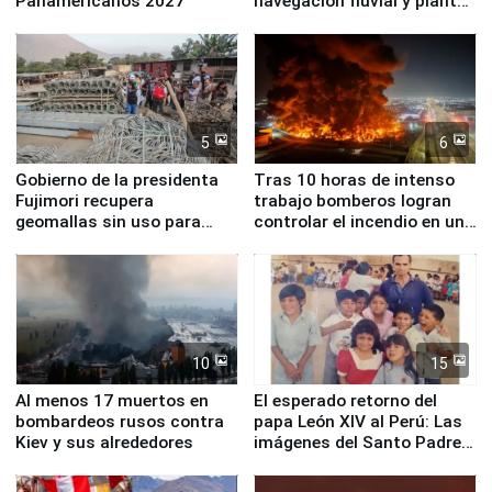
Panamericanos 2027
navegación fluvial y plantas
nucleares
5
6
Gobierno de la presidenta
Tras 10 horas de intenso
Fujimori recupera
trabajo bomberos logran
geomallas sin uso para
controlar el incendio en una
proteger Santa Eulalia ante
planta química de Santiago
Fenómeno El Niño
de Chile
10
15
Al menos 17 muertos en
El esperado retorno del
bombardeos rusos contra
papa León XIV al Perú: Las
Kiev y sus alrededores
imágenes del Santo Padre
en su labor pastoral en
nuestro país