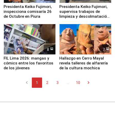
Presidenta Keiko Fujimori,
Presidenta Keiko Fujimori,
inspecciona comisaría 26
supervisa trabajos de
de Octubre en Piura
limpieza y descolmatación
en río Piura
8
7
FIL Lima 2026: mangas y
Hallazgo en Cerro Mayal
cómics entre los favoritos
revela talleres de alfarería
de los jóvenes
de la cultura mochica
chevron_left
chevron_right
1
2
3
...
10