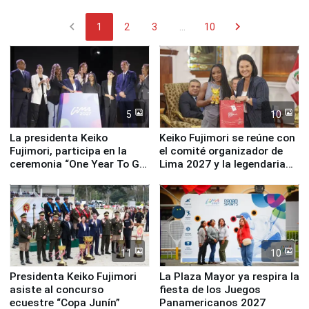
chevron_left
chevron_right
1
2
3
...
10
5
10
La presidenta Keiko
Keiko Fujimori se reúne con
Fujimori, participa en la
el comité organizador de
ceremonia “One Year To Go
Lima 2027 y la legendaria
de Lima 2027”
Simone Biles
11
10
Presidenta Keiko Fujimori
La Plaza Mayor ya respira la
asiste al concurso
fiesta de los Juegos
ecuestre “Copa Junín”
Panamericanos 2027