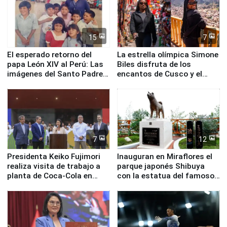
15
7
El esperado retorno del
La estrella olímpica Simone
papa León XIV al Perú: Las
Biles disfruta de los
imágenes del Santo Padre
encantos de Cusco y el
en su labor pastoral en
Valle Sagrado
nuestro país
7
12
Presidenta Keiko Fujimori
Inauguran en Miraflores el
realiza visita de trabajo a
parque japonés Shibuya
planta de Coca-Cola en
con la estatua del famoso
Pucusana
perro Hachiko