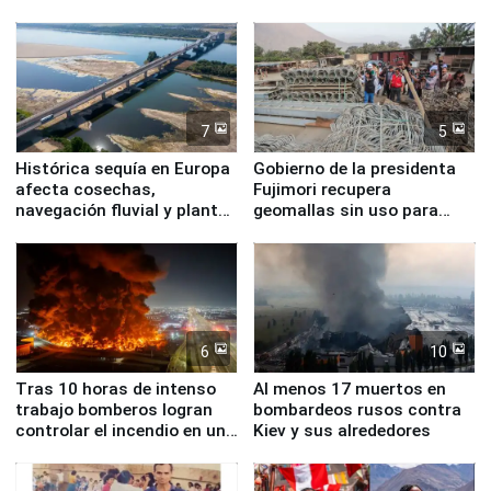
7
5
Histórica sequía en Europa
Gobierno de la presidenta
afecta cosechas,
Fujimori recupera
navegación fluvial y plantas
geomallas sin uso para
nucleares
proteger Santa Eulalia ante
Fenómeno El Niño
6
10
Tras 10 horas de intenso
Al menos 17 muertos en
trabajo bomberos logran
bombardeos rusos contra
controlar el incendio en una
Kiev y sus alrededores
planta química de Santiago
de Chile