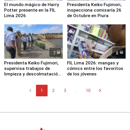
El mundo mágico de Harry
Presidenta Keiko Fujimori,
Potter presente en la FIL
inspecciona comisaría 26
Lima 2026
de Octubre en Piura
7
8
Presidenta Keiko Fujimori,
FIL Lima 2026: mangas y
supervisa trabajos de
cómics entre los favoritos
limpieza y descolmatación
de los jóvenes
en río Piura
chevron_left
chevron_right
1
2
3
...
10