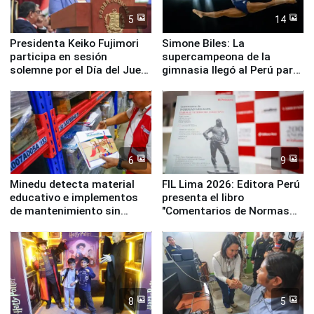
5
14
Presidenta Keiko Fujimori
Simone Biles: La
participa en sesión
supercampeona de la
solemne por el Día del Juez
gimnasia llegó al Perú para
y la Jueza
empezar cuenta regresiva a
Panamericanos Lima 2027
6
9
Minedu detecta material
FIL Lima 2026: Editora Perú
educativo e implementos
presenta el libro
de mantenimiento sin
"Comentarios de Normas
distribuir en almacenes de
Legales: Laboral Vl .
la UGEL 2
Derecho Colectivo"
8
5