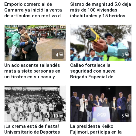
Emporio comercial de
Sismo de magnitud 5.0 deja
Gamarra ya inició la venta
más de 100 viviendas
de artículos con motivo de
inhabitables y 15 heridos en
la visita del papa León XIV
Junín
4
8
Un adolescente tailandés
Callao fortalece la
mata a siete personas en
seguridad con nueva
un tiroteo en su casa y
Brigada Especial de
escuela
Turismo y moderno
equipamiento para
Serenazgo
10
5
¡La crema está de fiesta!
La presidenta Keiko
Universitario de Deportes
Fujimori, participa en la