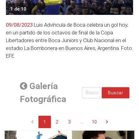
1 de 10
09/08/2023
Luis Advíncula de Boca celebra un gol hoy,
en un partido de los octavos de final de la Copa
Libertadores entre Boca Juniors y Club Nacional en el
estadio La Bombonera en Buenos Aires, Argentina. Foto:
EFE
Galería
Buscar
Fotográfica
chevron_left
chevron_right
1
2
3
...
10