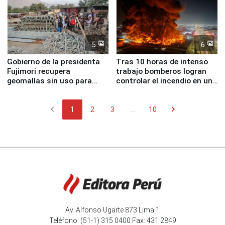
5
6
Gobierno de la presidenta
Tras 10 horas de intenso
Fujimori recupera
trabajo bomberos logran
geomallas sin uso para
controlar el incendio en una
proteger Santa Eulalia ante
planta química de Santiago
Fenómeno El Niño
de Chile
chevron_left
chevron_right
1
2
3
...
10
Av. Alfonso Ugarte 873 Lima 1
Teléfono: (51-1) 315 0400 Fax: 431 2849