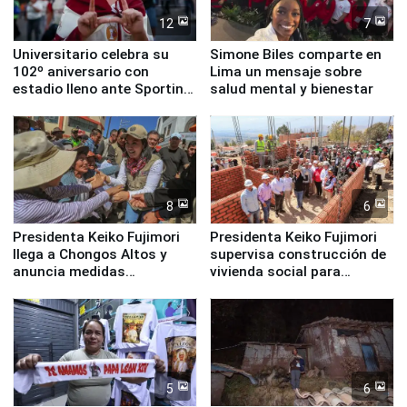
12
7
Universitario celebra su
Simone Biles comparte en
102º aniversario con
Lima un mensaje sobre
estadio lleno ante Sporting
salud mental y bienestar
Cristal
8
6
Presidenta Keiko Fujimori
Presidenta Keiko Fujimori
llega a Chongos Altos y
supervisa construcción de
anuncia medidas
vivienda social para
inmediatas en vivienda,
familias afectadas por
educación, salud y empleo
sismo en Junín
5
6