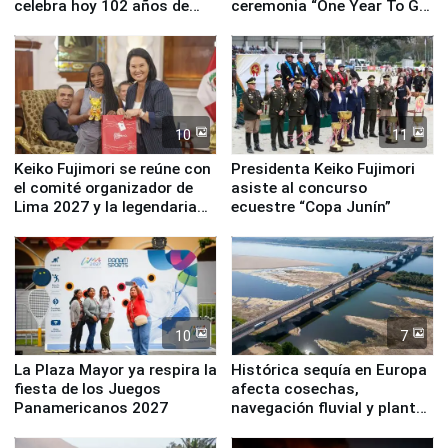
celebra hoy 102 años de
ceremonia “One Year To Go
fundación
de Lima 2027”
10
11
Keiko Fujimori se reúne con
Presidenta Keiko Fujimori
el comité organizador de
asiste al concurso
Lima 2027 y la legendaria
ecuestre “Copa Junín”
Simone Biles
10
7
La Plaza Mayor ya respira la
Histórica sequía en Europa
fiesta de los Juegos
afecta cosechas,
Panamericanos 2027
navegación fluvial y plantas
nucleares