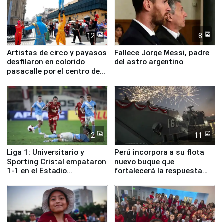
12
8
Artistas de circo y payasos
Fallece Jorge Messi, padre
desfilaron en colorido
del astro argentino
pasacalle por el centro de
Lima
12
11
Liga 1: Universitario y
Perú incorpora a su flota
Sporting Cristal empataron
nuevo buque que
1-1 en el Estadio
fortalecerá la respuesta
Monumental
ante el fenómeno El Niño