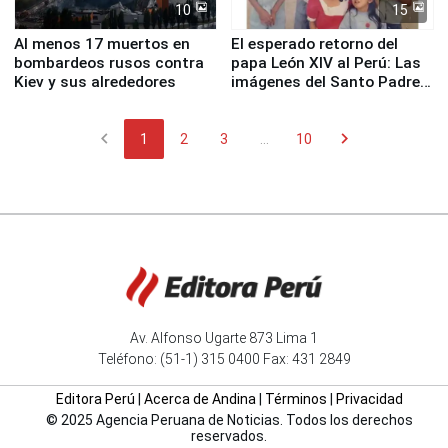
10
15
Al menos 17 muertos en
El esperado retorno del
bombardeos rusos contra
papa León XIV al Perú: Las
Kiev y sus alrededores
imágenes del Santo Padre
en su labor pastoral en
nuestro país
chevron_left
chevron_right
1
2
3
...
10
Av. Alfonso Ugarte 873 Lima 1
Teléfono: (51-1) 315 0400 Fax: 431 2849
Editora Perú
|
Acerca de Andina
|
Términos
|
Privacidad
© 2025 Agencia Peruana de Noticias. Todos los derechos
reservados.