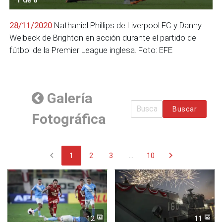
28/11/2020
Nathaniel Phillips de Liverpool FC y Danny
Welbeck de Brighton en acción durante el partido de
fútbol de la Premier League inglesa. Foto: EFE
Galería
Buscar
Fotográfica
chevron_left
chevron_right
1
2
3
...
10
12
11