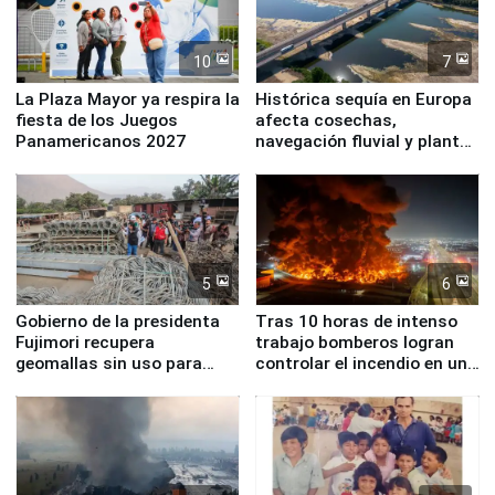
10
7
La Plaza Mayor ya respira la
Histórica sequía en Europa
fiesta de los Juegos
afecta cosechas,
Panamericanos 2027
navegación fluvial y plantas
nucleares
5
6
Gobierno de la presidenta
Tras 10 horas de intenso
Fujimori recupera
trabajo bomberos logran
geomallas sin uso para
controlar el incendio en una
proteger Santa Eulalia ante
planta química de Santiago
Fenómeno El Niño
de Chile