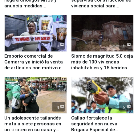
anuncia medidas
vivienda social para
inmediatas en vivienda,
familias afectadas por
educación, salud y empleo
sismo en Junín
5
6
Emporio comercial de
Sismo de magnitud 5.0 deja
Gamarra ya inició la venta
más de 100 viviendas
de artículos con motivo de
inhabitables y 15 heridos en
la visita del papa León XIV
Junín
4
8
Un adolescente tailandés
Callao fortalece la
mata a siete personas en
seguridad con nueva
un tiroteo en su casa y
Brigada Especial de
escuela
Turismo y moderno