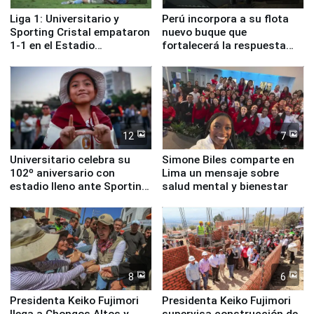
Liga 1: Universitario y
Perú incorpora a su flota
Sporting Cristal empataron
nuevo buque que
1-1 en el Estadio
fortalecerá la respuesta
Monumental
ante el fenómeno El Niño
12
7
Universitario celebra su
Simone Biles comparte en
102º aniversario con
Lima un mensaje sobre
estadio lleno ante Sporting
salud mental y bienestar
Cristal
8
6
Presidenta Keiko Fujimori
Presidenta Keiko Fujimori
llega a Chongos Altos y
supervisa construcción de