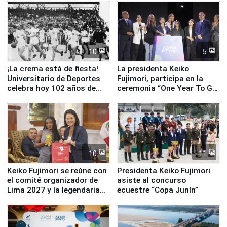
equipamiento para
Serenazgo
10
5
¡La crema está de fiesta!
La presidenta Keiko
Universitario de Deportes
Fujimori, participa en la
celebra hoy 102 años de
ceremonia “One Year To Go
fundación
de Lima 2027”
10
11
Keiko Fujimori se reúne con
Presidenta Keiko Fujimori
el comité organizador de
asiste al concurso
Lima 2027 y la legendaria
ecuestre “Copa Junín”
Simone Biles