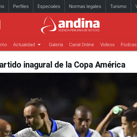
io
Perfiles
Especiales
Normas legales
Turismo
arrow_drop_down
timo
Actualidad
Galería
Canal Online
Videos
Podcas
partido inagural de la Copa América