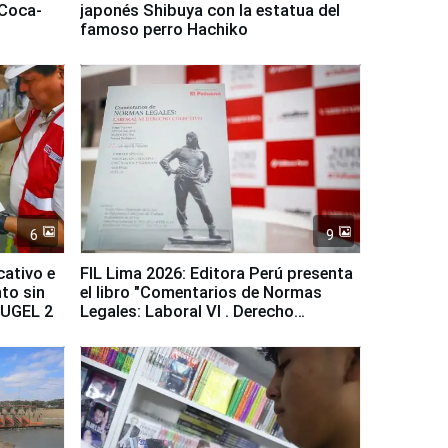
 Coca-
japonés Shibuya con la estatua del
famoso perro Hachiko
6
9
cativo e
FIL Lima 2026: Editora Perú presenta
to sin
el libro "Comentarios de Normas
a UGEL 2
Legales: Laboral Vl . Derecho
Colectivo"