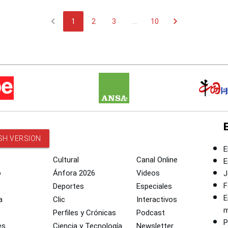
chevron_left
chevron_right
1
2
3
...
10
SH VERSION
E
Cultural
Canal Online
E
o
Ánfora 2026
Videos
J
F
Deportes
Especiales
E
a
Clic
Interactivos
m
Perfiles y Crónicas
Podcast
P
es
Ciencia y Tecnología
Newsletter