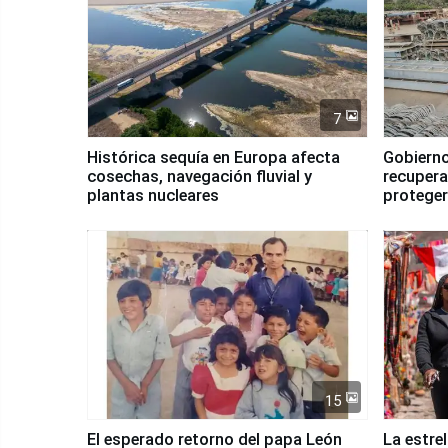
7
Histórica sequía en Europa afecta
Gobierno
cosechas, navegación fluvial y
recupera
plantas nucleares
proteger
Fenómen
15
El esperado retorno del papa León
La estre