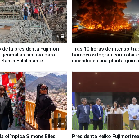
5
 de la presidenta Fujimori
Tras 10 horas de intenso tra
 geomallas sin uso para
bomberos logran controlar e
 Santa Eulalia ante
incendio en una planta quími
o El Niño
Santiago de Chile
7
lla olímpica Simone Biles
Presidenta Keiko Fujimori rea