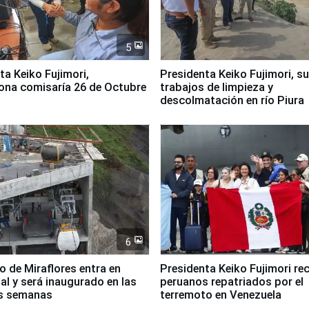
5
jimori,
Presidenta Keiko Fujimori, s
ona comisaría 26 de Octubre
trabajos de limpieza y
descolmatación en río Piura
6
co de Miraflores entra en
Presidenta Keiko Fujimori rec
nal y será inaugurado en las
peruanos repatriados por el
s semanas
terremoto en Venezuela