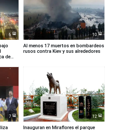
6
10
bajo
Al menos 17 muertos en bombardeos
l
rusos contra Kiev y sus alrededores
ca de
7
12
liza
Inauguran en Miraflores el parque