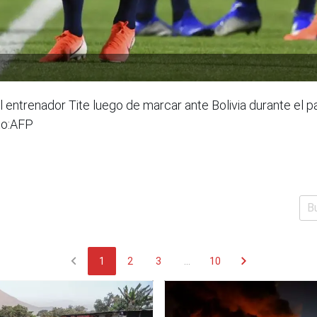
l entrenador Tite luego de marcar ante Bolivia durante el 
oto:AFP
chevron_left
chevron_right
1
2
3
...
10