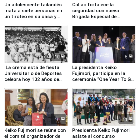
Un adolescente tailandés
Callao fortalece la
mata a siete personas en
seguridad con nueva
un tiroteo en su casa y
Brigada Especial de
escuela
Turismo y moderno
equipamiento para
Serenazgo
10
5
¡La crema está de fiesta!
La presidenta Keiko
Universitario de Deportes
Fujimori, participa en la
celebra hoy 102 años de
ceremonia “One Year To Go
fundación
de Lima 2027”
10
11
Keiko Fujimori se reúne con
Presidenta Keiko Fujimori
el comité organizador de
asiste al concurso