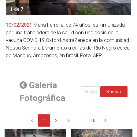
1 de 7
10/02/2021
Maria Ferreira, de 74 años, es inmunizada
por una trabajadora de la salud con una dosis de la
vacuna COVID-19 Oxford-AstraZeneca en la comunidad
Nossa Senhora Livramento a orillas del Río Negro cerca
de Manaus, Amazonas, en Brasil. Foto: AFP
Galería
Buscar
Fotográfica
chevron_left
chevron_right
1
2
3
...
10