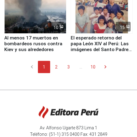
10
15
Al menos 17 muertos en
El esperado retorno del
bombardeos rusos contra
papa León XIV al Perú: Las
Kiev y sus alrededores
imágenes del Santo Padre
en su labor pastoral en
nuestro país
chevron_left
chevron_right
1
2
3
...
10
Av. Alfonso Ugarte 873 Lima 1
Teléfono: (51-1) 315 0400 Fax: 431 2849