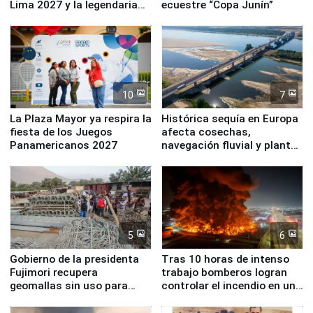
Lima 2027 y la legendaria
ecuestre “Copa Junín”
Simone Biles
10
7
La Plaza Mayor ya respira la
Histórica sequía en Europa
fiesta de los Juegos
afecta cosechas,
Panamericanos 2027
navegación fluvial y plantas
nucleares
5
6
Gobierno de la presidenta
Tras 10 horas de intenso
Fujimori recupera
trabajo bomberos logran
geomallas sin uso para
controlar el incendio en una
proteger Santa Eulalia ante
planta química de Santiago
Fenómeno El Niño
de Chile