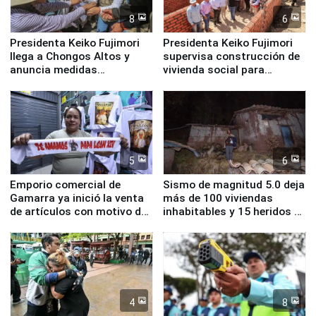
8
6
Presidenta Keiko Fujimori
Presidenta Keiko Fujimori
llega a Chongos Altos y
supervisa construcción de
anuncia medidas
vivienda social para
inmediatas en vivienda,
familias afectadas por
educación, salud y empleo
sismo en Junín
5
6
Emporio comercial de
Sismo de magnitud 5.0 deja
Gamarra ya inició la venta
más de 100 viviendas
de artículos con motivo de
inhabitables y 15 heridos en
la visita del papa León XIV
Junín
4
8