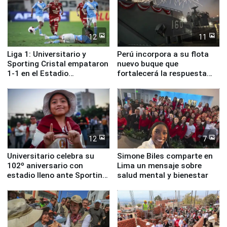
12
11
Liga 1: Universitario y
Perú incorpora a su flota
Sporting Cristal empataron
nuevo buque que
1-1 en el Estadio
fortalecerá la respuesta
Monumental
ante el fenómeno El Niño
12
7
Universitario celebra su
Simone Biles comparte en
102º aniversario con
Lima un mensaje sobre
estadio lleno ante Sporting
salud mental y bienestar
Cristal