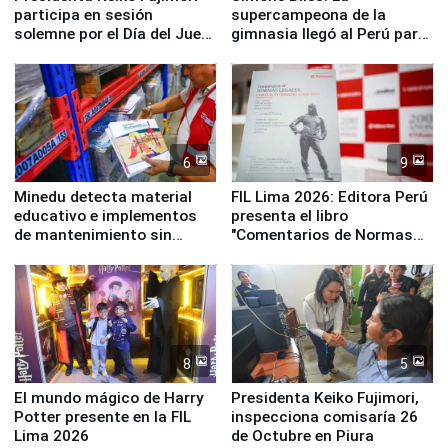
participa en sesión
supercampeona de la
solemne por el Día del Juez
gimnasia llegó al Perú para
y la Jueza
empezar cuenta regresiva a
Panamericanos Lima 2027
6
9
Minedu detecta material
FIL Lima 2026: Editora Perú
educativo e implementos
presenta el libro
de mantenimiento sin
"Comentarios de Normas
distribuir en almacenes de
Legales: Laboral Vl .
la UGEL 2
Derecho Colectivo"
8
5
El mundo mágico de Harry
Presidenta Keiko Fujimori,
Potter presente en la FIL
inspecciona comisaría 26
Lima 2026
de Octubre en Piura