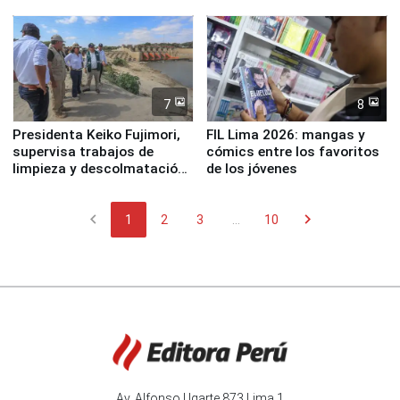
7
8
Presidenta Keiko Fujimori,
FIL Lima 2026: mangas y
supervisa trabajos de
cómics entre los favoritos
limpieza y descolmatación
de los jóvenes
en río Piura
chevron_left
chevron_right
1
2
3
...
10
Av. Alfonso Ugarte 873 Lima 1