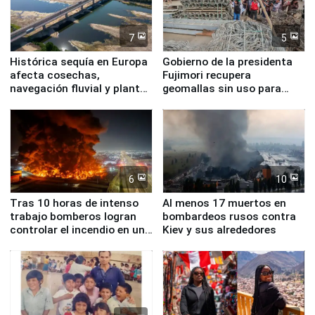
7
5
Histórica sequía en Europa
Gobierno de la presidenta
afecta cosechas,
Fujimori recupera
navegación fluvial y plantas
geomallas sin uso para
nucleares
proteger Santa Eulalia ante
Fenómeno El Niño
6
10
Tras 10 horas de intenso
Al menos 17 muertos en
trabajo bomberos logran
bombardeos rusos contra
controlar el incendio en una
Kiev y sus alrededores
planta química de Santiago
de Chile