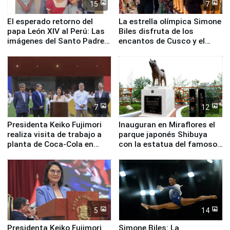
15
7
El esperado retorno del
La estrella olímpica Simone
papa León XIV al Perú: Las
Biles disfruta de los
imágenes del Santo Padre
encantos de Cusco y el
en su labor pastoral en
Valle Sagrado
nuestro país
7
12
Presidenta Keiko Fujimori
Inauguran en Miraflores el
realiza visita de trabajo a
parque japonés Shibuya
planta de Coca-Cola en
con la estatua del famoso
Pucusana
perro Hachiko
5
14
Presidenta Keiko Fujimori
Simone Biles: La