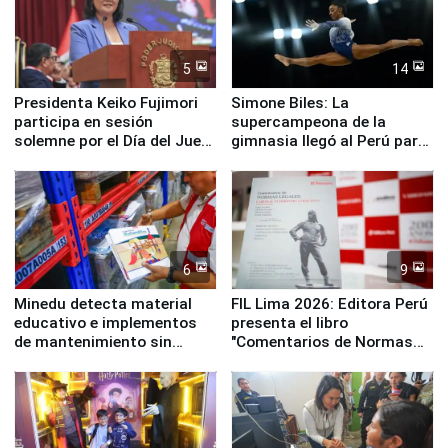
5
14
Presidenta Keiko Fujimori
Simone Biles: La
participa en sesión
supercampeona de la
solemne por el Día del Juez
gimnasia llegó al Perú para
y la Jueza
empezar cuenta regresiva a
Panamericanos Lima 2027
6
9
Minedu detecta material
FIL Lima 2026: Editora Perú
educativo e implementos
presenta el libro
de mantenimiento sin
"Comentarios de Normas
distribuir en almacenes de
Legales: Laboral Vl .
la UGEL 2
Derecho Colectivo"