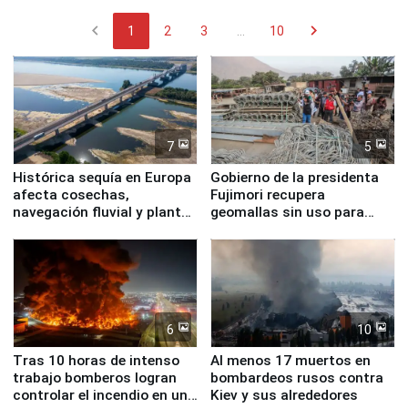
chevron_left
chevron_right
1
2
3
...
10
7
5
Histórica sequía en Europa
Gobierno de la presidenta
afecta cosechas,
Fujimori recupera
navegación fluvial y plantas
geomallas sin uso para
nucleares
proteger Santa Eulalia ante
Fenómeno El Niño
6
10
Tras 10 horas de intenso
Al menos 17 muertos en
trabajo bomberos logran
bombardeos rusos contra
controlar el incendio en una
Kiev y sus alrededores