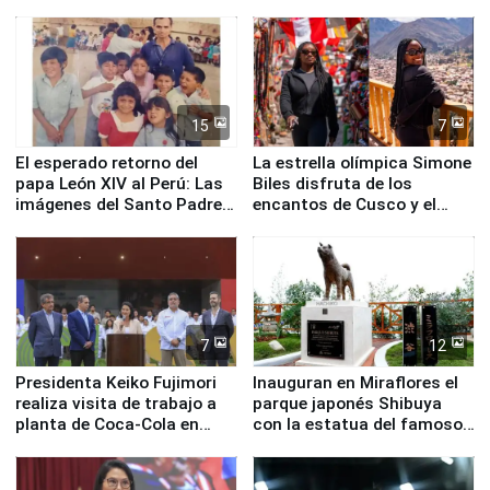
planta química de Santiago
de Chile
15
7
El esperado retorno del
La estrella olímpica Simone
papa León XIV al Perú: Las
Biles disfruta de los
imágenes del Santo Padre
encantos de Cusco y el
en su labor pastoral en
Valle Sagrado
nuestro país
7
12
Presidenta Keiko Fujimori
Inauguran en Miraflores el
realiza visita de trabajo a
parque japonés Shibuya
planta de Coca-Cola en
con la estatua del famoso
Pucusana
perro Hachiko