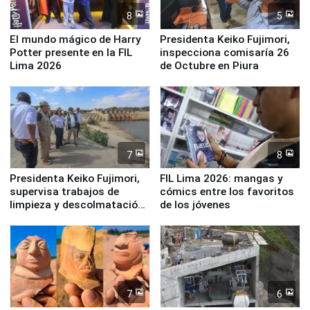
8
5
El mundo mágico de Harry
Presidenta Keiko Fujimori,
Potter presente en la FIL
inspecciona comisaría 26
Lima 2026
de Octubre en Piura
7
8
Presidenta Keiko Fujimori,
FIL Lima 2026: mangas y
supervisa trabajos de
cómics entre los favoritos
limpieza y descolmatación
de los jóvenes
en río Piura
7
6