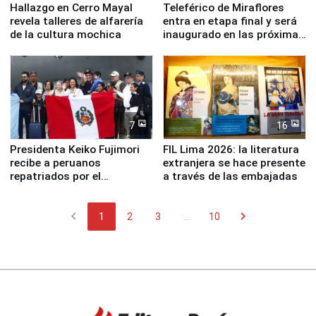
Hallazgo en Cerro Mayal
Teleférico de Miraflores
revela talleres de alfarería
entra en etapa final y será
de la cultura mochica
inaugurado en las próximas
semanas
7
16
Presidenta Keiko Fujimori
FIL Lima 2026: la literatura
recibe a peruanos
extranjera se hace presente
repatriados por el
a través de las embajadas
terremoto en Venezuela
chevron_left
chevron_right
1
2
3
...
10