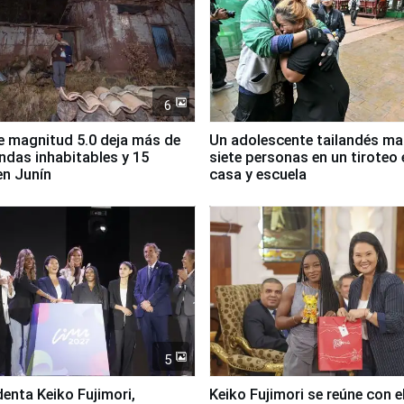
6
 magnitud 5.0 deja más de
Un adolescente tailandés ma
endas inhabitables y 15
siete personas en un tiroteo 
en Junín
casa y escuela
5
denta Keiko Fujimori,
Keiko Fujimori se reúne con e