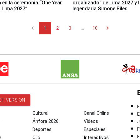
a en la ceremonia “One Year
organizador de Lima 2027 y l
 Lima 2027”
legendaria Simone Biles
chevron_left
chevron_right
1
2
3
...
10
SH VERSION
E
Cultural
Canal Online
E
o
Ánfora 2026
Videos
J
F
Deportes
Especiales
E
a
Clic
Interactivos