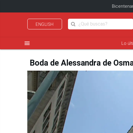
Bicentenar
ENGLISH
menu
Lo úl
Boda de Alessandra de Osma 