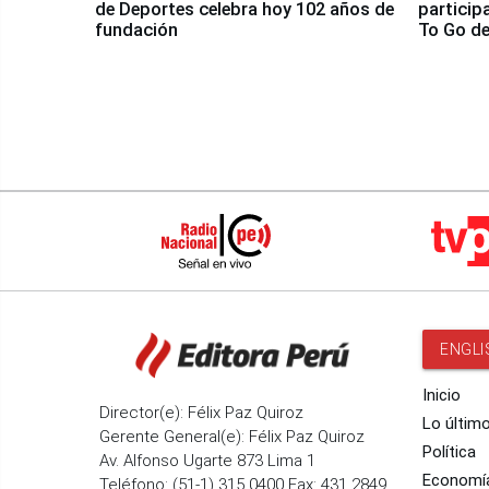
de Deportes celebra hoy 102 años de
particip
fundación
To Go de
ENGLI
Inicio
Director(e): Félix Paz Quiroz
Lo últim
Gerente General(e): Félix Paz Quiroz
Política
Av. Alfonso Ugarte 873 Lima 1
Economí
Teléfono: (51-1) 315 0400 Fax: 431 2849