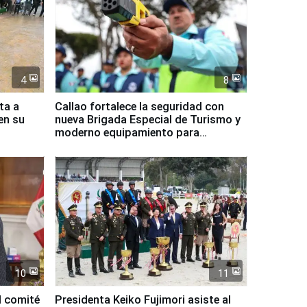
4
8
ta a
Callao fortalece la seguridad con
en su
nueva Brigada Especial de Turismo y
moderno equipamiento para
Serenazgo
10
11
l comité
Presidenta Keiko Fujimori asiste al