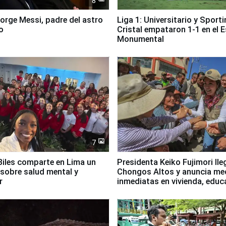
8
Jorge Messi, padre del astro
Liga 1: Universitario y Sport
o
Cristal empataron 1-1 en el 
Monumental
7
iles comparte en Lima un
Presidenta Keiko Fujimori lle
sobre salud mental y
Chongos Altos y anuncia me
r
inmediatas en vivienda, educ
salud y empleo