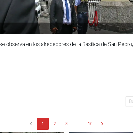
e observa en los alrededores de la Basílica de San Pedro, d
chevron_left
chevron_right
1
2
3
...
10