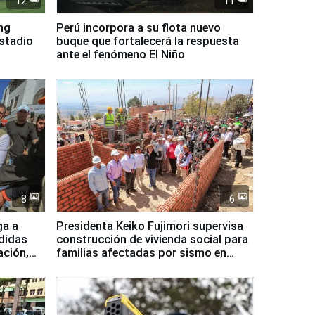
12
11
ing
Perú incorpora a su flota nuevo
Estadio
buque que fortalecerá la respuesta
ante el fenómeno El Niño
8
6
ga a
Presidenta Keiko Fujimori supervisa
didas
construcción de vivienda social para
ación,
familias afectadas por sismo en
Junín