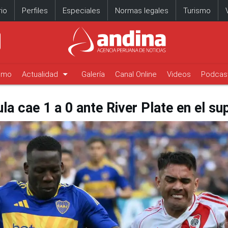
io
Perfiles
Especiales
Normas legales
Turismo
arrow_drop_down
timo
Actualidad
Galería
Canal Online
Videos
Podcas
a cae 1 a 0 ante River Plate en el su