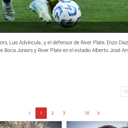
s, Luis Advíncula , y el defensor de River Plate, Enzo Díaz,
re Boca Juniors y River Plate en el estadio Alberto José A
chevron_left
chevron_right
1
2
3
...
10