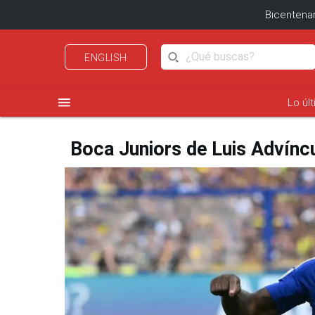
Bicentenar
ENGLISH
menu
Lo úl
Boca Juniors de Luis Advíncul