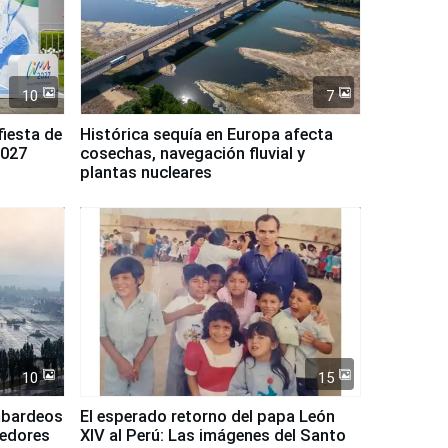
10
7
fiesta de
Histórica sequía en Europa afecta
2027
cosechas, navegación fluvial y
plantas nucleares
10
15
mbardeos
El esperado retorno del papa León
dedores
XIV al Perú: Las imágenes del Santo