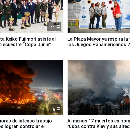
11
ta Keiko Fujimori asiste al
La Plaza Mayor ya respira la 
 ecuestre “Copa Junín”
los Juegos Panamericanos 
6
horas de intenso trabajo
Al menos 17 muertos en bo
 logran controlar el
rusos contra Kiev y sus alre