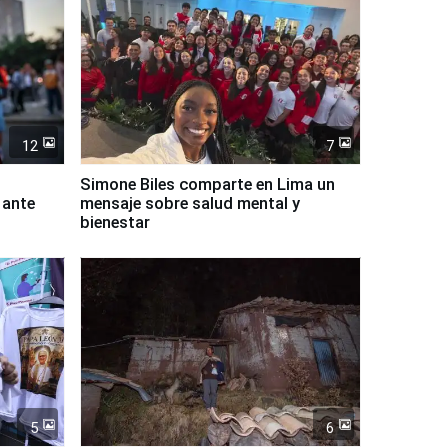
12
7
Simone Biles comparte en Lima un
 ante
mensaje sobre salud mental y
bienestar
5
6