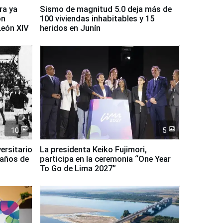
ra ya
Sismo de magnitud 5.0 deja más de
on
100 viviendas inhabitables y 15
León XIV
heridos en Junín
10
5
ersitario
La presidenta Keiko Fujimori,
 años de
participa en la ceremonia “One Year
To Go de Lima 2027”