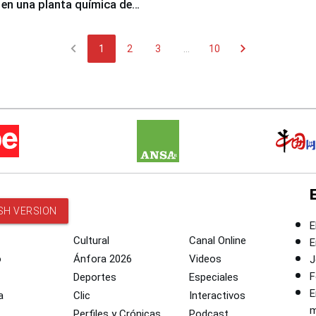
 en una planta química de
 de Chile
chevron_left
chevron_right
1
2
3
...
10
SH VERSION
E
Cultural
Canal Online
E
o
Ánfora 2026
Videos
J
F
Deportes
Especiales
E
a
Clic
Interactivos
m
Perfiles y Crónicas
Podcast