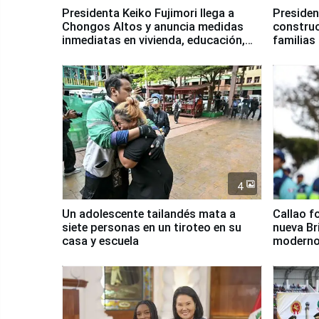
Presidenta Keiko Fujimori llega a
Presiden
Chongos Altos y anuncia medidas
construc
inmediatas en vivienda, educación,
familias
salud y empleo
Junín
4
Un adolescente tailandés mata a
Callao f
siete personas en un tiroteo en su
nueva Br
casa y escuela
moderno
Serenaz