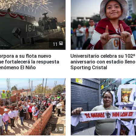
11
orpora a su flota nuevo
Universitario celebra su 102º
e fortalecerá la respuesta
aniversario con estadio lleno
fenómeno El Niño
Sporting Cristal
6