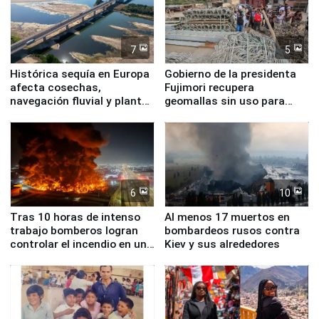
7
5
Histórica sequía en Europa
Gobierno de la presidenta
afecta cosechas,
Fujimori recupera
navegación fluvial y plantas
geomallas sin uso para
nucleares
proteger Santa Eulalia ante
Fenómeno El Niño
6
10
Tras 10 horas de intenso
Al menos 17 muertos en
trabajo bomberos logran
bombardeos rusos contra
controlar el incendio en una
Kiev y sus alrededores
planta química de Santiago
de Chile