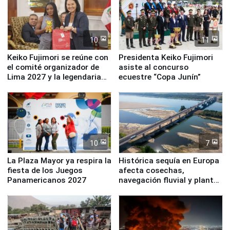
10
11
Keiko Fujimori se reúne con
Presidenta Keiko Fujimori
el comité organizador de
asiste al concurso
Lima 2027 y la legendaria
ecuestre “Copa Junín”
Simone Biles
10
7
La Plaza Mayor ya respira la
Histórica sequía en Europa
fiesta de los Juegos
afecta cosechas,
Panamericanos 2027
navegación fluvial y plantas
nucleares