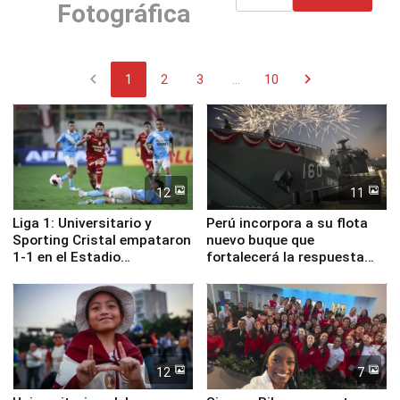
Fotográfica
chevron_left
chevron_right
1
2
3
...
10
12
11
Liga 1: Universitario y
Perú incorpora a su flota
Sporting Cristal empataron
nuevo buque que
1-1 en el Estadio
fortalecerá la respuesta
Monumental
ante el fenómeno El Niño
12
7