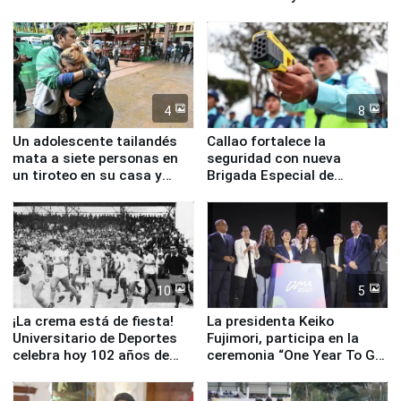
la visita del papa León XIV
Junín
4
8
Un adolescente tailandés
Callao fortalece la
mata a siete personas en
seguridad con nueva
un tiroteo en su casa y
Brigada Especial de
escuela
Turismo y moderno
equipamiento para
Serenazgo
10
5
¡La crema está de fiesta!
La presidenta Keiko
Universitario de Deportes
Fujimori, participa en la
celebra hoy 102 años de
ceremonia “One Year To Go
fundación
de Lima 2027”