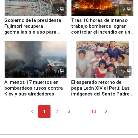
5
6
Gobierno de la presidenta
Tras 10 horas de intenso
Fujimori recupera
trabajo bomberos logran
geomallas sin uso para
controlar el incendio en una
proteger Santa Eulalia ante
planta química de Santiago
Fenómeno El Niño
de Chile
10
15
Al menos 17 muertos en
El esperado retorno del
bombardeos rusos contra
papa León XIV al Perú: Las
Kiev y sus alrededores
imágenes del Santo Padre
en su labor pastoral en
nuestro país
chevron_left
chevron_right
1
2
3
...
10