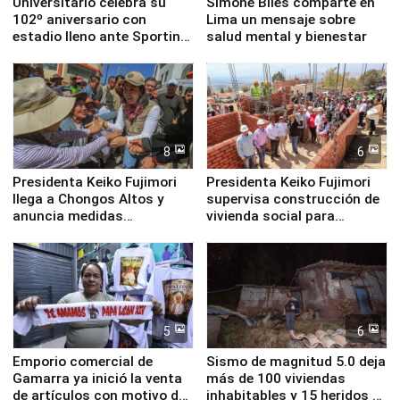
Universitario celebra su
Simone Biles comparte en
102º aniversario con
Lima un mensaje sobre
estadio lleno ante Sporting
salud mental y bienestar
Cristal
8
6
Presidenta Keiko Fujimori
Presidenta Keiko Fujimori
llega a Chongos Altos y
supervisa construcción de
anuncia medidas
vivienda social para
inmediatas en vivienda,
familias afectadas por
educación, salud y empleo
sismo en Junín
5
6
Emporio comercial de
Sismo de magnitud 5.0 deja
Gamarra ya inició la venta
más de 100 viviendas
de artículos con motivo de
inhabitables y 15 heridos en