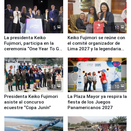
equipamiento para
Serenazgo
5
10
La presidenta Keiko
Keiko Fujimori se reúne con
Fujimori, participa en la
el comité organizador de
ceremonia “One Year To Go
Lima 2027 y la legendaria
de Lima 2027”
Simone Biles
11
10
Presidenta Keiko Fujimori
La Plaza Mayor ya respira la
asiste al concurso
fiesta de los Juegos
ecuestre “Copa Junín”
Panamericanos 2027