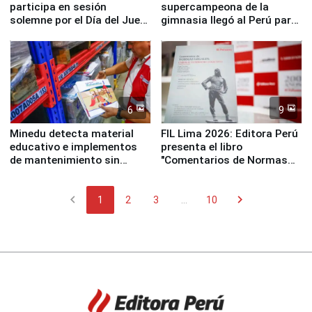
participa en sesión
supercampeona de la
solemne por el Día del Juez
gimnasia llegó al Perú para
y la Jueza
empezar cuenta regresiva a
Panamericanos Lima 2027
6
9
Minedu detecta material
FIL Lima 2026: Editora Perú
educativo e implementos
presenta el libro
de mantenimiento sin
"Comentarios de Normas
distribuir en almacenes de
Legales: Laboral Vl .
la UGEL 2
Derecho Colectivo"
chevron_left
chevron_right
1
2
3
...
10