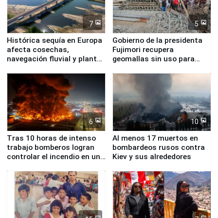
7
5
Histórica sequía en Europa
Gobierno de la presidenta
afecta cosechas,
Fujimori recupera
navegación fluvial y plantas
geomallas sin uso para
nucleares
proteger Santa Eulalia ante
Fenómeno El Niño
6
10
Tras 10 horas de intenso
Al menos 17 muertos en
trabajo bomberos logran
bombardeos rusos contra
controlar el incendio en una
Kiev y sus alrededores
planta química de Santiago
de Chile