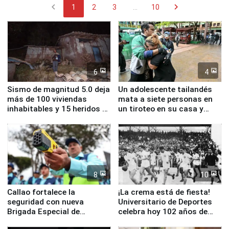
chevron_left
chevron_right
1
2
3
...
10
6
4
Sismo de magnitud 5.0 deja
Un adolescente tailandés
más de 100 viviendas
mata a siete personas en
inhabitables y 15 heridos en
un tiroteo en su casa y
Junín
escuela
8
10
Callao fortalece la
¡La crema está de fiesta!
seguridad con nueva
Universitario de Deportes
Brigada Especial de
celebra hoy 102 años de
Turismo y moderno
fundación