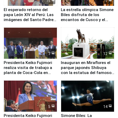
15
7
El esperado retorno del
La estrella olímpica Simone
papa León XIV al Perú: Las
Biles disfruta de los
imágenes del Santo Padre
encantos de Cusco y el
en su labor pastoral en
Valle Sagrado
nuestro país
7
12
Presidenta Keiko Fujimori
Inauguran en Miraflores el
realiza visita de trabajo a
parque japonés Shibuya
planta de Coca-Cola en
con la estatua del famoso
Pucusana
perro Hachiko
5
14
Presidenta Keiko Fujimori
Simone Biles: La