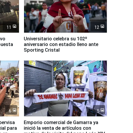
11
12
evo
Universitario celebra su 102º
puesta
aniversario con estadio lleno ante
Sporting Cristal
6
5
pervisa
Emporio comercial de Gamarra ya
ial para
inició la venta de artículos con