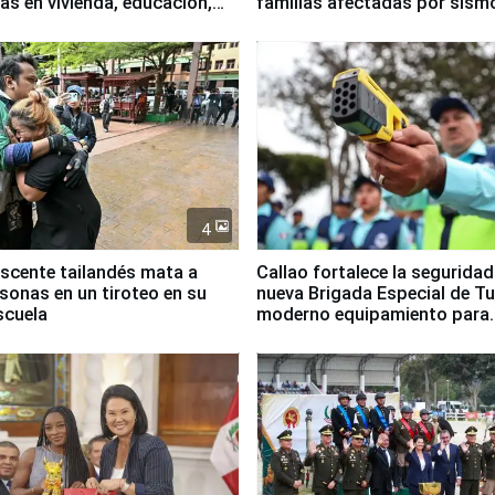
as en vivienda, educación,
familias afectadas por sism
empleo
Junín
4
scente tailandés mata a
Callao fortalece la segurida
rsonas en un tiroteo en su
nueva Brigada Especial de T
scuela
moderno equipamiento para
Serenazgo