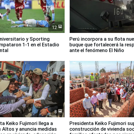
12
Universitario y Sporting
Perú incorpora a su flota nu
empataron 1-1 en el Estadio
buque que fortalecerá la res
ntal
ante el fenómeno El Niño
8
ta Keiko Fujimori llega a
Presidenta Keiko Fujimori su
 Altos y anuncia medidas
construcción de vivienda soc