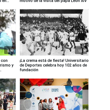
o en
motivo de la visita del papa León XIV
8
10
d con
¡La crema está de fiesta! Universitario
urismo y
de Deportes celebra hoy 102 años de
fundación