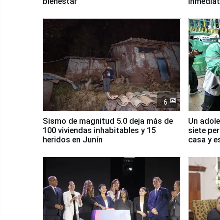
bienestar
inmediat
salud y 
6
Sismo de magnitud 5.0 deja más de
Un adole
100 viviendas inhabitables y 15
siete pe
heridos en Junín
casa y e