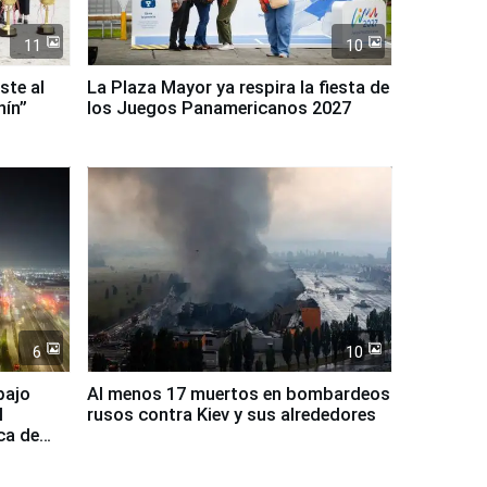
11
10
ste al
La Plaza Mayor ya respira la fiesta de
nín”
los Juegos Panamericanos 2027
6
10
bajo
Al menos 17 muertos en bombardeos
l
rusos contra Kiev y sus alrededores
ca de