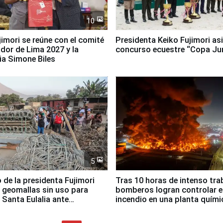
10
jimori se reúne con el comité
Presidenta Keiko Fujimori asi
dor de Lima 2027 y la
concurso ecuestre “Copa Ju
ia Simone Biles
5
 de la presidenta Fujimori
Tras 10 horas de intenso tra
 geomallas sin uso para
bomberos logran controlar e
 Santa Eulalia ante
incendio en una planta quími
o El Niño
Santiago de Chile