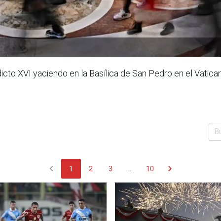
cto XVI yaciendo en la Basílica de San Pedro en el Vatica
chevron_left
chevron_right
1
2
3
...
10