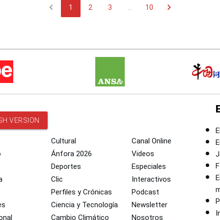
chevron_left
chevron_right
1
2
3
...
10
SH VERSION
E
Cultural
Canal Online
E
o
Ánfora 2026
Videos
J
F
Deportes
Especiales
E
a
Clic
Interactivos
m
Perfiles y Crónicas
Podcast
P
es
Ciencia y Tecnología
Newsletter
I
onal
Cambio Climático
Nosotros