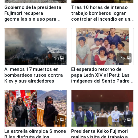
Gobierno de la presidenta
Tras 10 horas de intenso
Fujimori recupera
trabajo bomberos logran
geomallas sin uso para
controlar el incendio en una
proteger Santa Eulalia ante
planta química de Santiago
Fenómeno El Niño
de Chile
10
15
Al menos 17 muertos en
El esperado retorno del
bombardeos rusos contra
papa León XIV al Perú: Las
Kiev y sus alrededores
imágenes del Santo Padre
en su labor pastoral en
nuestro país
7
7
La estrella olímpica Simone
Presidenta Keiko Fujimori
Biles disfruta de los
realiza visita de trabajo a