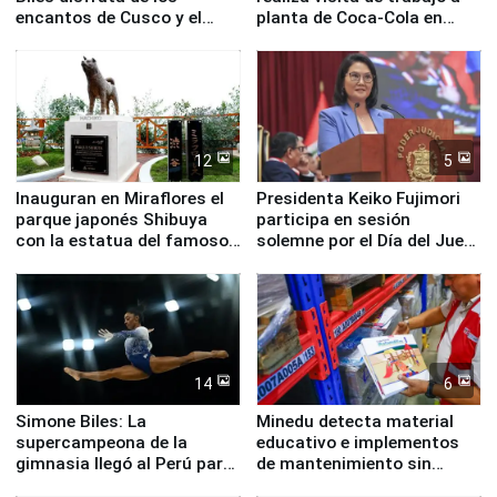
encantos de Cusco y el
planta de Coca-Cola en
Valle Sagrado
Pucusana
12
5
Inauguran en Miraflores el
Presidenta Keiko Fujimori
parque japonés Shibuya
participa en sesión
con la estatua del famoso
solemne por el Día del Juez
perro Hachiko
y la Jueza
14
6
Simone Biles: La
Minedu detecta material
supercampeona de la
educativo e implementos
gimnasia llegó al Perú para
de mantenimiento sin
empezar cuenta regresiva a
distribuir en almacenes de