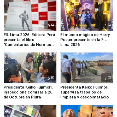
Panamericanos Lima 2027
la UGEL 2
9
8
FIL Lima 2026: Editora Perú
El mundo mágico de Harry
presenta el libro
Potter presente en la FIL
"Comentarios de Normas
Lima 2026
Legales: Laboral Vl .
Derecho Colectivo"
5
7
Presidenta Keiko Fujimori,
Presidenta Keiko Fujimori,
inspecciona comisaría 26
supervisa trabajos de
de Octubre en Piura
limpieza y descolmatación
en río Piura