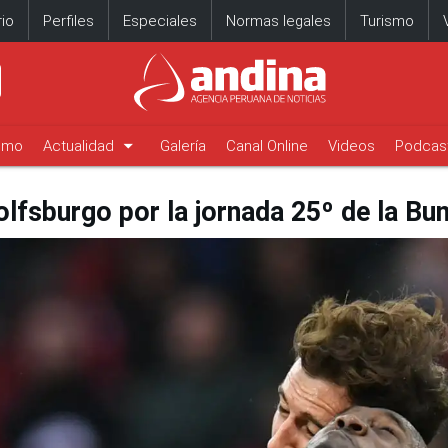
io
Perfiles
Especiales
Normas legales
Turismo
arrow_drop_down
timo
Actualidad
Galería
Canal Online
Videos
Podcas
fsburgo por la jornada 25º de la Bun