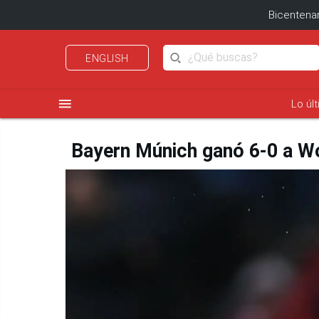
Bicentenar
ENGLISH
menu
Lo úl
Bayern Múnich ganó 6-0 a Wol