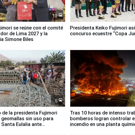
10
jimori se reúne con el comité
Presidenta Keiko Fujimori asi
dor de Lima 2027 y la
concurso ecuestre “Copa Ju
ia Simone Biles
5
 de la presidenta Fujimori
Tras 10 horas de intenso tra
 geomallas sin uso para
bomberos logran controlar e
 Santa Eulalia ante
incendio en una planta quími
o El Niño
Santiago de Chile