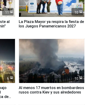
11
10
ste al
La Plaza Mayor ya respira la fiesta de
nín”
los Juegos Panamericanos 2027
6
10
bajo
Al menos 17 muertos en bombardeos
l
rusos contra Kiev y sus alrededores
ca de