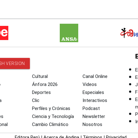
SH VERSION
E
Cultural
Canal Online
E
o
Ánfora 2026
Videos
J
F
Deportes
Especiales
E
a
Clic
Interactivos
m
Perfiles y Crónicas
Podcast
P
es
Ciencia y Tecnología
Newsletter
I
onal
Cambio Climático
Nosotros
Editora Perú
|
Acerca de Andina
|
Términos
|
Privacidad