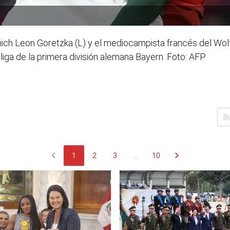
ch Leon Goretzka (L) y el mediocampista francés del Wolf
liga de la primera división alemana Bayern .Foto: AFP
chevron_left
chevron_right
1
2
3
...
10