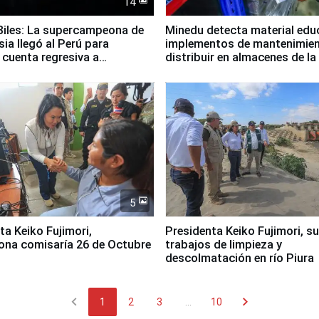
14
iles: La supercampeona de
Minedu detecta material edu
sia llegó al Perú para
implementos de mantenimien
cuenta regresiva a
distribuir en almacenes de l
icanos Lima 2027
5
jimori,
Presidenta Keiko Fujimori, s
ona comisaría 26 de Octubre
trabajos de limpieza y
descolmatación en río Piura
chevron_left
chevron_right
1
2
3
...
10