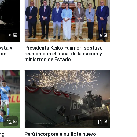
9
6
osta y
Presidenta Keiko Fujimori sostuvo
tos
reunión con el fiscal de la nación y
ministros de Estado
12
11
ing
Perú incorpora a su flota nuevo