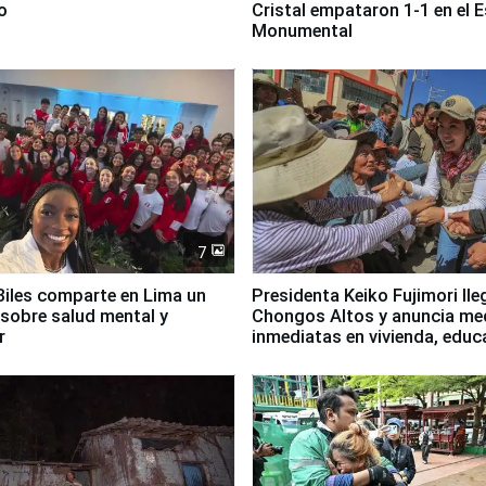
o
Cristal empataron 1-1 en el 
Monumental
7
iles comparte en Lima un
Presidenta Keiko Fujimori lle
sobre salud mental y
Chongos Altos y anuncia me
r
inmediatas en vivienda, educ
salud y empleo