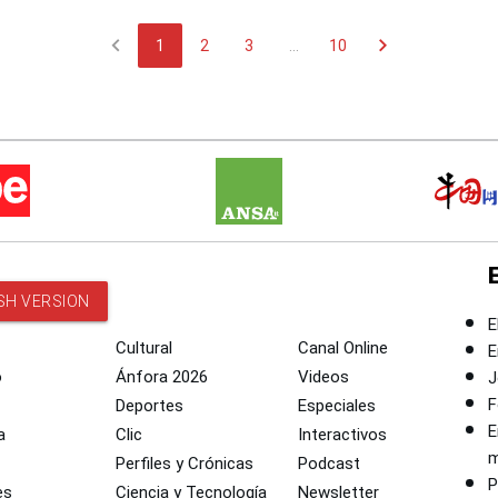
chevron_left
chevron_right
1
2
3
...
10
SH VERSION
E
Cultural
Canal Online
E
o
Ánfora 2026
Videos
J
F
Deportes
Especiales
E
a
Clic
Interactivos
m
Perfiles y Crónicas
Podcast
P
es
Ciencia y Tecnología
Newsletter