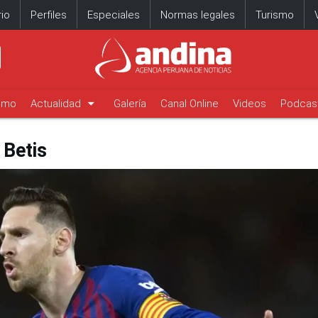
io
Perfiles
Especiales
Normas legales
Turismo
arrow_drop_down
timo
Actualidad
Galería
Canal Online
Videos
Podcas
 Betis