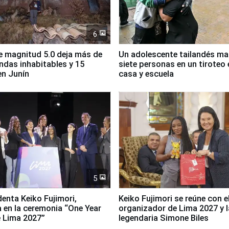
6
 magnitud 5.0 deja más de
Un adolescente tailandés ma
endas inhabitables y 15
siete personas en un tiroteo 
en Junín
casa y escuela
5
denta Keiko Fujimori,
Keiko Fujimori se reúne con e
a en la ceremonia “One Year
organizador de Lima 2027 y l
 Lima 2027”
legendaria Simone Biles