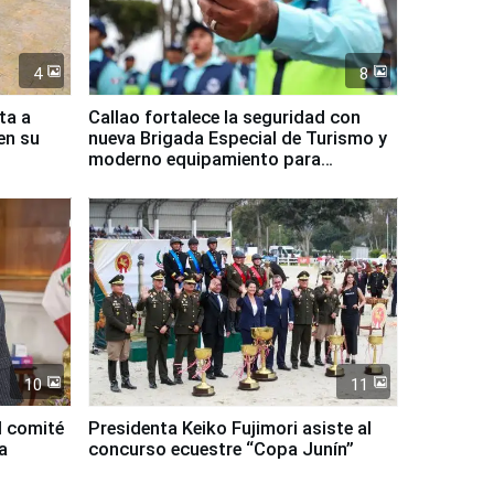
4
8
ta a
Callao fortalece la seguridad con
en su
nueva Brigada Especial de Turismo y
moderno equipamiento para
Serenazgo
10
11
l comité
Presidenta Keiko Fujimori asiste al
a
concurso ecuestre “Copa Junín”