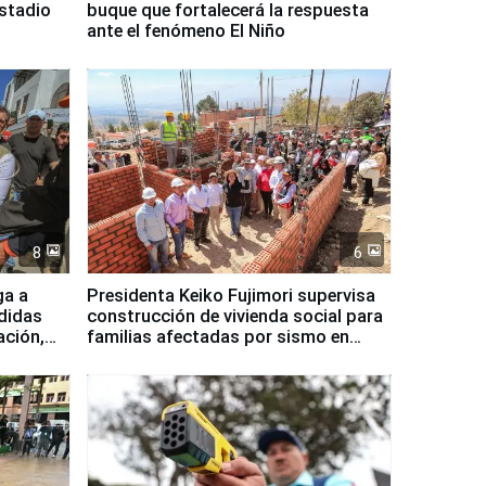
Estadio
buque que fortalecerá la respuesta
ante el fenómeno El Niño
8
6
ga a
Presidenta Keiko Fujimori supervisa
didas
construcción de vivienda social para
ación,
familias afectadas por sismo en
Junín