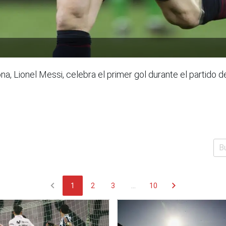
a, Lionel Messi, celebra el primer gol durante el partido de
chevron_left
chevron_right
1
2
3
...
10