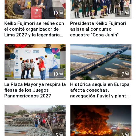
10
11
Keiko Fujimori se reúne con
Presidenta Keiko Fujimori
el comité organizador de
asiste al concurso
Lima 2027 y la legendaria
ecuestre “Copa Junín”
Simone Biles
10
7
La Plaza Mayor ya respira la
Histórica sequía en Europa
fiesta de los Juegos
afecta cosechas,
Panamericanos 2027
navegación fluvial y plantas
nucleares
5
6