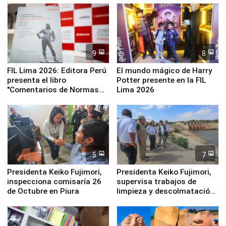
Panamericanos Lima 2027
la UGEL 2
9
8
FIL Lima 2026: Editora Perú
El mundo mágico de Harry
presenta el libro
Potter presente en la FIL
"Comentarios de Normas
Lima 2026
Legales: Laboral Vl .
Derecho Colectivo"
5
7
Presidenta Keiko Fujimori,
Presidenta Keiko Fujimori,
inspecciona comisaría 26
supervisa trabajos de
de Octubre en Piura
limpieza y descolmatación
en río Piura