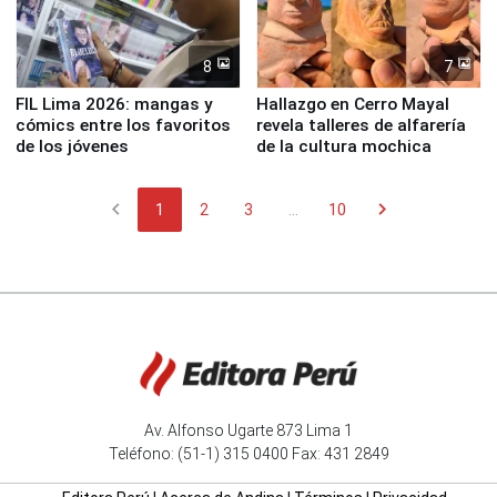
8
7
FIL Lima 2026: mangas y
Hallazgo en Cerro Mayal
cómics entre los favoritos
revela talleres de alfarería
de los jóvenes
de la cultura mochica
chevron_left
chevron_right
1
2
3
...
10
Av. Alfonso Ugarte 873 Lima 1
Teléfono: (51-1) 315 0400 Fax: 431 2849