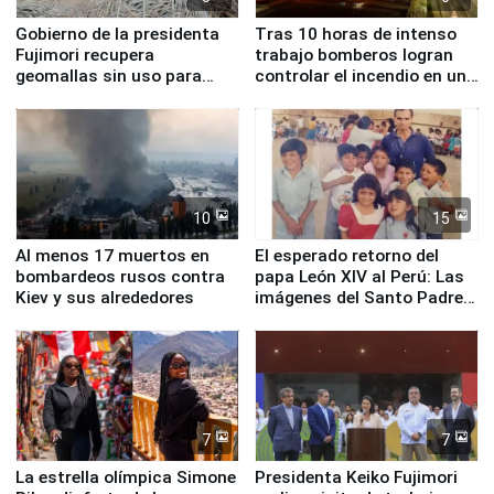
Gobierno de la presidenta
Tras 10 horas de intenso
Fujimori recupera
trabajo bomberos logran
geomallas sin uso para
controlar el incendio en una
proteger Santa Eulalia ante
planta química de Santiago
Fenómeno El Niño
de Chile
10
15
Al menos 17 muertos en
El esperado retorno del
bombardeos rusos contra
papa León XIV al Perú: Las
Kiev y sus alrededores
imágenes del Santo Padre
en su labor pastoral en
nuestro país
7
7
La estrella olímpica Simone
Presidenta Keiko Fujimori