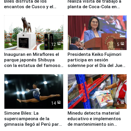
Biles disfruta de los
realiza visita de trabajo a
encantos de Cusco y el
planta de Coca-Cola en
Valle Sagrado
Pucusana
12
5
Inauguran en Miraflores el
Presidenta Keiko Fujimori
parque japonés Shibuya
participa en sesión
con la estatua del famoso
solemne por el Día del Juez
perro Hachiko
y la Jueza
14
6
Simone Biles: La
Minedu detecta material
supercampeona de la
educativo e implementos
gimnasia llegó al Perú para
de mantenimiento sin
empezar cuenta regresiva a
distribuir en almacenes de