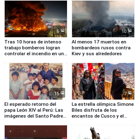
Fenómeno El Niño
6
10
Tras 10 horas de intenso
Al menos 17 muertos en
trabajo bomberos logran
bombardeos rusos contra
controlar el incendio en una
Kiev y sus alrededores
planta química de Santiago
de Chile
15
7
El esperado retorno del
La estrella olímpica Simone
papa León XIV al Perú: Las
Biles disfruta de los
imágenes del Santo Padre
encantos de Cusco y el
en su labor pastoral en
Valle Sagrado
nuestro país