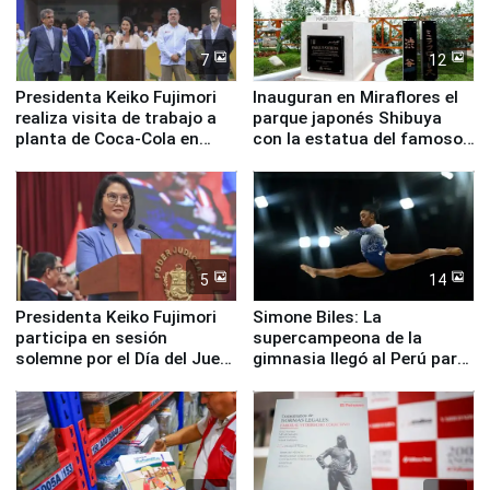
7
12
Presidenta Keiko Fujimori
Inauguran en Miraflores el
realiza visita de trabajo a
parque japonés Shibuya
planta de Coca-Cola en
con la estatua del famoso
Pucusana
perro Hachiko
5
14
Presidenta Keiko Fujimori
Simone Biles: La
participa en sesión
supercampeona de la
solemne por el Día del Juez
gimnasia llegó al Perú para
y la Jueza
empezar cuenta regresiva a
Panamericanos Lima 2027