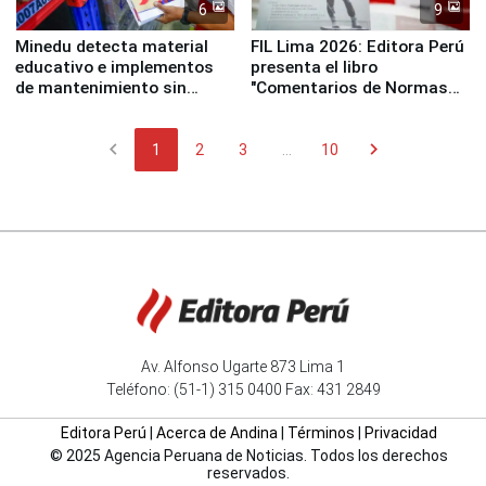
6
9
Minedu detecta material
FIL Lima 2026: Editora Perú
educativo e implementos
presenta el libro
de mantenimiento sin
"Comentarios de Normas
distribuir en almacenes de
Legales: Laboral Vl .
la UGEL 2
Derecho Colectivo"
chevron_left
chevron_right
1
2
3
...
10
Av. Alfonso Ugarte 873 Lima 1
Teléfono: (51-1) 315 0400 Fax: 431 2849
Editora Perú
|
Acerca de Andina
|
Términos
|
Privacidad
© 2025 Agencia Peruana de Noticias. Todos los derechos
reservados.