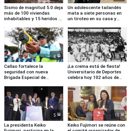
Sismo de magnitud 5.0 deja
Un adolescente tailandés
más de 100 viviendas
mata a siete personas en
inhabitables y 15 heridos en
un tiroteo en su casa y
Junín
escuela
8
10
Callao fortalece la
¡La crema está de fiesta!
seguridad con nueva
Universitario de Deportes
Brigada Especial de
celebra hoy 102 años de
Turismo y moderno
fundación
equipamiento para
Serenazgo
5
10
La presidenta Keiko
Keiko Fujimori se reúne con
Fujimori, participa en la
el comité organizador de