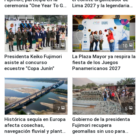
ceremonia “One Year To Go
Lima 2027 y la legendaria
de Lima 2027”
Simone Biles
11
10
Presidenta Keiko Fujimori
La Plaza Mayor ya respira la
asiste al concurso
fiesta de los Juegos
ecuestre “Copa Junín”
Panamericanos 2027
7
5
Histórica sequía en Europa
Gobierno de la presidenta
afecta cosechas,
Fujimori recupera
navegación fluvial y plantas
geomallas sin uso para
nucleares
proteger Santa Eulalia ante