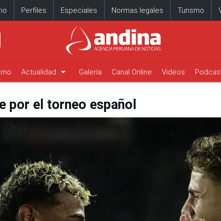
io
Perfiles
Especiales
Normas legales
Turismo
arrow_drop_down
timo
Actualidad
Galería
Canal Online
Videos
Podcas
e por el torneo español