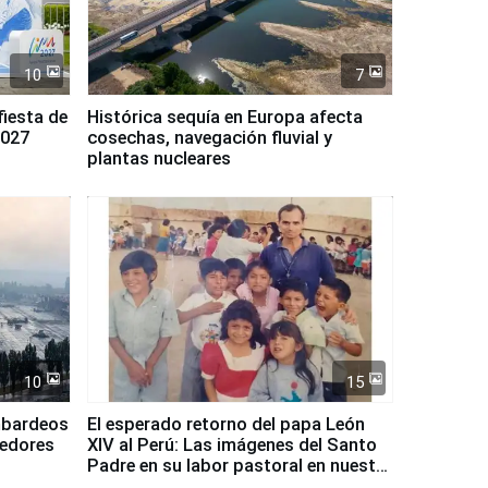
10
7
fiesta de
Histórica sequía en Europa afecta
2027
cosechas, navegación fluvial y
plantas nucleares
10
15
mbardeos
El esperado retorno del papa León
dedores
XIV al Perú: Las imágenes del Santo
Padre en su labor pastoral en nuestro
país