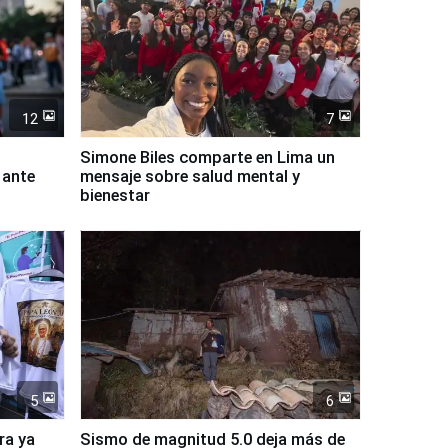
12
7
Simone Biles comparte en Lima un
 ante
mensaje sobre salud mental y
bienestar
5
6
ra ya
Sismo de magnitud 5.0 deja más de