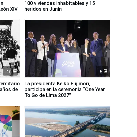
on
100 viviendas inhabitables y 15
León XIV
heridos en Junín
10
5
ersitario
La presidenta Keiko Fujimori,
 años de
participa en la ceremonia “One Year
To Go de Lima 2027”