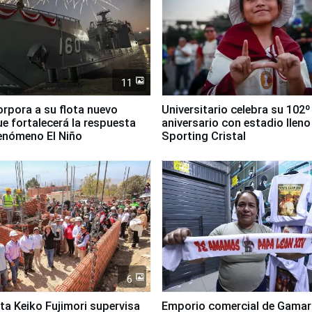
11
orpora a su flota nuevo
Universitario celebra su 102º
e fortalecerá la respuesta
aniversario con estadio lleno
fenómeno El Niño
Sporting Cristal
6
ta Keiko Fujimori supervisa
Emporio comercial de Gamar