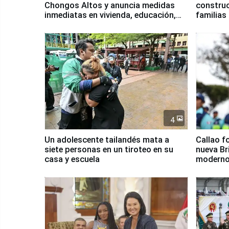
Chongos Altos y anuncia medidas
construc
inmediatas en vivienda, educación,
familias
salud y empleo
Junín
4
Un adolescente tailandés mata a
Callao f
siete personas en un tiroteo en su
nueva Br
casa y escuela
moderno
Serenaz