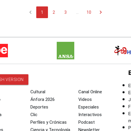
chevron_left
chevron_right
1
2
3
...
10
SH VERSION
E
Cultural
Canal Online
E
o
Ánfora 2026
Videos
J
F
Deportes
Especiales
E
a
Clic
Interactivos
m
Perfiles y Crónicas
Podcast
P
es
Ciencia y Tecnología
Newsletter