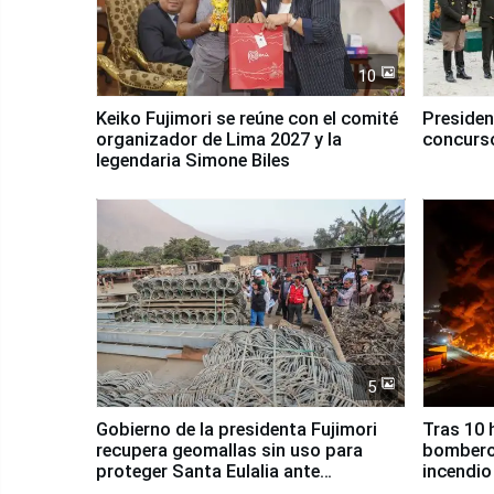
10
Keiko Fujimori se reúne con el comité
Presiden
organizador de Lima 2027 y la
concurso
legendaria Simone Biles
5
Gobierno de la presidenta Fujimori
Tras 10 
recupera geomallas sin uso para
bomberos
proteger Santa Eulalia ante
incendio
Fenómeno El Niño
Santiago