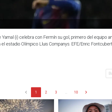
Yamal (i) celebra con Fermín su gol, primero del equipo ant
n el estadio Olímpico Lluis Companys. EFE/Enric Fontcuber
chevron_left
chevron_right
1
2
3
...
10