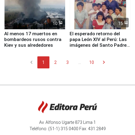
10
15
Al menos 17 muertos en
El esperado retorno del
bombardeos rusos contra
papa León XIV al Perú: Las
Kiev y sus alrededores
imágenes del Santo Padre
en su labor pastoral en
nuestro país
chevron_left
chevron_right
1
2
3
...
10
Av. Alfonso Ugarte 873 Lima 1
Teléfono: (51-1) 315 0400 Fax: 431 2849