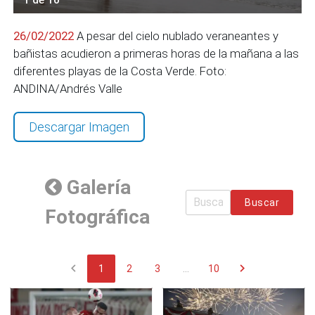
26/02/2022
A pesar del cielo nublado veraneantes y
bañistas acudieron a primeras horas de la mañana a las
diferentes playas de la Costa Verde. Foto:
ANDINA/Andrés Valle
Descargar Imagen
Galería
Buscar
Fotográfica
chevron_left
chevron_right
1
2
3
...
10