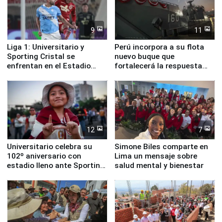
9
11
Liga 1: Universitario y
Perú incorpora a su flota
Sporting Cristal se
nuevo buque que
enfrentan en el Estadio
fortalecerá la respuesta
Monumental
ante el fenómeno El Niño
12
7
Universitario celebra su
Simone Biles comparte en
102º aniversario con
Lima un mensaje sobre
estadio lleno ante Sporting
salud mental y bienestar
Cristal