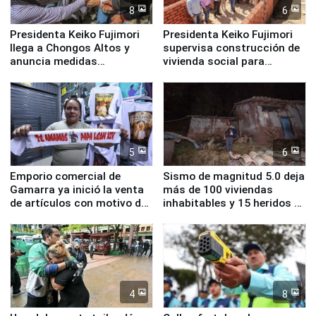
8
6
Presidenta Keiko Fujimori
Presidenta Keiko Fujimori
llega a Chongos Altos y
supervisa construcción de
anuncia medidas
vivienda social para
inmediatas en vivienda,
familias afectadas por
educación, salud y empleo
sismo en Junín
5
6
Emporio comercial de
Sismo de magnitud 5.0 deja
Gamarra ya inició la venta
más de 100 viviendas
de artículos con motivo de
inhabitables y 15 heridos en
la visita del papa León XIV
Junín
4
8