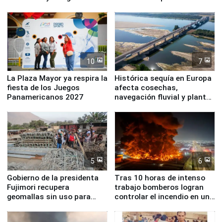
Simone Biles
10
7
La Plaza Mayor ya respira la
Histórica sequía en Europa
fiesta de los Juegos
afecta cosechas,
Panamericanos 2027
navegación fluvial y plantas
nucleares
5
6
Gobierno de la presidenta
Tras 10 horas de intenso
Fujimori recupera
trabajo bomberos logran
geomallas sin uso para
controlar el incendio en una
proteger Santa Eulalia ante
planta química de Santiago
Fenómeno El Niño
de Chile