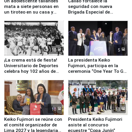
Un adolescente tailandés
Callao fortalece la
mata a siete personas en
seguridad con nueva
un tiroteo en su casa y
Brigada Especial de
escuela
Turismo y moderno
equipamiento para
Serenazgo
10
5
¡La crema está de fiesta!
La presidenta Keiko
Universitario de Deportes
Fujimori, participa en la
celebra hoy 102 años de
ceremonia “One Year To Go
fundación
de Lima 2027”
10
11
Keiko Fujimori se reúne con
Presidenta Keiko Fujimori
el comité organizador de
asiste al concurso
Lima 2027 y la legendaria
ecuestre “Copa Junín”