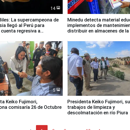
14
iles: La supercampeona de
Minedu detecta material edu
sia llegó al Perú para
implementos de mantenimien
cuenta regresiva a
distribuir en almacenes de l
icanos Lima 2027
5
jimori,
Presidenta Keiko Fujimori, s
ona comisaría 26 de Octubre
trabajos de limpieza y
descolmatación en río Piura