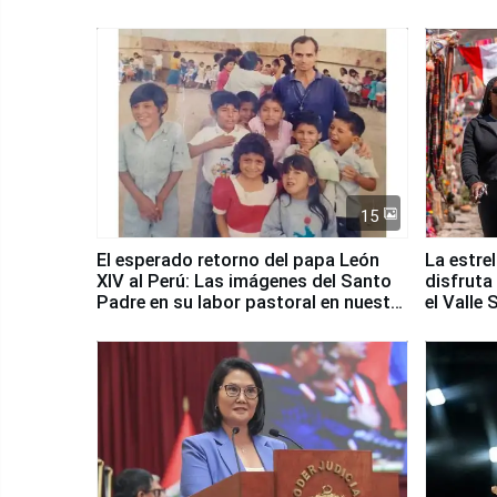
Fenómen
15
El esperado retorno del papa León
La estre
XIV al Perú: Las imágenes del Santo
disfruta
Padre en su labor pastoral en nuestro
el Valle
país