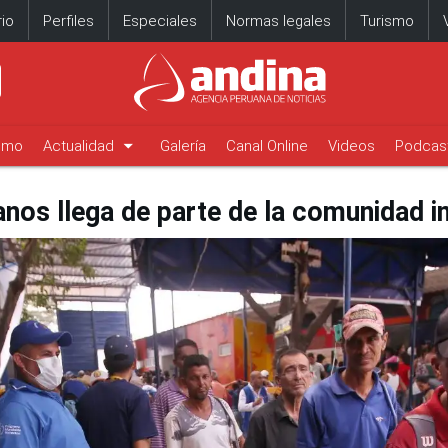
io
Perfiles
Especiales
Normas legales
Turismo
arrow_drop_down
timo
Actualidad
Galería
Canal Online
Videos
Podcas
nos llega de parte de la comunidad i