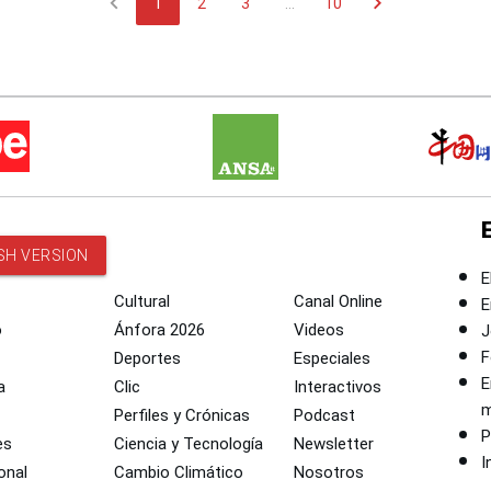
chevron_left
chevron_right
1
2
3
...
10
SH VERSION
E
Cultural
Canal Online
E
o
Ánfora 2026
Videos
J
F
Deportes
Especiales
E
a
Clic
Interactivos
m
Perfiles y Crónicas
Podcast
P
es
Ciencia y Tecnología
Newsletter
I
onal
Cambio Climático
Nosotros