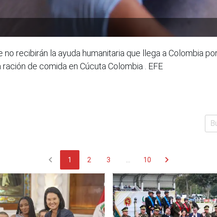
no recibirán la ayuda humanitaria que llega a Colombia por
na ración de comida en Cúcuta Colombia . EFE
chevron_left
chevron_right
1
2
3
...
10