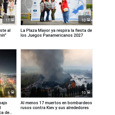
11
10
ste al
La Plaza Mayor ya respira la fiesta de
nín”
los Juegos Panamericanos 2027
6
10
bajo
Al menos 17 muertos en bombardeos
l
rusos contra Kiev y sus alrededores
ca de