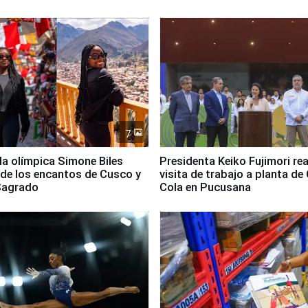
o El Niño
Santiago de Chile
7
lla olímpica Simone Biles
Presidenta Keiko Fujimori rea
 de los encantos de Cusco y
visita de trabajo a planta de
 Sagrado
Cola en Pucusana