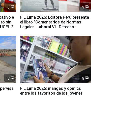
6
9
cativo e
FIL Lima 2026: Editora Perú presenta
to sin
el libro "Comentarios de Normas
a UGEL 2
Legales: Laboral Vl . Derecho
Colectivo"
7
8
upervisa
FIL Lima 2026: mangas y cómics
entre los favoritos de los jóvenes