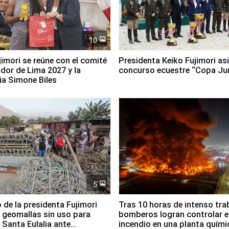
10
jimori se reúne con el comité
Presidenta Keiko Fujimori asi
dor de Lima 2027 y la
concurso ecuestre “Copa Ju
ia Simone Biles
5
 de la presidenta Fujimori
Tras 10 horas de intenso tra
 geomallas sin uso para
bomberos logran controlar e
 Santa Eulalia ante
incendio en una planta quími