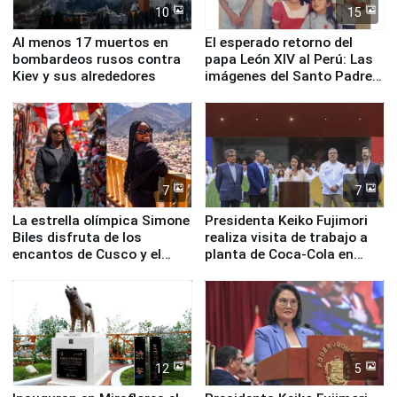
10
15
Al menos 17 muertos en
El esperado retorno del
bombardeos rusos contra
papa León XIV al Perú: Las
Kiev y sus alrededores
imágenes del Santo Padre
en su labor pastoral en
nuestro país
7
7
La estrella olímpica Simone
Presidenta Keiko Fujimori
Biles disfruta de los
realiza visita de trabajo a
encantos de Cusco y el
planta de Coca-Cola en
Valle Sagrado
Pucusana
12
5