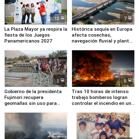
10
7
La Plaza Mayor ya respira la
Histórica sequía en Europa
fiesta de los Juegos
afecta cosechas,
Panamericanos 2027
navegación fluvial y plantas
nucleares
5
6
Gobierno de la presidenta
Tras 10 horas de intenso
Fujimori recupera
trabajo bomberos logran
geomallas sin uso para
controlar el incendio en una
proteger Santa Eulalia ante
planta química de Santiago
Fenómeno El Niño
de Chile