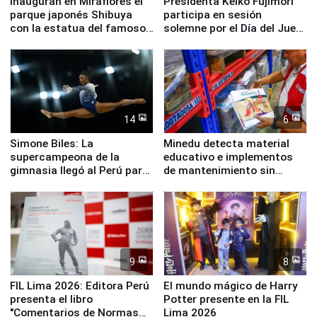
Inauguran en Miraflores el
Presidenta Keiko Fujimori
parque japonés Shibuya
participa en sesión
con la estatua del famoso
solemne por el Día del Juez
perro Hachiko
y la Jueza
14
6
Simone Biles: La
Minedu detecta material
supercampeona de la
educativo e implementos
gimnasia llegó al Perú para
de mantenimiento sin
empezar cuenta regresiva a
distribuir en almacenes de
Panamericanos Lima 2027
la UGEL 2
9
8
FIL Lima 2026: Editora Perú
El mundo mágico de Harry
presenta el libro
Potter presente en la FIL
"Comentarios de Normas
Lima 2026