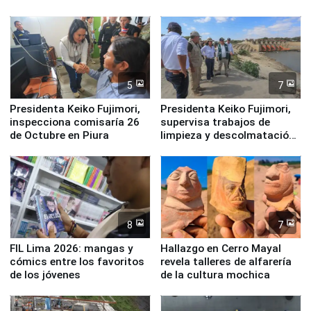
Legales: Laboral Vl .
Derecho Colectivo"
5
7
Presidenta Keiko Fujimori,
Presidenta Keiko Fujimori,
inspecciona comisaría 26
supervisa trabajos de
de Octubre en Piura
limpieza y descolmatación
en río Piura
8
7
FIL Lima 2026: mangas y
Hallazgo en Cerro Mayal
cómics entre los favoritos
revela talleres de alfarería
de los jóvenes
de la cultura mochica