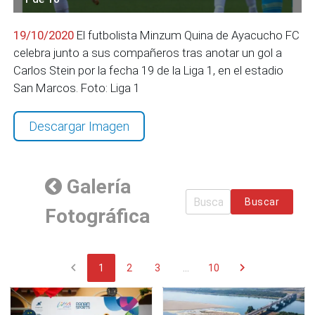
19/10/2020
El futbolista Minzum Quina de Ayacucho FC
celebra junto a sus compañeros tras anotar un gol a
Carlos Stein por la fecha 19 de la Liga 1, en el estadio
San Marcos. Foto: Liga 1
Descargar Imagen
Galería
Buscar
Fotográfica
chevron_left
chevron_right
1
2
3
...
10