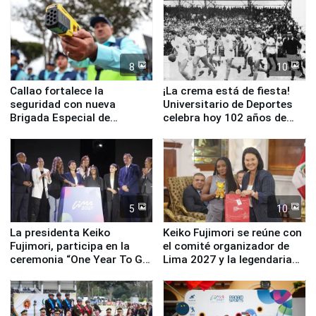
8
10
Callao fortalece la
¡La crema está de fiesta!
seguridad con nueva
Universitario de Deportes
Brigada Especial de
celebra hoy 102 años de
Turismo y moderno
fundación
equipamiento para
Serenazgo
5
10
La presidenta Keiko
Keiko Fujimori se reúne con
Fujimori, participa en la
el comité organizador de
ceremonia “One Year To Go
Lima 2027 y la legendaria
de Lima 2027”
Simone Biles