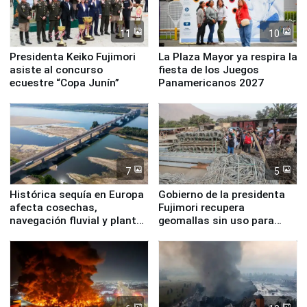
11
10
Presidenta Keiko Fujimori
La Plaza Mayor ya respira la
asiste al concurso
fiesta de los Juegos
ecuestre “Copa Junín”
Panamericanos 2027
7
5
Histórica sequía en Europa
Gobierno de la presidenta
afecta cosechas,
Fujimori recupera
navegación fluvial y plantas
geomallas sin uso para
nucleares
proteger Santa Eulalia ante
Fenómeno El Niño