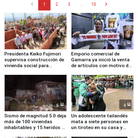
chevron_left
chevron_right
1
2
3
...
10
6
5
Presidenta Keiko Fujimori
Emporio comercial de
supervisa construcción de
Gamarra ya inició la venta
vivienda social para
de artículos con motivo de
familias afectadas por
la visita del papa León XIV
sismo en Junín
6
4
Sismo de magnitud 5.0 deja
Un adolescente tailandés
más de 100 viviendas
mata a siete personas en
inhabitables y 15 heridos en
un tiroteo en su casa y
Junín
escuela