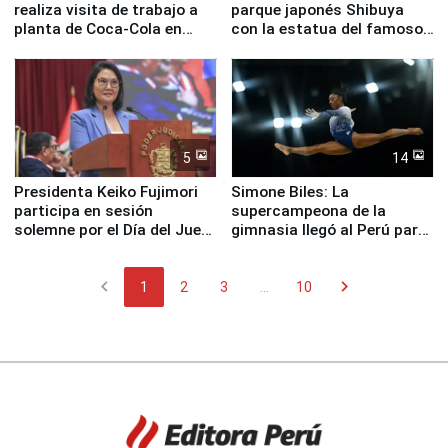
realiza visita de trabajo a
parque japonés Shibuya
planta de Coca-Cola en
con la estatua del famoso
Pucusana
perro Hachiko
5
14
Presidenta Keiko Fujimori
Simone Biles: La
participa en sesión
supercampeona de la
solemne por el Día del Juez
gimnasia llegó al Perú para
y la Jueza
empezar cuenta regresiva a
Panamericanos Lima 2027
chevron_left
chevron_right
1
2
3
...
10