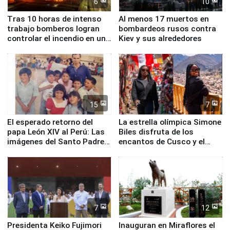
6
10
Tras 10 horas de intenso
Al menos 17 muertos en
trabajo bomberos logran
bombardeos rusos contra
controlar el incendio en una
Kiev y sus alrededores
planta química de Santiago
de Chile
15
7
El esperado retorno del
La estrella olímpica Simone
papa León XIV al Perú: Las
Biles disfruta de los
imágenes del Santo Padre
encantos de Cusco y el
en su labor pastoral en
Valle Sagrado
nuestro país
7
12
Presidenta Keiko Fujimori
Inauguran en Miraflores el