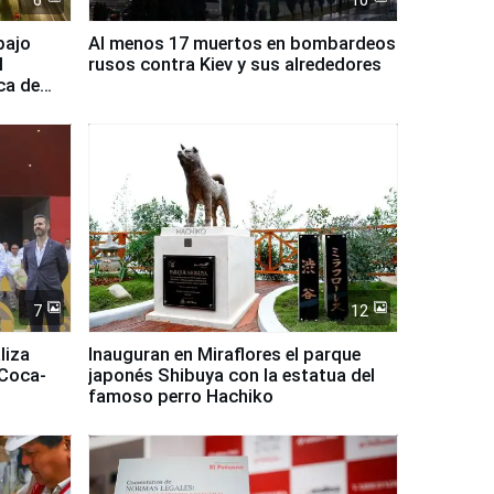
6
10
bajo
Al menos 17 muertos en bombardeos
l
rusos contra Kiev y sus alrededores
ca de
7
12
liza
Inauguran en Miraflores el parque
 Coca-
japonés Shibuya con la estatua del
famoso perro Hachiko