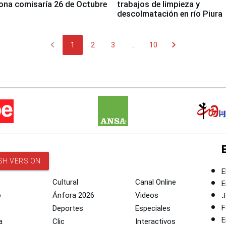
ona comisaría 26 de Octubre
trabajos de limpieza y
descolmatación en río Piura
chevron_left
chevron_right
1
2
3
...
10
SH VERSION
E
Cultural
Canal Online
E
o
Ánfora 2026
Videos
J
F
Deportes
Especiales
E
a
Clic
Interactivos