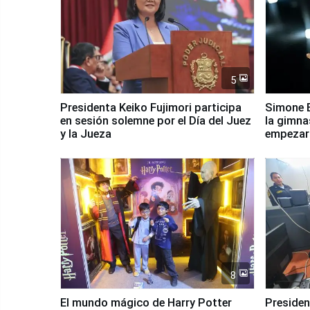
5
Presidenta Keiko Fujimori participa
Simone B
en sesión solemne por el Día del Juez
la gimna
y la Jueza
empezar 
Panamer
8
El mundo mágico de Harry Potter
Presidenta Keiko Fu