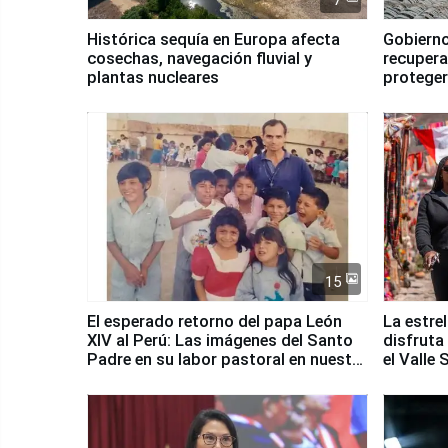
7
Histórica sequía en Europa afecta
Gobierno
cosechas, navegación fluvial y
recupera
plantas nucleares
proteger
Fenómen
15
El esperado retorno del papa León
La estre
XIV al Perú: Las imágenes del Santo
disfruta
Padre en su labor pastoral en nuestro
el Valle
país