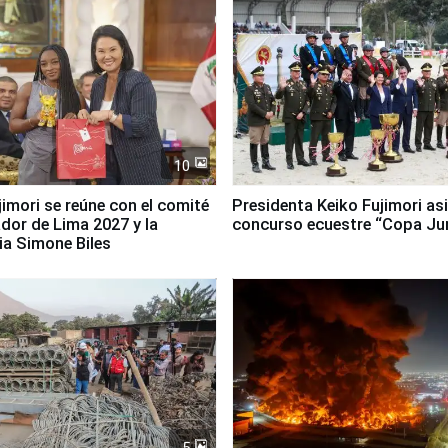
10
jimori se reúne con el comité
Presidenta Keiko Fujimori asi
dor de Lima 2027 y la
concurso ecuestre “Copa Ju
ia Simone Biles