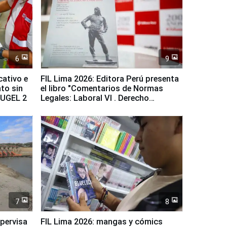
6
9
cativo e
FIL Lima 2026: Editora Perú presenta
to sin
el libro "Comentarios de Normas
a UGEL 2
Legales: Laboral Vl . Derecho
Colectivo"
7
8
upervisa
FIL Lima 2026: mangas y cómics