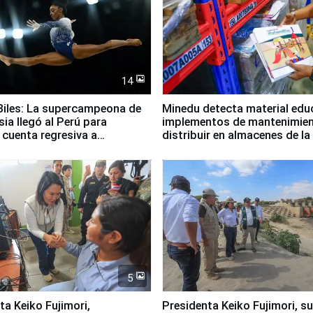
14
iles: La supercampeona de
Minedu detecta material edu
sia llegó al Perú para
implementos de mantenimien
cuenta regresiva a
distribuir en almacenes de l
icanos Lima 2027
5
jimori,
Presidenta Keiko Fujimori, s