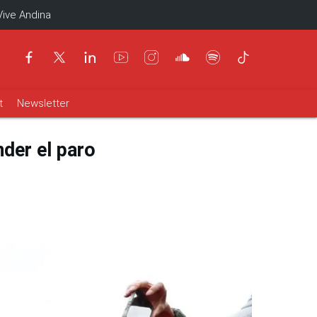
Vive Andina
t
Newsletter
der el paro