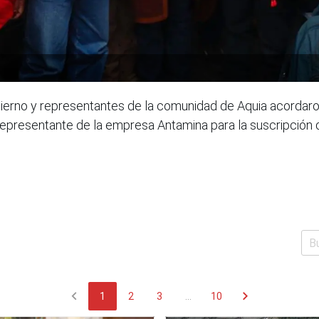
bierno y representantes de la comunidad de Aquia acordaro
representante de la empresa Antamina para la suscripción d
chevron_left
chevron_right
1
2
3
...
10