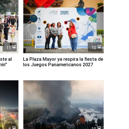
11
10
ste al
La Plaza Mayor ya respira la fiesta de
nín”
los Juegos Panamericanos 2027