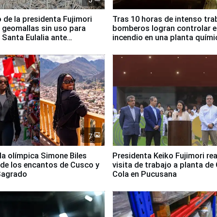
5
 de la presidenta Fujimori
Tras 10 horas de intenso tra
 geomallas sin uso para
bomberos logran controlar e
 Santa Eulalia ante
incendio en una planta quími
o El Niño
Santiago de Chile
7
lla olímpica Simone Biles
Presidenta Keiko Fujimori rea
 de los encantos de Cusco y
visita de trabajo a planta de
 Sagrado
Cola en Pucusana