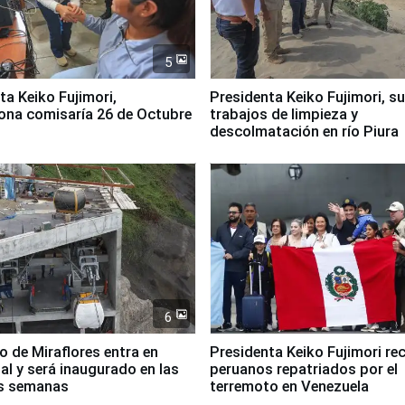
5
jimori,
Presidenta Keiko Fujimori, s
ona comisaría 26 de Octubre
trabajos de limpieza y
descolmatación en río Piura
6
co de Miraflores entra en
Presidenta Keiko Fujimori rec
nal y será inaugurado en las
peruanos repatriados por el
s semanas
terremoto en Venezuela