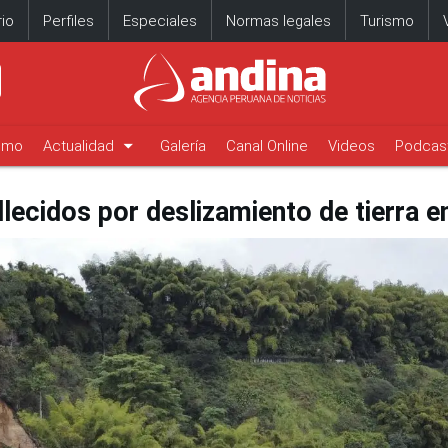
io
Perfiles
Especiales
Normas legales
Turismo
arrow_drop_down
timo
Actualidad
Galería
Canal Online
Videos
Podcas
lecidos por deslizamiento de tierra 