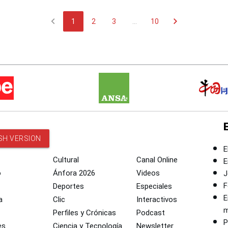
chevron_left
chevron_right
1
2
3
...
10
SH VERSION
E
Cultural
Canal Online
E
o
Ánfora 2026
Videos
J
F
Deportes
Especiales
E
a
Clic
Interactivos
m
Perfiles y Crónicas
Podcast
P
es
Ciencia y Tecnología
Newsletter