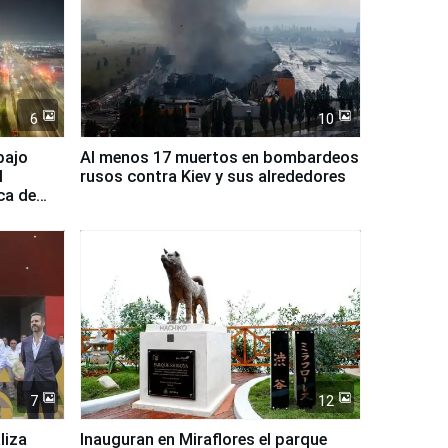
6
10
bajo
Al menos 17 muertos en bombardeos
l
rusos contra Kiev y sus alrededores
ca de
7
12
liza
Inauguran en Miraflores el parque