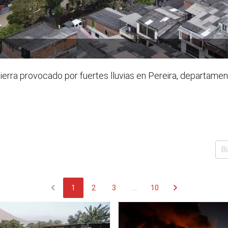
ierra provocado por fuertes lluvias en Pereira, departamen
chevron_left
chevron_right
1
2
3
...
10