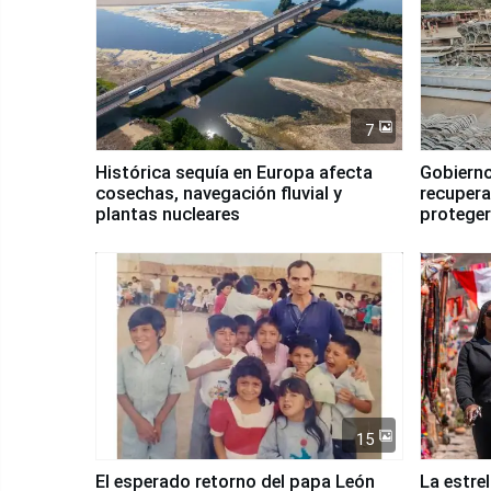
7
Histórica sequía en Europa afecta
Gobierno
cosechas, navegación fluvial y
recupera
plantas nucleares
proteger
Fenómen
15
El esperado retorno del papa León
La estre