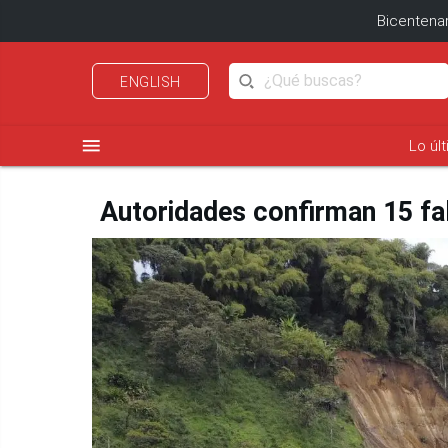
Bicentenar
ENGLISH
menu
Lo úl
Autoridades confirman 15 fal