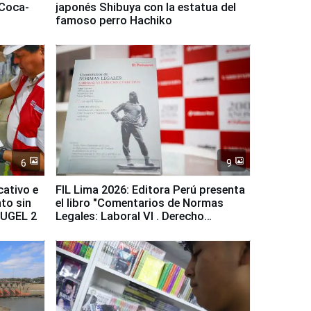
 Coca-
japonés Shibuya con la estatua del
famoso perro Hachiko
6
9
cativo e
FIL Lima 2026: Editora Perú presenta
to sin
el libro "Comentarios de Normas
a UGEL 2
Legales: Laboral Vl . Derecho
Colectivo"