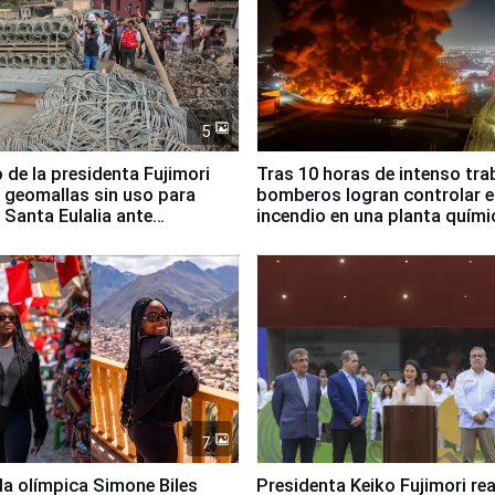
5
 de la presidenta Fujimori
Tras 10 horas de intenso tra
 geomallas sin uso para
bomberos logran controlar e
 Santa Eulalia ante
incendio en una planta quími
o El Niño
Santiago de Chile
7
lla olímpica Simone Biles
Presidenta Keiko Fujimori rea