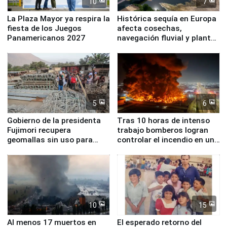
10
7
La Plaza Mayor ya respira la
Histórica sequía en Europa
fiesta de los Juegos
afecta cosechas,
Panamericanos 2027
navegación fluvial y plantas
nucleares
5
6
Gobierno de la presidenta
Tras 10 horas de intenso
Fujimori recupera
trabajo bomberos logran
geomallas sin uso para
controlar el incendio en una
proteger Santa Eulalia ante
planta química de Santiago
Fenómeno El Niño
de Chile
10
15
Al menos 17 muertos en
El esperado retorno del