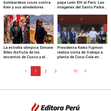
bombardeos rusos contra
papa León XIV al Perú: Las
Kiev y sus alrededores
imágenes del Santo Padre
en su labor pastoral en
nuestro país
7
7
La estrella olímpica Simone
Presidenta Keiko Fujimori
Biles disfruta de los
realiza visita de trabajo a
encantos de Cusco y el
planta de Coca-Cola en
Valle Sagrado
Pucusana
chevron_left
chevron_right
1
2
3
...
10