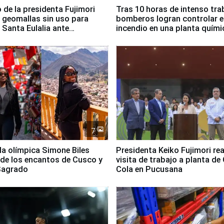
 de la presidenta Fujimori
Tras 10 horas de intenso tra
 geomallas sin uso para
bomberos logran controlar e
 Santa Eulalia ante
incendio en una planta quími
o El Niño
Santiago de Chile
7
lla olímpica Simone Biles
Presidenta Keiko Fujimori rea
 de los encantos de Cusco y
visita de trabajo a planta de
 Sagrado
Cola en Pucusana