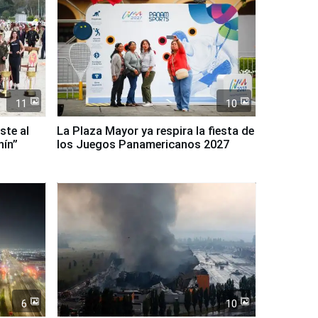
11
10
ste al
La Plaza Mayor ya respira la fiesta de
nín”
los Juegos Panamericanos 2027
6
10