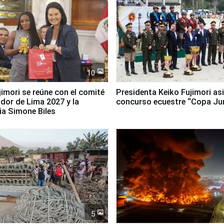
10
jimori se reúne con el comité
Presidenta Keiko Fujimori asi
dor de Lima 2027 y la
concurso ecuestre “Copa Ju
ia Simone Biles
5