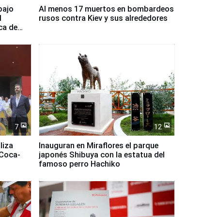
bajo
Al menos 17 muertos en bombardeos
l
rusos contra Kiev y sus alrededores
ca de
7
12
liza
Inauguran en Miraflores el parque
 Coca-
japonés Shibuya con la estatua del
famoso perro Hachiko