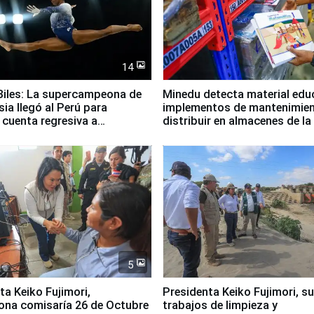
14
iles: La supercampeona de
Minedu detecta material edu
sia llegó al Perú para
implementos de mantenimien
cuenta regresiva a
distribuir en almacenes de l
icanos Lima 2027
5
jimori,
Presidenta Keiko Fujimori, s
ona comisaría 26 de Octubre
trabajos de limpieza y