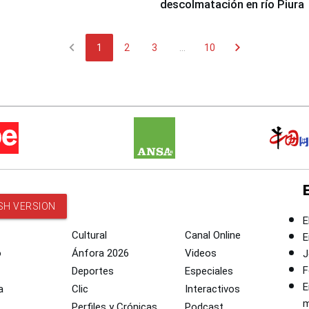
descolmatación en río Piura
chevron_left
chevron_right
1
2
3
...
10
SH VERSION
E
Cultural
Canal Online
E
o
Ánfora 2026
Videos
J
F
Deportes
Especiales
E
a
Clic
Interactivos
m
Perfiles y Crónicas
Podcast