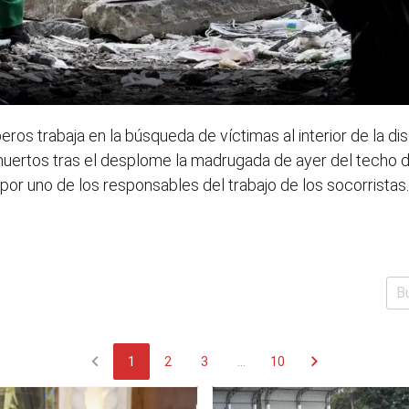
os trabaja en la búsqueda de víctimas al interior de la d
 muertos tras el desplome la madrugada de ayer del techo 
 por uno de los responsables del trabajo de los socorristas
chevron_left
chevron_right
1
2
3
...
10