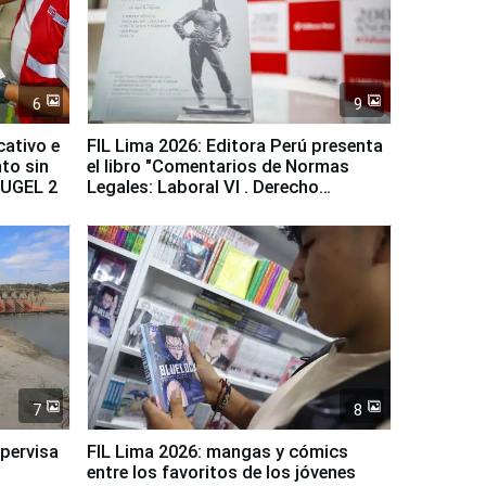
6
9
cativo e
FIL Lima 2026: Editora Perú presenta
to sin
el libro "Comentarios de Normas
a UGEL 2
Legales: Laboral Vl . Derecho
Colectivo"
7
8
upervisa
FIL Lima 2026: mangas y cómics
entre los favoritos de los jóvenes