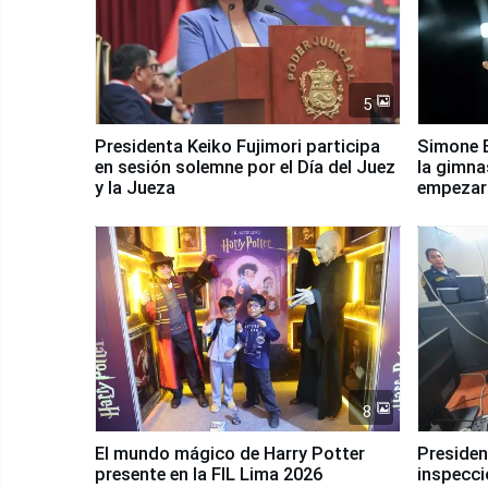
5
Presidenta Keiko Fujimori participa
Simone B
en sesión solemne por el Día del Juez
la gimna
y la Jueza
empezar 
Panamer
8
El mundo mágico de Harry Potter
Presidenta Keiko Fu
presente en la FIL Lima 2026
inspecci