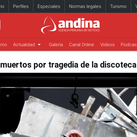
io
Perfiles
Especiales
Normas legales
Turismo
arrow_drop_down
timo
Actualidad
Galería
Canal Online
Videos
Podcas
muertos por tragedia de la discotec