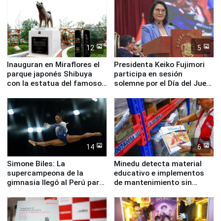
12
5
Inauguran en Miraflores el
Presidenta Keiko Fujimori
parque japonés Shibuya
participa en sesión
con la estatua del famoso
solemne por el Día del Juez
perro Hachiko
y la Jueza
14
6
Simone Biles: La
Minedu detecta material
supercampeona de la
educativo e implementos
gimnasia llegó al Perú para
de mantenimiento sin
empezar cuenta regresiva a
distribuir en almacenes de
Panamericanos Lima 2027
la UGEL 2