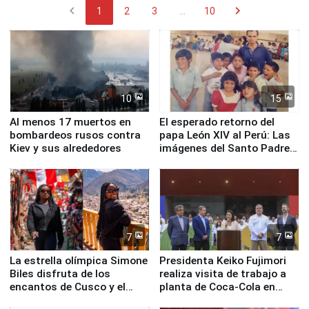
chevron_left
chevron_right
1
2
3
...
10
10
15
Al menos 17 muertos en
El esperado retorno del
bombardeos rusos contra
papa León XIV al Perú: Las
Kiev y sus alrededores
imágenes del Santo Padre
en su labor pastoral en
nuestro país
7
7
La estrella olímpica Simone
Presidenta Keiko Fujimori
Biles disfruta de los
realiza visita de trabajo a
encantos de Cusco y el
planta de Coca-Cola en
Valle Sagrado
Pucusana