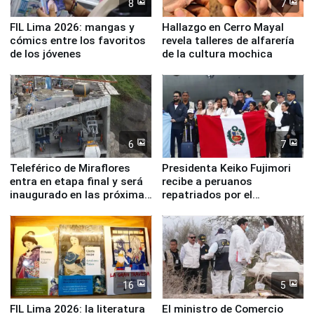
8
7
FIL Lima 2026: mangas y
Hallazgo en Cerro Mayal
cómics entre los favoritos
revela talleres de alfarería
de los jóvenes
de la cultura mochica
6
7
Teleférico de Miraflores
Presidenta Keiko Fujimori
entra en etapa final y será
recibe a peruanos
inaugurado en las próximas
repatriados por el
semanas
terremoto en Venezuela
16
5
FIL Lima 2026: la literatura
El ministro de Comercio