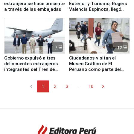
extranjera se hace presente
Exterior y Turismo, Rogers
a través de las embajadas
Valencia Espinoza, llegó
esta mañana a la ciudad de
Nasca
7
12
Gobierno expulsó a tres
Ciudadanos visitan el
delincuentes extranjeros
Museo Gráfico de El
integrantes del Tren de
Peruano como parte del
Aragua
programa Museos Abiertos
chevron_left
chevron_right
1
2
3
...
10