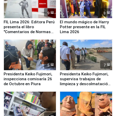
9
8
FIL Lima 2026: Editora Perú
El mundo mágico de Harry
presenta el libro
Potter presente en la FIL
"Comentarios de Normas
Lima 2026
Legales: Laboral Vl .
Derecho Colectivo"
5
7
Presidenta Keiko Fujimori,
Presidenta Keiko Fujimori,
inspecciona comisaría 26
supervisa trabajos de
de Octubre en Piura
limpieza y descolmatación
en río Piura