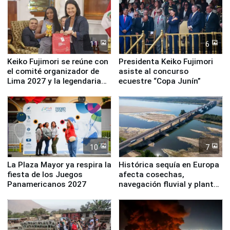
11
6
Keiko Fujimori se reúne con
Presidenta Keiko Fujimori
el comité organizador de
asiste al concurso
Lima 2027 y la legendaria
ecuestre “Copa Junín”
Simone Biles
10
7
La Plaza Mayor ya respira la
Histórica sequía en Europa
fiesta de los Juegos
afecta cosechas,
Panamericanos 2027
navegación fluvial y plantas
nucleares