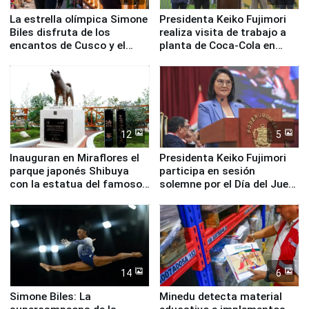
La estrella olímpica Simone
Presidenta Keiko Fujimori
Biles disfruta de los
realiza visita de trabajo a
encantos de Cusco y el
planta de Coca-Cola en
Valle Sagrado
Pucusana
12
5
Inauguran en Miraflores el
Presidenta Keiko Fujimori
parque japonés Shibuya
participa en sesión
con la estatua del famoso
solemne por el Día del Juez
perro Hachiko
y la Jueza
14
6
Simone Biles: La
Minedu detecta material