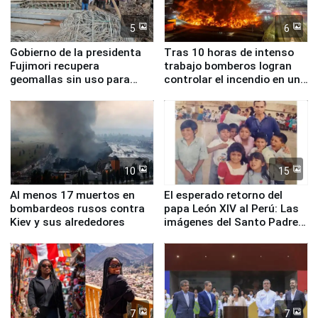
5
6
Gobierno de la presidenta
Tras 10 horas de intenso
Fujimori recupera
trabajo bomberos logran
geomallas sin uso para
controlar el incendio en una
proteger Santa Eulalia ante
planta química de Santiago
Fenómeno El Niño
de Chile
10
15
Al menos 17 muertos en
El esperado retorno del
bombardeos rusos contra
papa León XIV al Perú: Las
Kiev y sus alrededores
imágenes del Santo Padre
en su labor pastoral en
nuestro país
7
7