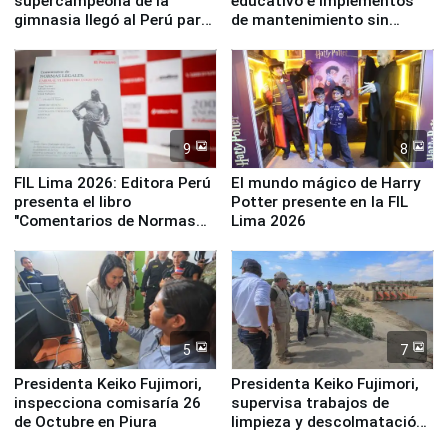
supercampeona de la
educativo e implementos
gimnasia llegó al Perú para
de mantenimiento sin
empezar cuenta regresiva a
distribuir en almacenes de
Panamericanos Lima 2027
la UGEL 2
9
8
FIL Lima 2026: Editora Perú
El mundo mágico de Harry
presenta el libro
Potter presente en la FIL
"Comentarios de Normas
Lima 2026
Legales: Laboral Vl .
Derecho Colectivo"
5
7
Presidenta Keiko Fujimori,
Presidenta Keiko Fujimori,
inspecciona comisaría 26
supervisa trabajos de
de Octubre en Piura
limpieza y descolmatación
en río Piura