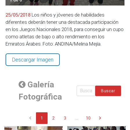
25/05/2018
Los niños y jóvenes de habilidades
diferentes deberán tener una destacada participación
en los Juegos Nacionales 2018, para conseguir un cupo
como atletas de bajo o alto rendimiento en los
Emiratos Árabes. Foto: ANDINA/Melina Mejía.
Descargar Imagen
Galería
Buscar
Fotográfica
chevron_left
chevron_right
1
2
3
...
10