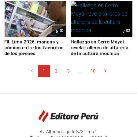
8
7
FIL Lima 2026: mangas y
Hallazgo en Cerro Mayal
cómics entre los favoritos
revela talleres de alfarería
de los jóvenes
de la cultura mochica
chevron_left
chevron_right
1
2
3
...
10
Av. Alfonso Ugarte 873 Lima 1