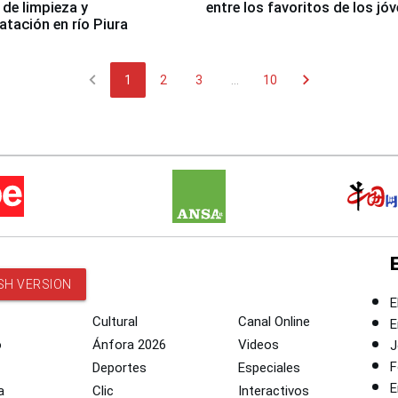
 de limpieza y
entre los favoritos de los jó
tación en río Piura
chevron_left
chevron_right
1
2
3
...
10
SH VERSION
E
Cultural
Canal Online
E
o
Ánfora 2026
Videos
J
F
Deportes
Especiales
E
a
Clic
Interactivos