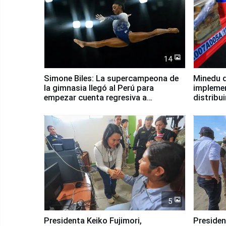
14
Simone Biles: La supercampeona de
Minedu d
la gimnasia llegó al Perú para
impleme
empezar cuenta regresiva a
distribu
Panamericanos Lima 2027
5
Presidenta Keiko Fujimori,
Presiden