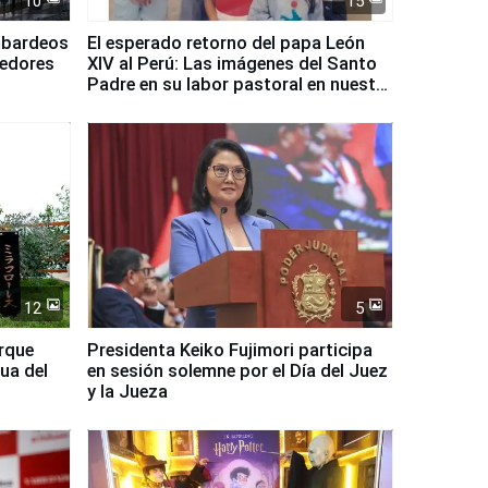
10
15
mbardeos
El esperado retorno del papa León
dedores
XIV al Perú: Las imágenes del Santo
Padre en su labor pastoral en nuestro
país
12
5
arque
Presidenta Keiko Fujimori participa
ua del
en sesión solemne por el Día del Juez
y la Jueza