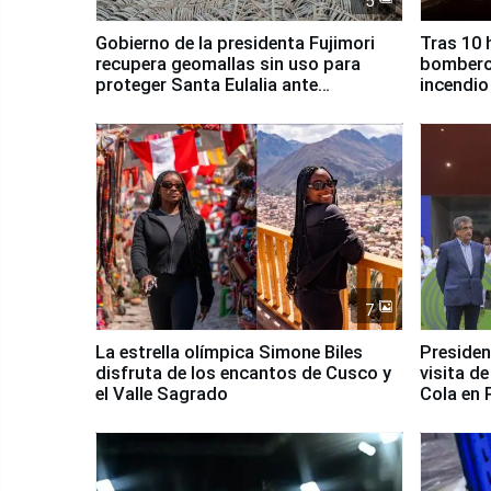
5
Gobierno de la presidenta Fujimori
Tras 10 
recupera geomallas sin uso para
bomberos
proteger Santa Eulalia ante
incendio
Fenómeno El Niño
Santiago
7
La estrella olímpica Simone Biles
Presiden
disfruta de los encantos de Cusco y
visita d
el Valle Sagrado
Cola en