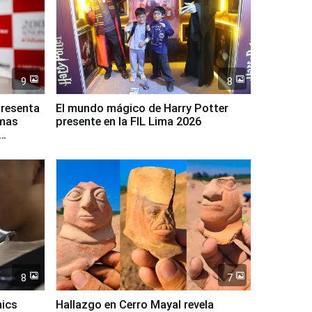
9
8
presenta
El mundo mágico de Harry Potter
rmas
presente en la FIL Lima 2026
8
7
mics
Hallazgo en Cerro Mayal revela