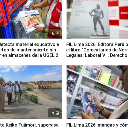
6
etecta material educativo e
FIL Lima 2026: Editora Perú 
ntos de mantenimiento sin
el libro "Comentarios de No
ir en almacenes de la UGEL 2
Legales: Laboral Vl . Derecho
Colectivo"
7
ta Keiko Fujimori, supervisa
FIL Lima 2026: mangas y có