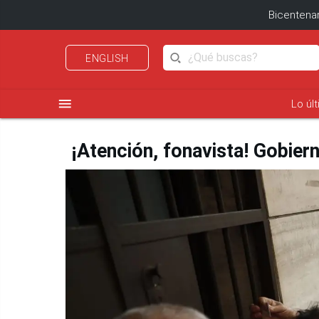
Bicentenar
ENGLISH
menu
Lo úl
¡Atención, fonavista! Gobier