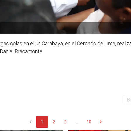
rgas colas en el Jr. Carabaya, en el Cercado de Lima, reali
/Daniel Bracamonte
chevron_left
chevron_right
1
2
3
...
10