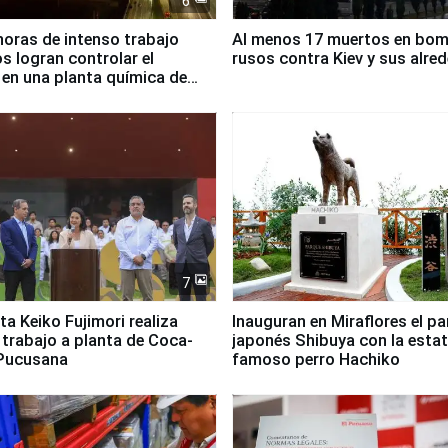
6
horas de intenso trabajo
Al menos 17 muertos en bo
 logran controlar el
rusos contra Kiev y sus alre
 en una planta química de
 de Chile
7
ta Keiko Fujimori realiza
Inauguran en Miraflores el p
e trabajo a planta de Coca-
japonés Shibuya con la estat
 Pucusana
famoso perro Hachiko