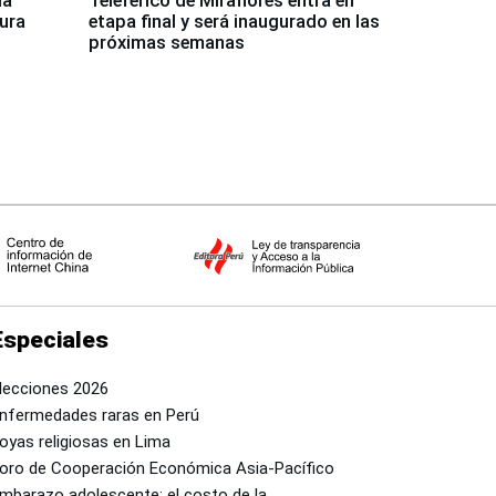
la
Teleférico de Miraflores entra en
tura
etapa final y será inaugurado en las
próximas semanas
Especiales
lecciones 2026
nfermedades raras en Perú
oyas religiosas en Lima
oro de Cooperación Económica Asia-Pacífico
mbarazo adolescente: el costo de la