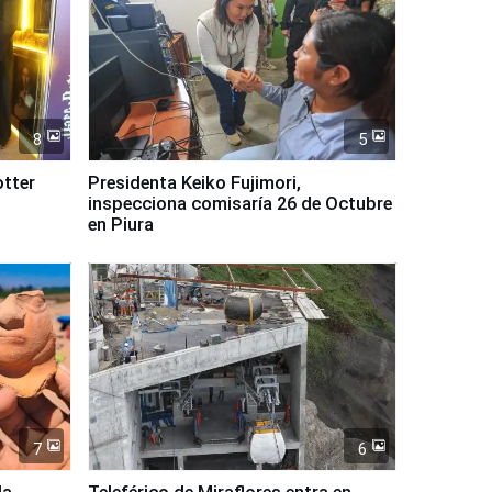
8
5
tter
Presidenta Keiko Fujimori,
inspecciona comisaría 26 de Octubre
en Piura
7
6