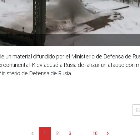
de un material difundido por el Ministerio de Defensa de R
ercontinental. Kiev acusó a Rusia de lanzar un ataque con mi
inisterio de Defensa de Rusia
chevron_left
chevron_right
1
2
3
...
10