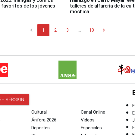
 2026: mangas y cómics
Hallazgo en Cerro Mayal reve
s favoritos de los jóvenes
talleres de alfarería de la cul
mochica
chevron_left
chevron_right
1
2
3
...
10
SH VERSION
E
Cultural
Canal Online
E
o
Ánfora 2026
Videos
J
F
Deportes
Especiales
E