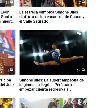
15
7
 León
La estrella olímpica Simone Biles
l Santo
disfruta de los encantos de Cusco y
n nuestro
el Valle Sagrado
5
14
rticipa
Simone Biles: La supercampeona de
del Juez
la gimnasia llegó al Perú para
empezar cuenta regresiva a
Panamericanos Lima 2027