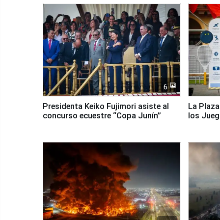
6
Presidenta Keiko Fujimori asiste al
La Plaza
concurso ecuestre “Copa Junín”
los Jue