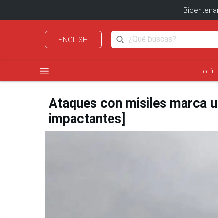
Bicentenar
ENGLISH
menu
Lo úl
Ataques con misiles marca un
impactantes]