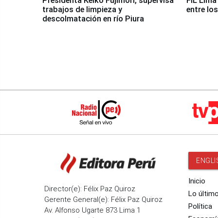
Presidenta Keiko Fujimori, supervisa
FIL Lima
trabajos de limpieza y
entre lo
descolmatación en río Piura
ENGLI
Inicio
Director(e): Félix Paz Quiroz
Lo últim
Gerente General(e): Félix Paz Quiroz
Política
Av. Alfonso Ugarte 873 Lima 1