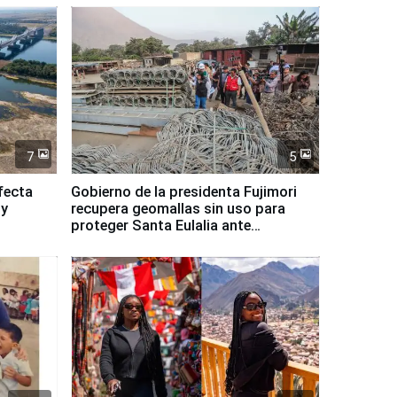
7
5
fecta
Gobierno de la presidenta Fujimori
 y
recupera geomallas sin uso para
proteger Santa Eulalia ante
Fenómeno El Niño