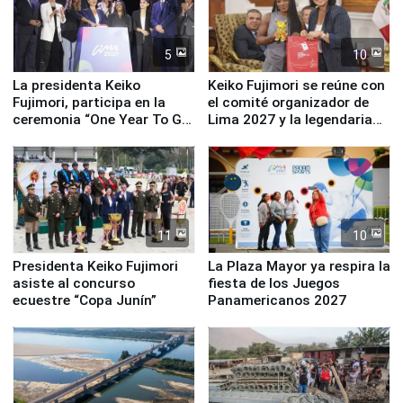
5
10
La presidenta Keiko
Keiko Fujimori se reúne con
Fujimori, participa en la
el comité organizador de
ceremonia “One Year To Go
Lima 2027 y la legendaria
de Lima 2027”
Simone Biles
11
10
Presidenta Keiko Fujimori
La Plaza Mayor ya respira la
asiste al concurso
fiesta de los Juegos
ecuestre “Copa Junín”
Panamericanos 2027