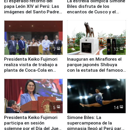
El esperado retorno del
La estrella olímpica Simone
papa León XIV al Perú: Las
Biles disfruta de los
imágenes del Santo Padre
encantos de Cusco y el
en su labor pastoral en
Valle Sagrado
nuestro país
7
12
Presidenta Keiko Fujimori
Inauguran en Miraflores el
realiza visita de trabajo a
parque japonés Shibuya
planta de Coca-Cola en
con la estatua del famoso
Pucusana
perro Hachiko
5
14
Presidenta Keiko Fujimori
Simone Biles: La
participa en sesión
supercampeona de la
solemne por el Día del Juez
gimnasia llegó al Perú para