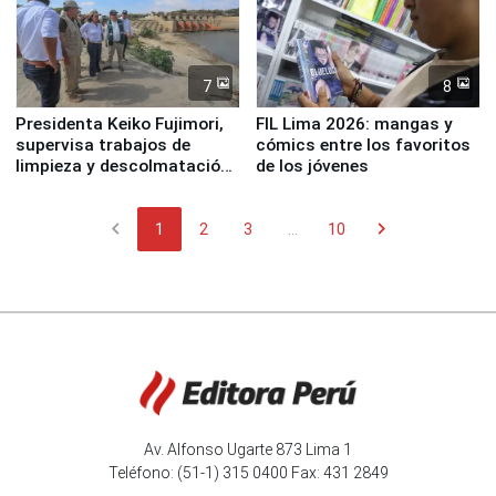
7
8
Presidenta Keiko Fujimori,
FIL Lima 2026: mangas y
supervisa trabajos de
cómics entre los favoritos
limpieza y descolmatación
de los jóvenes
en río Piura
chevron_left
chevron_right
1
2
3
...
10
Av. Alfonso Ugarte 873 Lima 1
Teléfono: (51-1) 315 0400 Fax: 431 2849