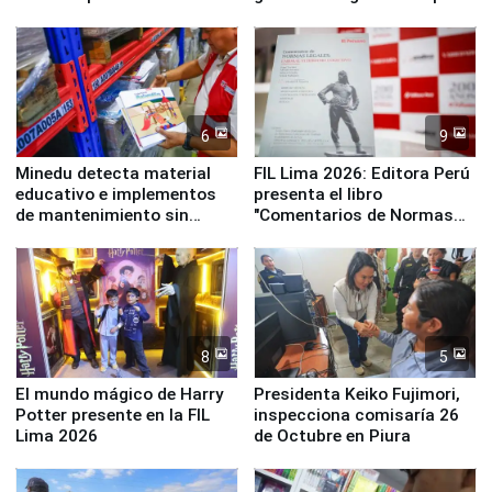
y la Jueza
empezar cuenta regresiva a
Panamericanos Lima 2027
6
9
Minedu detecta material
FIL Lima 2026: Editora Perú
educativo e implementos
presenta el libro
de mantenimiento sin
"Comentarios de Normas
distribuir en almacenes de
Legales: Laboral Vl .
la UGEL 2
Derecho Colectivo"
8
5
El mundo mágico de Harry
Presidenta Keiko Fujimori,
Potter presente en la FIL
inspecciona comisaría 26
Lima 2026
de Octubre en Piura