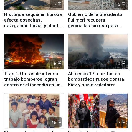
7
5
Histórica sequía en Europa
Gobierno de la presidenta
afecta cosechas,
Fujimori recupera
navegación fluvial y plantas
geomallas sin uso para
nucleares
proteger Santa Eulalia ante
Fenómeno El Niño
6
10
Tras 10 horas de intenso
Al menos 17 muertos en
trabajo bomberos logran
bombardeos rusos contra
controlar el incendio en una
Kiev y sus alrededores
planta química de Santiago
de Chile
15
7