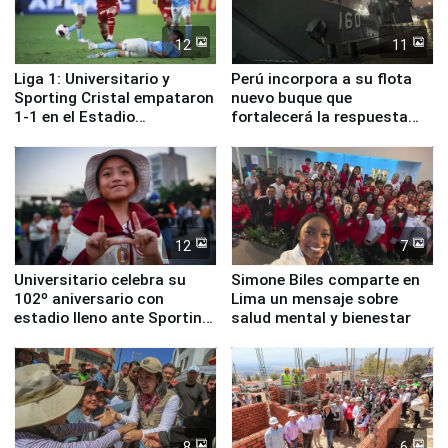
12
11
Liga 1: Universitario y
Perú incorpora a su flota
Sporting Cristal empataron
nuevo buque que
1-1 en el Estadio
fortalecerá la respuesta
Monumental
ante el fenómeno El Niño
12
7
Universitario celebra su
Simone Biles comparte en
102º aniversario con
Lima un mensaje sobre
estadio lleno ante Sporting
salud mental y bienestar
Cristal
8
6