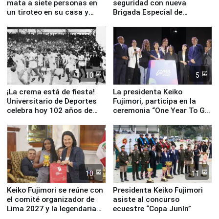
mata a siete personas en
seguridad con nueva
un tiroteo en su casa y
Brigada Especial de
escuela
Turismo y moderno
equipamiento para
Serenazgo
10
5
¡La crema está de fiesta!
La presidenta Keiko
Universitario de Deportes
Fujimori, participa en la
celebra hoy 102 años de
ceremonia “One Year To Go
fundación
de Lima 2027”
10
11
Keiko Fujimori se reúne con
Presidenta Keiko Fujimori
el comité organizador de
asiste al concurso
Lima 2027 y la legendaria
ecuestre “Copa Junín”
Simone Biles