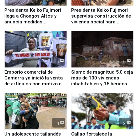
Presidenta Keiko Fujimori
Presidenta Keiko Fujimori
llega a Chongos Altos y
supervisa construcción de
anuncia medidas
vivienda social para
inmediatas en vivienda,
familias afectadas por
educación, salud y empleo
sismo en Junín
5
6
Emporio comercial de
Sismo de magnitud 5.0 deja
Gamarra ya inició la venta
más de 100 viviendas
de artículos con motivo de
inhabitables y 15 heridos en
la visita del papa León XIV
Junín
4
8
Un adolescente tailandés
Callao fortalece la