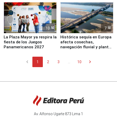
10
7
La Plaza Mayor ya respira la
Histórica sequía en Europa
fiesta de los Juegos
afecta cosechas,
Panamericanos 2027
navegación fluvial y plantas
nucleares
chevron_left
chevron_right
1
2
3
...
10
Av. Alfonso Ugarte 873 Lima 1