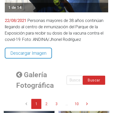
1 de 14
22/08/2021
Personas mayores de 38 años continúan
llegando al centro de inmunización del Parque de la
Exposición para recibir su dosis de la vacuna contra el
covid-19. Foto: ANDINA/Jhonel Rodríguez
Descargar Imagen
Galería
Buscar
Fotográfica
chevron_left
chevron_right
1
2
3
...
10