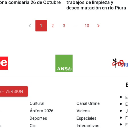
ona comisaría 26 de Octubre
trabajos de limpieza y
descolmatación en río Piura
chevron_left
chevron_right
1
2
3
...
10
SH VERSION
E
Cultural
Canal Online
E
o
Ánfora 2026
Videos
J
F
Deportes
Especiales
E
a
Clic
Interactivos