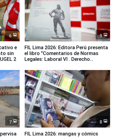
6
9
cativo e
FIL Lima 2026: Editora Perú presenta
to sin
el libro "Comentarios de Normas
a UGEL 2
Legales: Laboral Vl . Derecho
Colectivo"
7
8
upervisa
FIL Lima 2026: mangas y cómics