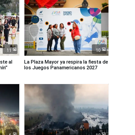
11
10
ste al
La Plaza Mayor ya respira la fiesta de
nín”
los Juegos Panamericanos 2027