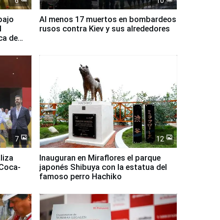
6
10
bajo
Al menos 17 muertos en bombardeos
l
rusos contra Kiev y sus alrededores
ca de
7
12
liza
Inauguran en Miraflores el parque
 Coca-
japonés Shibuya con la estatua del
famoso perro Hachiko