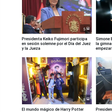
5
Presidenta Keiko Fujimori participa
Simone B
en sesión solemne por el Día del Juez
la gimna
y la Jueza
empezar 
Panamer
8
El mundo mágico de Harry Potter
Presidenta Keiko Fu