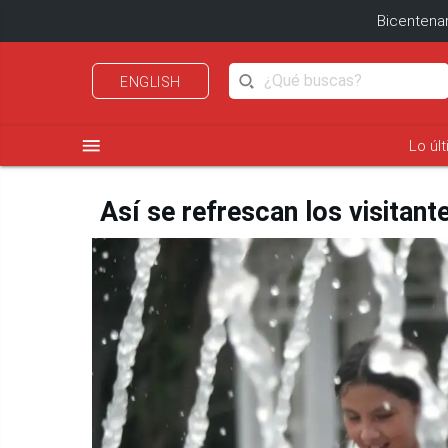
Bicentenar
ENGLISH
menu
Lo úl
Así se refrescan los visitant