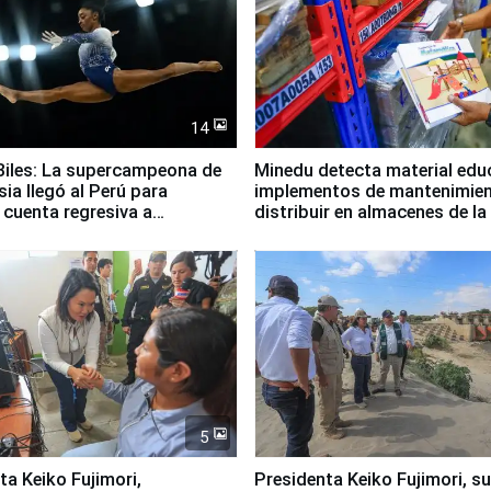
14
iles: La supercampeona de
Minedu detecta material edu
sia llegó al Perú para
implementos de mantenimien
cuenta regresiva a
distribuir en almacenes de l
icanos Lima 2027
5
jimori,
Presidenta Keiko Fujimori, s