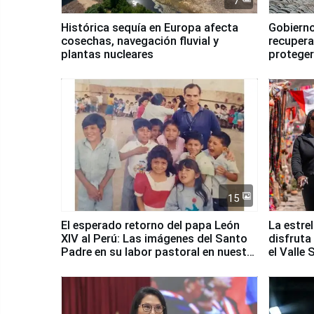
7
Histórica sequía en Europa afecta
Gobierno
cosechas, navegación fluvial y
recupera
plantas nucleares
proteger
Fenómen
15
El esperado retorno del papa León
La estre
XIV al Perú: Las imágenes del Santo
disfruta
Padre en su labor pastoral en nuestro
el Valle
país