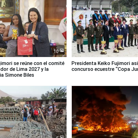
10
jimori se reúne con el comité
Presidenta Keiko Fujimori asi
dor de Lima 2027 y la
concurso ecuestre “Copa Ju
ia Simone Biles