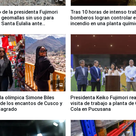
5
 de la presidenta Fujimori
Tras 10 horas de intenso tra
 geomallas sin uso para
bomberos logran controlar e
 Santa Eulalia ante
incendio en una planta quími
o El Niño
Santiago de Chile
7
lla olímpica Simone Biles
Presidenta Keiko Fujimori rea
 de los encantos de Cusco y
visita de trabajo a planta de
 Sagrado
Cola en Pucusana