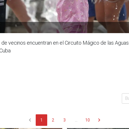
s de vecinos encuentran en el Circuito Mágico de las Aguas
 Cuba
chevron_left
chevron_right
1
2
3
...
10