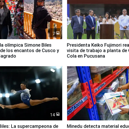
7
lla olímpica Simone Biles
Presidenta Keiko Fujimori rea
 de los encantos de Cusco y
visita de trabajo a planta de
 Sagrado
Cola en Pucusana
14
iles: La supercampeona de
Minedu detecta material edu