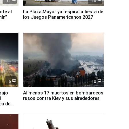
11
10
ste al
La Plaza Mayor ya respira la fiesta de
nín”
los Juegos Panamericanos 2027
6
10
bajo
Al menos 17 muertos en bombardeos
l
rusos contra Kiev y sus alrededores
ca de