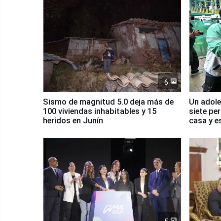
6
Sismo de magnitud 5.0 deja más de
Un adole
100 viviendas inhabitables y 15
siete pe
heridos en Junín
casa y e