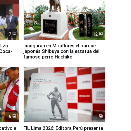
7
12
liza
Inauguran en Miraflores el parque
 Coca-
japonés Shibuya con la estatua del
famoso perro Hachiko
6
9
cativo e
FIL Lima 2026: Editora Perú presenta