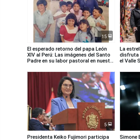
15
El esperado retorno del papa León
La estre
XIV al Perú: Las imágenes del Santo
disfruta
Padre en su labor pastoral en nuestro
el Valle
país
5
Presidenta Keiko Fujimori participa
Simone B