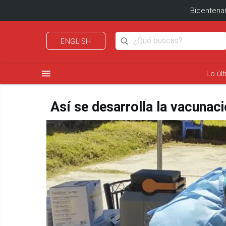
Bicentenar
ENGLISH
menu
Lo úl
Así se desarrolla la vacunaci