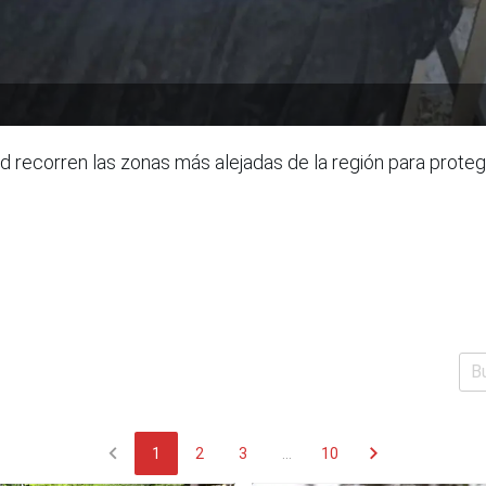
d recorren las zonas más alejadas de la región para proteg
chevron_left
chevron_right
1
2
3
...
10