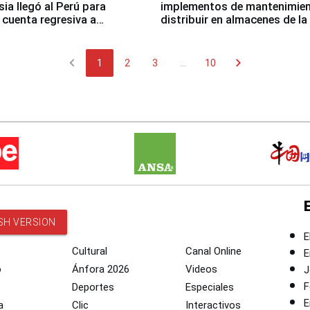
sia llegó al Perú para
implementos de mantenimien
cuenta regresiva a
distribuir en almacenes de l
icanos Lima 2027
chevron_left
chevron_right
1
2
3
...
10
SH VERSION
E
Cultural
Canal Online
E
o
Ánfora 2026
Videos
J
F
Deportes
Especiales
E
a
Clic
Interactivos