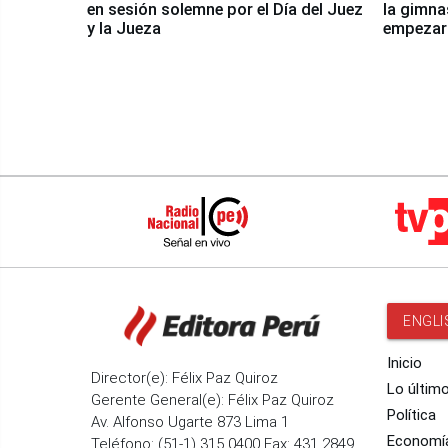
en sesión solemne por el Día del Juez
la gimna
y la Jueza
empezar 
Panamer
ENGLI
Inicio
Director(e): Félix Paz Quiroz
Lo últim
Gerente General(e): Félix Paz Quiroz
Política
Av. Alfonso Ugarte 873 Lima 1
Economí
Teléfono: (51-1) 315 0400 Fax: 431 2849