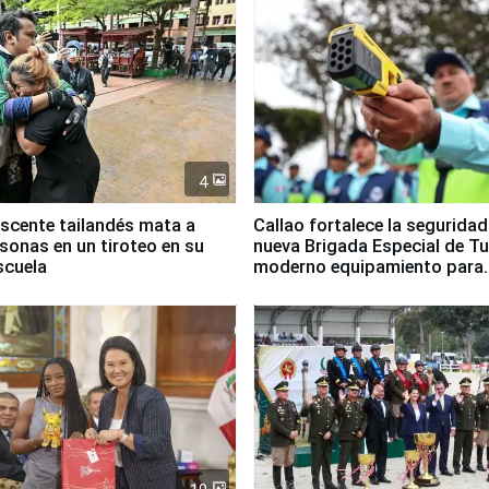
4
scente tailandés mata a
Callao fortalece la segurida
rsonas en un tiroteo en su
nueva Brigada Especial de T
scuela
moderno equipamiento para
Serenazgo