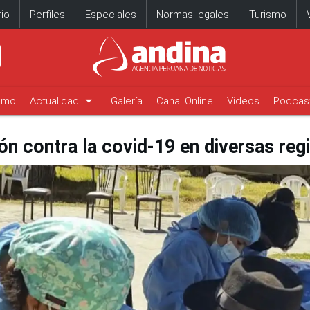
io
Perfiles
Especiales
Normas legales
Turismo
arrow_drop_down
timo
Actualidad
Galería
Canal Online
Videos
Podcas
ón contra la covid-19 en diversas reg