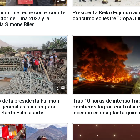
10
jimori se reúne con el comité
Presidenta Keiko Fujimori asi
dor de Lima 2027 y la
concurso ecuestre “Copa Ju
ia Simone Biles
5
 de la presidenta Fujimori
Tras 10 horas de intenso tra
 geomallas sin uso para
bomberos logran controlar e
 Santa Eulalia ante
incendio en una planta quími
o El Niño
Santiago de Chile