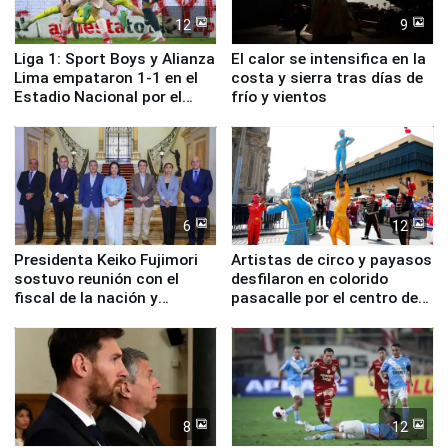
12
9
Liga 1: Sport Boys y Alianza
El calor se intensifica en la
Lima empataron 1-1 en el
costa y sierra tras días de
Estadio Nacional por el
frío y vientos
Torneo Clausura
6
12
Presidenta Keiko Fujimori
Artistas de circo y payasos
sostuvo reunión con el
desfilaron en colorido
fiscal de la nación y
pasacalle por el centro de
ministros de Estado
Lima
8
12