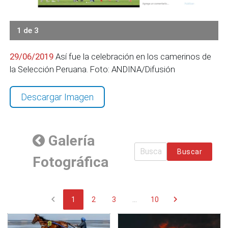
1 de 3
29/06/2019
Así fue la celebración en los camerinos de
la Selección Peruana. Foto: ANDINA/Difusión
Descargar Imagen
Galería
Buscar
Fotográfica
chevron_left
chevron_right
1
2
3
...
10