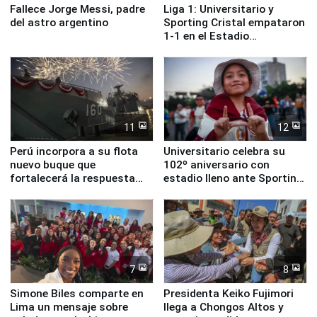
Fallece Jorge Messi, padre
Liga 1: Universitario y
del astro argentino
Sporting Cristal empataron
1-1 en el Estadio
Monumental
11
12
Perú incorpora a su flota
Universitario celebra su
nuevo buque que
102º aniversario con
fortalecerá la respuesta
estadio lleno ante Sporting
ante el fenómeno El Niño
Cristal
7
8
Simone Biles comparte en
Presidenta Keiko Fujimori
Lima un mensaje sobre
llega a Chongos Altos y