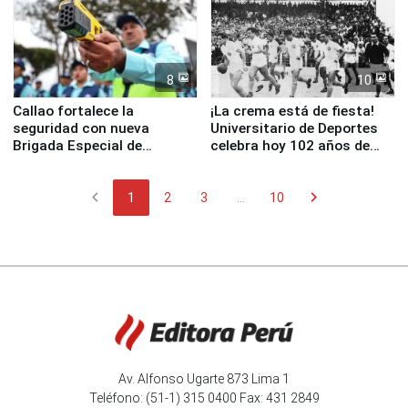
8
10
Callao fortalece la
¡La crema está de fiesta!
seguridad con nueva
Universitario de Deportes
Brigada Especial de
celebra hoy 102 años de
Turismo y moderno
fundación
equipamiento para
chevron_left
chevron_right
Serenazgo
1
2
3
...
10
Av. Alfonso Ugarte 873 Lima 1
Teléfono: (51-1) 315 0400 Fax: 431 2849