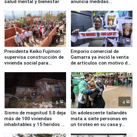
salud mental y bienestar
anuncia medidas
inmediatas en vivienda,
educación, salud y empleo
6
5
Presidenta Keiko Fujimori
Emporio comercial de
supervisa construcción de
Gamarra ya inició la venta
vivienda social para
de artículos con motivo de
familias afectadas por
la visita del papa León XIV
sismo en Junín
6
4
Sismo de magnitud 5.0 deja
Un adolescente tailandés
más de 100 viviendas
mata a siete personas en
inhabitables y 15 heridos en
un tiroteo en su casa y
Junín
escuela