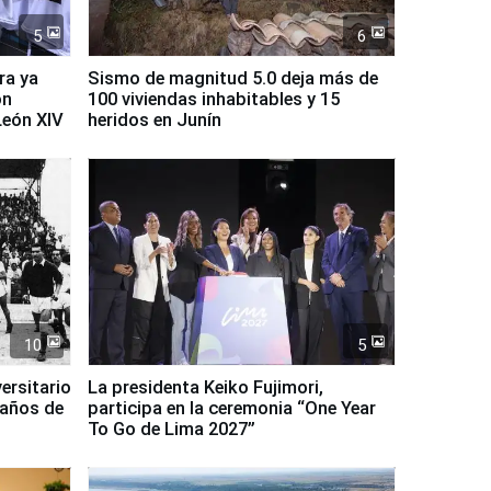
5
6
ra ya
Sismo de magnitud 5.0 deja más de
on
100 viviendas inhabitables y 15
León XIV
heridos en Junín
10
5
ersitario
La presidenta Keiko Fujimori,
 años de
participa en la ceremonia “One Year
To Go de Lima 2027”