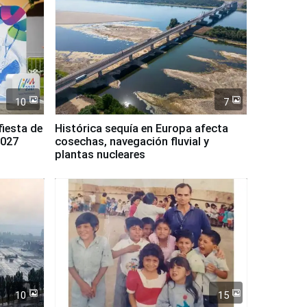
10
7
fiesta de
Histórica sequía en Europa afecta
2027
cosechas, navegación fluvial y
plantas nucleares
10
15