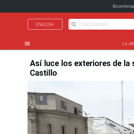
Bicentenar
ENGLISH
menu
Lo úl
Así luce los exteriores de l
Castillo