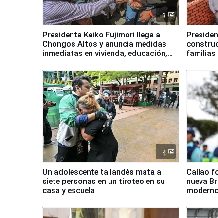
8
Presidenta Keiko Fujimori llega a
Presiden
Chongos Altos y anuncia medidas
construc
inmediatas en vivienda, educación,
familias
salud y empleo
Junín
4
Un adolescente tailandés mata a
Callao f
siete personas en un tiroteo en su
nueva Br
casa y escuela
moderno
Serenaz