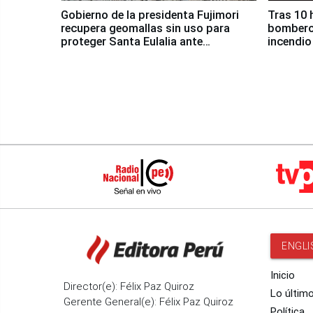
Gobierno de la presidenta Fujimori
Tras 10 
recupera geomallas sin uso para
bomberos
proteger Santa Eulalia ante
incendio
Fenómeno El Niño
Santiago
ENGLI
Inicio
Director(e): Félix Paz Quiroz
Lo últim
Gerente General(e): Félix Paz Quiroz
Política