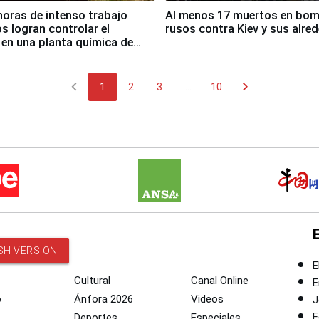
horas de intenso trabajo
Al menos 17 muertos en bo
 logran controlar el
rusos contra Kiev y sus alre
 en una planta química de
 de Chile
chevron_left
chevron_right
1
2
3
...
10
SH VERSION
E
Cultural
Canal Online
E
o
Ánfora 2026
Videos
J
F
Deportes
Especiales