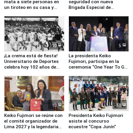
mata a siete personas en
seguridad con nueva
un tiroteo en su casa y
Brigada Especial de
escuela
Turismo y moderno
equipamiento para
Serenazgo
10
5
¡La crema está de fiesta!
La presidenta Keiko
Universitario de Deportes
Fujimori, participa en la
celebra hoy 102 años de
ceremonia “One Year To Go
fundación
de Lima 2027”
10
11
Keiko Fujimori se reúne con
Presidenta Keiko Fujimori
el comité organizador de
asiste al concurso
Lima 2027 y la legendaria
ecuestre “Copa Junín”
Simone Biles