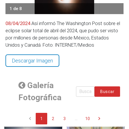
1 de 8
08/04/2024
Así informó The Washington Post sobre el
eclipse solar total de abril del 2024, que pudo ser visto
por millones de personas desde México, Estados
Unidos y Canadá. Foto: INTERNET/Medios
Descargar Imagen
Galería
Buscar
Fotográfica
chevron_left
chevron_right
1
2
3
...
10