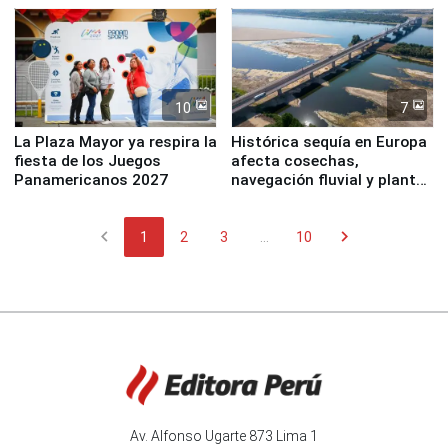
10
7
La Plaza Mayor ya respira la
Histórica sequía en Europa
fiesta de los Juegos
afecta cosechas,
Panamericanos 2027
navegación fluvial y plantas
nucleares
chevron_left
chevron_right
1
2
3
...
10
Av. Alfonso Ugarte 873 Lima 1