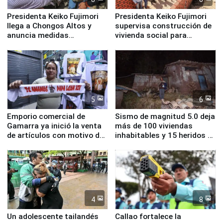
Presidenta Keiko Fujimori
Presidenta Keiko Fujimori
llega a Chongos Altos y
supervisa construcción de
anuncia medidas
vivienda social para
inmediatas en vivienda,
familias afectadas por
educación, salud y empleo
sismo en Junín
5
6
Emporio comercial de
Sismo de magnitud 5.0 deja
Gamarra ya inició la venta
más de 100 viviendas
de artículos con motivo de
inhabitables y 15 heridos en
la visita del papa León XIV
Junín
4
8
Un adolescente tailandés
Callao fortalece la