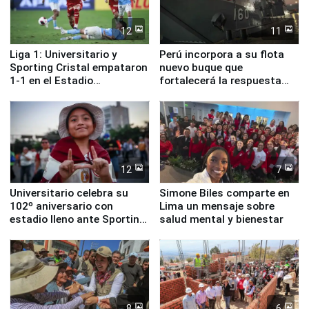
12
11
Liga 1: Universitario y
Perú incorpora a su flota
Sporting Cristal empataron
nuevo buque que
1-1 en el Estadio
fortalecerá la respuesta
Monumental
ante el fenómeno El Niño
12
7
Universitario celebra su
Simone Biles comparte en
102º aniversario con
Lima un mensaje sobre
estadio lleno ante Sporting
salud mental y bienestar
Cristal
8
6