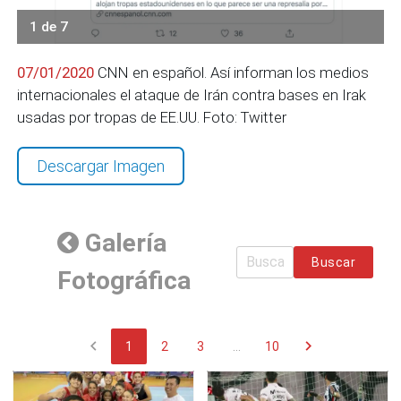
1 de 7
07/01/2020
CNN en español. Así informan los medios
internacionales el ataque de Irán contra bases en Irak
usadas por tropas de EE.UU. Foto: Twitter
Descargar Imagen
Galería
Buscar
Fotográfica
chevron_left
chevron_right
1
2
3
...
10