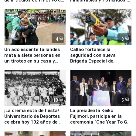
la visita del papa León XIV
Junín
4
8
Un adolescente tailandés
Callao fortalece la
mata a siete personas en
seguridad con nueva
un tiroteo en su casa y
Brigada Especial de
escuela
Turismo y moderno
equipamiento para
Serenazgo
10
5
¡La crema está de fiesta!
La presidenta Keiko
Universitario de Deportes
Fujimori, participa en la
celebra hoy 102 años de
ceremonia “One Year To Go
fundación
de Lima 2027”