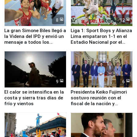
8
12
La gran Simone Biles llegó a
Liga 1: Sport Boys y Alianza
la Videna del IPD y envió un
Lima empataron 1-1 en el
mensaje a todos los
Estadio Nacional por el
deportistas del Perú
Torneo Clausura
9
6
El calor se intensifica en la
Presidenta Keiko Fujimori
costa y sierra tras días de
sostuvo reunión con el
frío y vientos
fiscal de la nación y
ministros de Estado