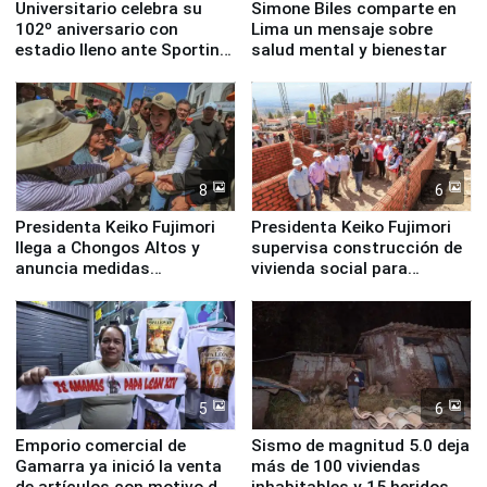
Universitario celebra su
Simone Biles comparte en
102º aniversario con
Lima un mensaje sobre
estadio lleno ante Sporting
salud mental y bienestar
Cristal
8
6
Presidenta Keiko Fujimori
Presidenta Keiko Fujimori
llega a Chongos Altos y
supervisa construcción de
anuncia medidas
vivienda social para
inmediatas en vivienda,
familias afectadas por
educación, salud y empleo
sismo en Junín
5
6
Emporio comercial de
Sismo de magnitud 5.0 deja
Gamarra ya inició la venta
más de 100 viviendas
de artículos con motivo de
inhabitables y 15 heridos en