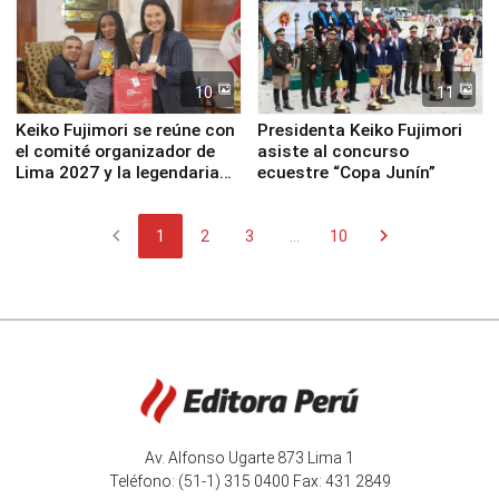
10
11
Keiko Fujimori se reúne con
Presidenta Keiko Fujimori
el comité organizador de
asiste al concurso
Lima 2027 y la legendaria
ecuestre “Copa Junín”
Simone Biles
chevron_left
chevron_right
1
2
3
...
10
Av. Alfonso Ugarte 873 Lima 1
Teléfono: (51-1) 315 0400 Fax: 431 2849