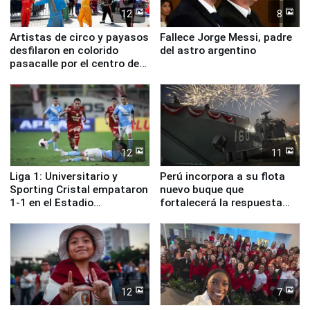
12
8
Artistas de circo y payasos
Fallece Jorge Messi, padre
desfilaron en colorido
del astro argentino
pasacalle por el centro de
Lima
12
11
Liga 1: Universitario y
Perú incorpora a su flota
Sporting Cristal empataron
nuevo buque que
1-1 en el Estadio
fortalecerá la respuesta
Monumental
ante el fenómeno El Niño
12
7