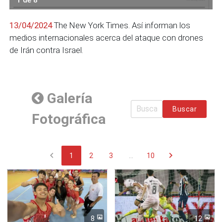
13/04/2024
The New York Times. Así informan los
medios internacionales acerca del ataque con drones
de Irán contra Israel.
Galería
Buscar
Fotográfica
chevron_left
chevron_right
1
2
3
...
10
8
12