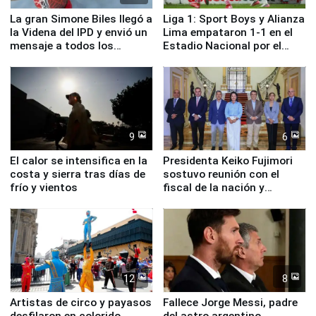
La gran Simone Biles llegó a
Liga 1: Sport Boys y Alianza
la Videna del IPD y envió un
Lima empataron 1-1 en el
mensaje a todos los
Estadio Nacional por el
deportistas del Perú
Torneo Clausura
9
6
El calor se intensifica en la
Presidenta Keiko Fujimori
costa y sierra tras días de
sostuvo reunión con el
frío y vientos
fiscal de la nación y
ministros de Estado
12
8
Artistas de circo y payasos
Fallece Jorge Messi, padre
desfilaron en colorido
del astro argentino