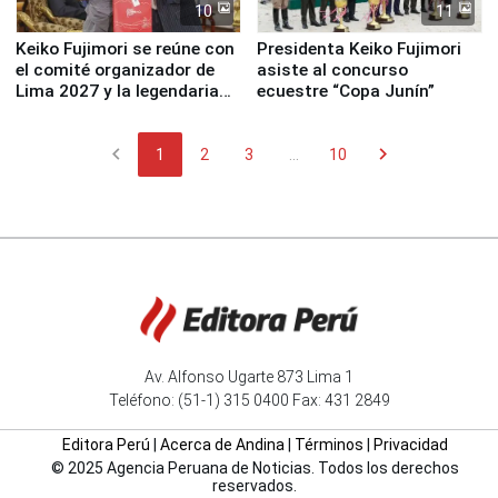
10
11
Keiko Fujimori se reúne con
Presidenta Keiko Fujimori
el comité organizador de
asiste al concurso
Lima 2027 y la legendaria
ecuestre “Copa Junín”
Simone Biles
chevron_left
chevron_right
1
2
3
...
10
Av. Alfonso Ugarte 873 Lima 1
Teléfono: (51-1) 315 0400 Fax: 431 2849
Editora Perú
|
Acerca de Andina
|
Términos
|
Privacidad
© 2025 Agencia Peruana de Noticias. Todos los derechos
reservados.