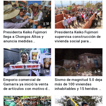
8
6
Presidenta Keiko Fujimori
Presidenta Keiko Fujimori
llega a Chongos Altos y
supervisa construcción de
anuncia medidas
vivienda social para
inmediatas en vivienda,
familias afectadas por
educación, salud y empleo
sismo en Junín
5
6
Emporio comercial de
Sismo de magnitud 5.0 deja
Gamarra ya inició la venta
más de 100 viviendas
de artículos con motivo de
inhabitables y 15 heridos en
la visita del papa León XIV
Junín