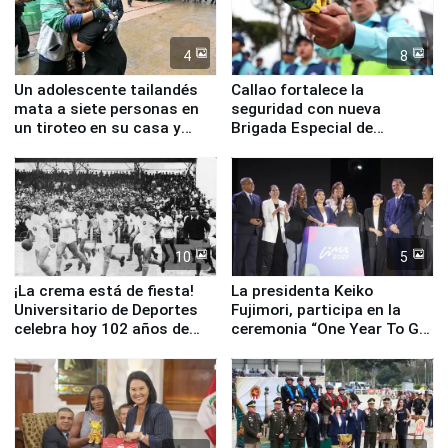
4
8
Un adolescente tailandés
Callao fortalece la
mata a siete personas en
seguridad con nueva
un tiroteo en su casa y
Brigada Especial de
escuela
Turismo y moderno
equipamiento para
Serenazgo
10
5
¡La crema está de fiesta!
La presidenta Keiko
Universitario de Deportes
Fujimori, participa en la
celebra hoy 102 años de
ceremonia “One Year To Go
fundación
de Lima 2027”