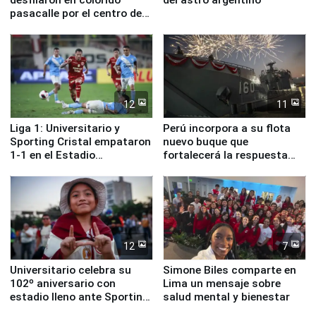
pasacalle por el centro de
Lima
12
11
Liga 1: Universitario y
Perú incorpora a su flota
Sporting Cristal empataron
nuevo buque que
1-1 en el Estadio
fortalecerá la respuesta
Monumental
ante el fenómeno El Niño
12
7
Universitario celebra su
Simone Biles comparte en
102º aniversario con
Lima un mensaje sobre
estadio lleno ante Sporting
salud mental y bienestar
Cristal