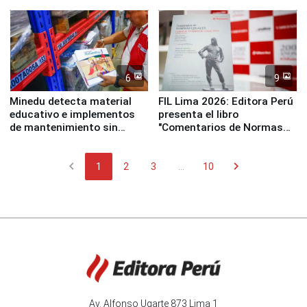
y la Jueza
empezar cuenta regresiva a
Panamericanos Lima 2027
6
9
Minedu detecta material
FIL Lima 2026: Editora Perú
educativo e implementos
presenta el libro
de mantenimiento sin
"Comentarios de Normas
distribuir en almacenes de
Legales: Laboral Vl .
la UGEL 2
Derecho Colectivo"
chevron_left
chevron_right
1
2
3
...
10
Av. Alfonso Ugarte 873 Lima 1