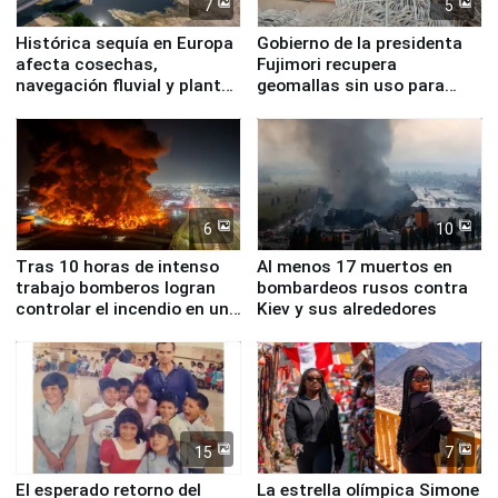
7
5
Histórica sequía en Europa
Gobierno de la presidenta
afecta cosechas,
Fujimori recupera
navegación fluvial y plantas
geomallas sin uso para
nucleares
proteger Santa Eulalia ante
Fenómeno El Niño
6
10
Tras 10 horas de intenso
Al menos 17 muertos en
trabajo bomberos logran
bombardeos rusos contra
controlar el incendio en una
Kiev y sus alrededores
planta química de Santiago
de Chile
15
7
El esperado retorno del
La estrella olímpica Simone