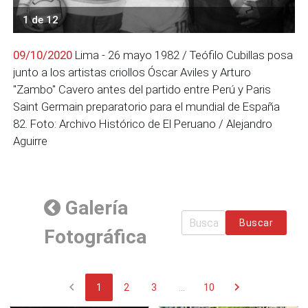
1 de 12
09/10/2020
Lima - 26 mayo 1982 / Teófilo Cubillas posa
junto a los artistas criollos Óscar Aviles y Arturo
"Zambo" Cavero antes del partido entre Perú y Paris
Saint Germain preparatorio para el mundial de España
82. Foto: Archivo Histórico de El Peruano / Alejandro
Aguirre
Galería
Buscar
Fotográfica
chevron_left
chevron_right
1
2
3
...
10