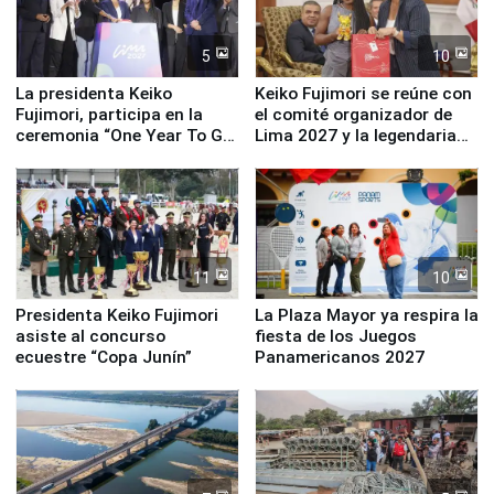
5
10
La presidenta Keiko
Keiko Fujimori se reúne con
Fujimori, participa en la
el comité organizador de
ceremonia “One Year To Go
Lima 2027 y la legendaria
de Lima 2027”
Simone Biles
11
10
Presidenta Keiko Fujimori
La Plaza Mayor ya respira la
asiste al concurso
fiesta de los Juegos
ecuestre “Copa Junín”
Panamericanos 2027