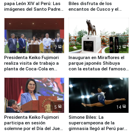
papa León XIV al Perú: Las
Biles disfruta de los
imágenes del Santo Padre
encantos de Cusco y el
en su labor pastoral en
Valle Sagrado
nuestro país
7
12
Presidenta Keiko Fujimori
Inauguran en Miraflores el
realiza visita de trabajo a
parque japonés Shibuya
planta de Coca-Cola en
con la estatua del famoso
Pucusana
perro Hachiko
5
14
Presidenta Keiko Fujimori
Simone Biles: La
participa en sesión
supercampeona de la
solemne por el Día del Juez
gimnasia llegó al Perú para