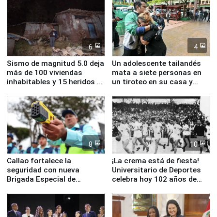
6
4
Sismo de magnitud 5.0 deja
Un adolescente tailandés
más de 100 viviendas
mata a siete personas en
inhabitables y 15 heridos en
un tiroteo en su casa y
Junín
escuela
8
10
Callao fortalece la
¡La crema está de fiesta!
seguridad con nueva
Universitario de Deportes
Brigada Especial de
celebra hoy 102 años de
Turismo y moderno
fundación
equipamiento para
Serenazgo