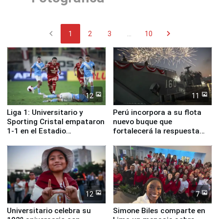
chevron_left
chevron_right
1
2
3
...
10
12
11
Liga 1: Universitario y
Perú incorpora a su flota
Sporting Cristal empataron
nuevo buque que
1-1 en el Estadio
fortalecerá la respuesta
Monumental
ante el fenómeno El Niño
12
7
Universitario celebra su
Simone Biles comparte en