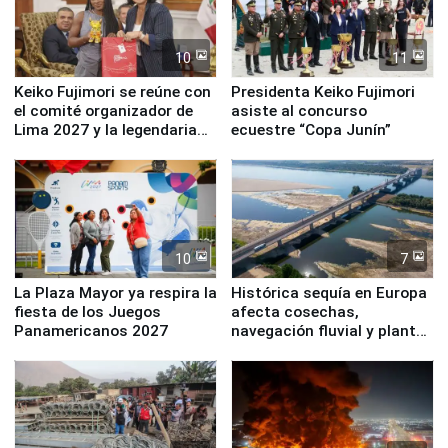
10
11
Keiko Fujimori se reúne con
Presidenta Keiko Fujimori
el comité organizador de
asiste al concurso
Lima 2027 y la legendaria
ecuestre “Copa Junín”
Simone Biles
10
7
La Plaza Mayor ya respira la
Histórica sequía en Europa
fiesta de los Juegos
afecta cosechas,
Panamericanos 2027
navegación fluvial y plantas
nucleares