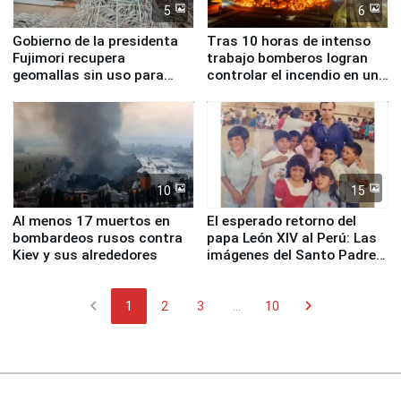
5
6
Gobierno de la presidenta
Tras 10 horas de intenso
Fujimori recupera
trabajo bomberos logran
geomallas sin uso para
controlar el incendio en una
proteger Santa Eulalia ante
planta química de Santiago
Fenómeno El Niño
de Chile
10
15
Al menos 17 muertos en
El esperado retorno del
bombardeos rusos contra
papa León XIV al Perú: Las
Kiev y sus alrededores
imágenes del Santo Padre
en su labor pastoral en
nuestro país
chevron_left
chevron_right
1
2
3
...
10