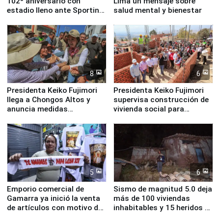
102º aniversario con
Lima un mensaje sobre
estadio lleno ante Sporting
salud mental y bienestar
Cristal
8
6
Presidenta Keiko Fujimori
Presidenta Keiko Fujimori
llega a Chongos Altos y
supervisa construcción de
anuncia medidas
vivienda social para
inmediatas en vivienda,
familias afectadas por
educación, salud y empleo
sismo en Junín
5
6
Emporio comercial de
Sismo de magnitud 5.0 deja
Gamarra ya inició la venta
más de 100 viviendas
de artículos con motivo de
inhabitables y 15 heridos en
la visita del papa León XIV
Junín