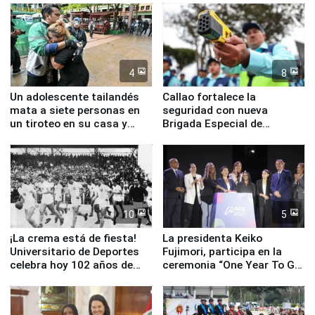
4
8
Un adolescente tailandés
Callao fortalece la
mata a siete personas en
seguridad con nueva
un tiroteo en su casa y
Brigada Especial de
escuela
Turismo y moderno
equipamiento para
Serenazgo
10
5
¡La crema está de fiesta!
La presidenta Keiko
Universitario de Deportes
Fujimori, participa en la
celebra hoy 102 años de
ceremonia “One Year To Go
fundación
de Lima 2027”