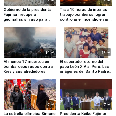
5
6
Gobierno de la presidenta
Tras 10 horas de intenso
Fujimori recupera
trabajo bomberos logran
geomallas sin uso para
controlar el incendio en una
proteger Santa Eulalia ante
planta química de Santiago
Fenómeno El Niño
de Chile
10
15
Al menos 17 muertos en
El esperado retorno del
bombardeos rusos contra
papa León XIV al Perú: Las
Kiev y sus alrededores
imágenes del Santo Padre
en su labor pastoral en
nuestro país
7
7
La estrella olímpica Simone
Presidenta Keiko Fujimori