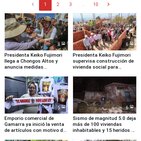
chevron_left
chevron_right
1
2
3
...
10
8
6
Presidenta Keiko Fujimori
Presidenta Keiko Fujimori
llega a Chongos Altos y
supervisa construcción de
anuncia medidas
vivienda social para
inmediatas en vivienda,
familias afectadas por
educación, salud y empleo
sismo en Junín
5
6
Emporio comercial de
Sismo de magnitud 5.0 deja
Gamarra ya inició la venta
más de 100 viviendas
de artículos con motivo de
inhabitables y 15 heridos en
la visita del papa León XIV
Junín