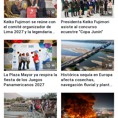
10
11
Keiko Fujimori se reúne con
Presidenta Keiko Fujimori
el comité organizador de
asiste al concurso
Lima 2027 y la legendaria
ecuestre “Copa Junín”
Simone Biles
10
7
La Plaza Mayor ya respira la
Histórica sequía en Europa
fiesta de los Juegos
afecta cosechas,
Panamericanos 2027
navegación fluvial y plantas
nucleares