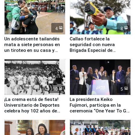
4
8
Un adolescente tailandés
Callao fortalece la
mata a siete personas en
seguridad con nueva
un tiroteo en su casa y
Brigada Especial de
escuela
Turismo y moderno
equipamiento para
Serenazgo
10
5
¡La crema está de fiesta!
La presidenta Keiko
Universitario de Deportes
Fujimori, participa en la
celebra hoy 102 años de
ceremonia “One Year To Go
fundación
de Lima 2027”