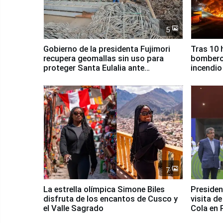
5
Gobierno de la presidenta Fujimori
Tras 10 
recupera geomallas sin uso para
bomberos
proteger Santa Eulalia ante
incendio
Fenómeno El Niño
Santiago
7
La estrella olímpica Simone Biles
Presiden
disfruta de los encantos de Cusco y
visita d
el Valle Sagrado
Cola en