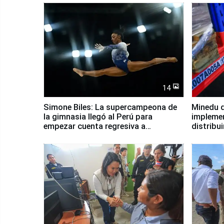
14
Simone Biles: La supercampeona de
Minedu d
la gimnasia llegó al Perú para
impleme
empezar cuenta regresiva a
distribu
Panamericanos Lima 2027