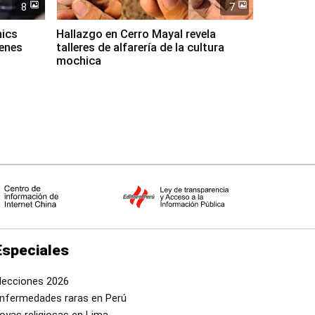
8
7
mics
Hallazgo en Cerro Mayal revela
venes
talleres de alfarería de la cultura
mochica
Especiales
lecciones 2026
nfermedades raras en Perú
oyas religiosas en Lima