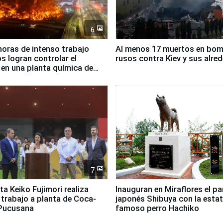
6
horas de intenso trabajo
Al menos 17 muertos en bo
 logran controlar el
rusos contra Kiev y sus alre
 en una planta química de
 de Chile
7
ta Keiko Fujimori realiza
Inauguran en Miraflores el p
e trabajo a planta de Coca-
japonés Shibuya con la estat
 Pucusana
famoso perro Hachiko