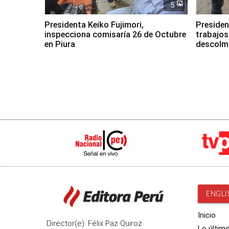
5
Presidenta Keiko Fujimori,
Presiden
inspecciona comisaría 26 de Octubre
trabajos
en Piura
descolma
ENGLI
Inicio
Director(e): Félix Paz Quiroz
Lo últim