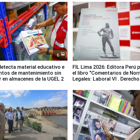
6
etecta material educativo e
FIL Lima 2026: Editora Perú 
ntos de mantenimiento sin
el libro "Comentarios de No
ir en almacenes de la UGEL 2
Legales: Laboral Vl . Derecho
Colectivo"