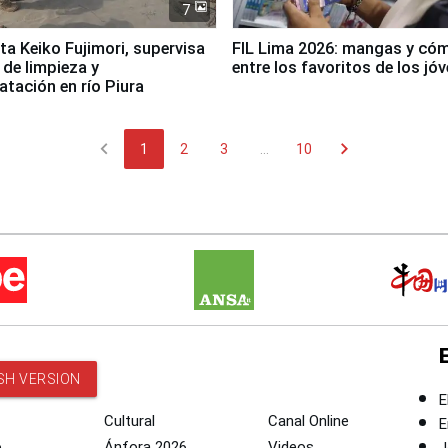
7
ta Keiko Fujimori, supervisa
FIL Lima 2026: mangas y có
 de limpieza y
entre los favoritos de los jó
tación en río Piura
chevron_left
chevron_right
1
2
3
...
10
SH VERSION
E
Cultural
Canal Online
E
o
Ánfora 2026
Videos
J