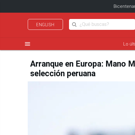
Bicentenar
ENGLISH
menu
Lo úl
Arranque en Europa: Mano M
selección peruana