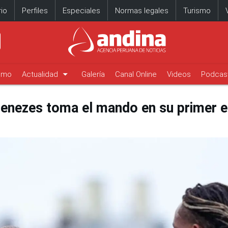
io
Perfiles
Especiales
Normas legales
Turismo
arrow_drop_down
timo
Actualidad
Galería
Canal Online
Videos
Podcas
enezes toma el mando en su primer e