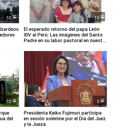
10
15
mbardeos
El esperado retorno del papa León
dedores
XIV al Perú: Las imágenes del Santo
Padre en su labor pastoral en nuestro
país
12
5
arque
Presidenta Keiko Fujimori participa
ua del
en sesión solemne por el Día del Juez
y la Jueza