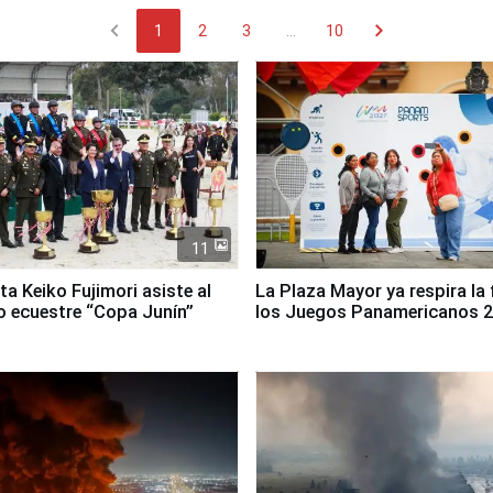
chevron_left
chevron_right
1
2
3
...
10
11
ta Keiko Fujimori asiste al
La Plaza Mayor ya respira la 
 ecuestre “Copa Junín”
los Juegos Panamericanos 