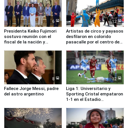
6
12
Presidenta Keiko Fujimori
Artistas de circo y payasos
sostuvo reunión con el
desfilaron en colorido
fiscal de la nación y
pasacalle por el centro de
ministros de Estado
Lima
8
12
Fallece Jorge Messi, padre
Liga 1: Universitario y
del astro argentino
Sporting Cristal empataron
1-1 en el Estadio
Monumental