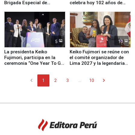
Brigada Especial de
celebra hoy 102 años de
Turismo y moderno
fundación
equipamiento para
Serenazgo
5
10
La presidenta Keiko
Keiko Fujimori se reúne con
Fujimori, participa en la
el comité organizador de
ceremonia “One Year To Go
Lima 2027 y la legendaria
de Lima 2027”
Simone Biles
chevron_left
chevron_right
1
2
3
...
10