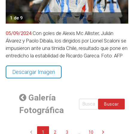
1 de 9
05/09/2024
Con goles de Alexis Mc Allister, Julián
Álvarez y Paolo Dibala, los dirigidos por Lionel Scaloni se
impusieron ante una tímida Chile, resultado que pone en
entredicho la estabilidad de Ricardo Gareca. Foto: AFP
Descargar Imagen
Galería
Buscar
Fotográfica
chevron_left
chevron_right
1
2
3
...
10