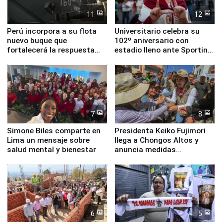
11
12
Perú incorpora a su flota
Universitario celebra su
nuevo buque que
102º aniversario con
fortalecerá la respuesta
estadio lleno ante Sporting
ante el fenómeno El Niño
Cristal
7
8
Simone Biles comparte en
Presidenta Keiko Fujimori
Lima un mensaje sobre
llega a Chongos Altos y
salud mental y bienestar
anuncia medidas
inmediatas en vivienda,
educación, salud y empleo
6
5