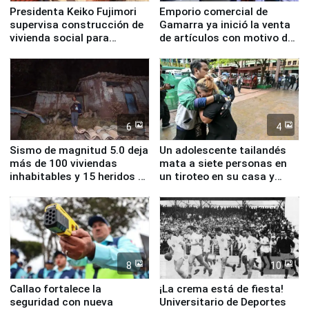
Presidenta Keiko Fujimori
Emporio comercial de
supervisa construcción de
Gamarra ya inició la venta
vivienda social para
de artículos con motivo de
familias afectadas por
la visita del papa León XIV
sismo en Junín
6
4
Sismo de magnitud 5.0 deja
Un adolescente tailandés
más de 100 viviendas
mata a siete personas en
inhabitables y 15 heridos en
un tiroteo en su casa y
Junín
escuela
8
10
Callao fortalece la
¡La crema está de fiesta!
seguridad con nueva
Universitario de Deportes