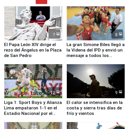
7
8
El Papa León XIV dirige el
La gran Simone Biles llegó a
rezo del Ángelus en la Plaza
la Videna del IPD y envió un
de San Pedro
mensaje a todos los
deportistas del Perú
12
9
Liga 1: Sport Boys y Alianza
El calor se intensifica en la
Lima empataron 1-1 en el
costa y sierra tras días de
Estadio Nacional por el
frío y vientos
Torneo Clausura