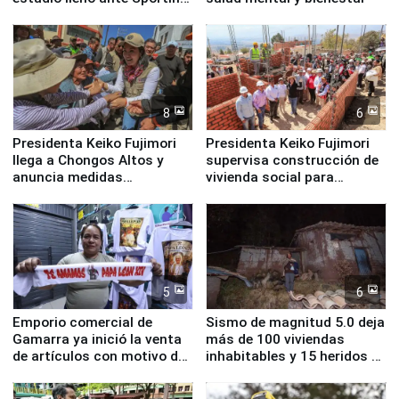
Cristal
8
6
Presidenta Keiko Fujimori
Presidenta Keiko Fujimori
llega a Chongos Altos y
supervisa construcción de
anuncia medidas
vivienda social para
inmediatas en vivienda,
familias afectadas por
educación, salud y empleo
sismo en Junín
5
6
Emporio comercial de
Sismo de magnitud 5.0 deja
Gamarra ya inició la venta
más de 100 viviendas
de artículos con motivo de
inhabitables y 15 heridos en
la visita del papa León XIV
Junín