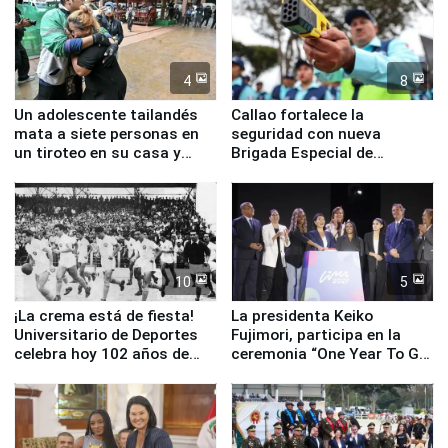
4
8
Un adolescente tailandés
Callao fortalece la
mata a siete personas en
seguridad con nueva
un tiroteo en su casa y
Brigada Especial de
escuela
Turismo y moderno
equipamiento para
Serenazgo
10
5
¡La crema está de fiesta!
La presidenta Keiko
Universitario de Deportes
Fujimori, participa en la
celebra hoy 102 años de
ceremonia “One Year To Go
fundación
de Lima 2027”