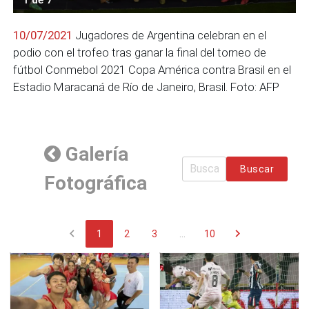
10/07/2021
Jugadores de Argentina celebran en el
podio con el trofeo tras ganar la final del torneo de
fútbol Conmebol 2021 Copa América contra Brasil en el
Estadio Maracaná de Río de Janeiro, Brasil. Foto: AFP
Galería
Buscar
Fotográfica
chevron_left
chevron_right
1
2
3
...
10