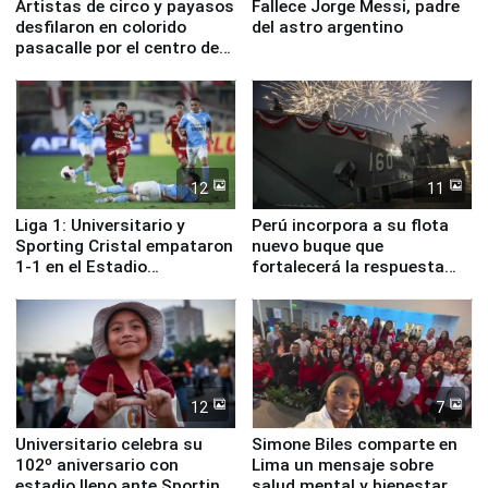
Artistas de circo y payasos
Fallece Jorge Messi, padre
desfilaron en colorido
del astro argentino
pasacalle por el centro de
Lima
12
11
Liga 1: Universitario y
Perú incorpora a su flota
Sporting Cristal empataron
nuevo buque que
1-1 en el Estadio
fortalecerá la respuesta
Monumental
ante el fenómeno El Niño
12
7
Universitario celebra su
Simone Biles comparte en
102º aniversario con
Lima un mensaje sobre
estadio lleno ante Sporting
salud mental y bienestar