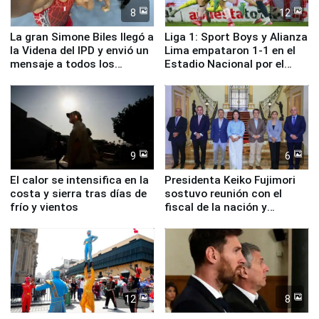
8
12
La gran Simone Biles llegó a
Liga 1: Sport Boys y Alianza
la Videna del IPD y envió un
Lima empataron 1-1 en el
mensaje a todos los
Estadio Nacional por el
deportistas del Perú
Torneo Clausura
9
6
El calor se intensifica en la
Presidenta Keiko Fujimori
costa y sierra tras días de
sostuvo reunión con el
frío y vientos
fiscal de la nación y
ministros de Estado
12
8