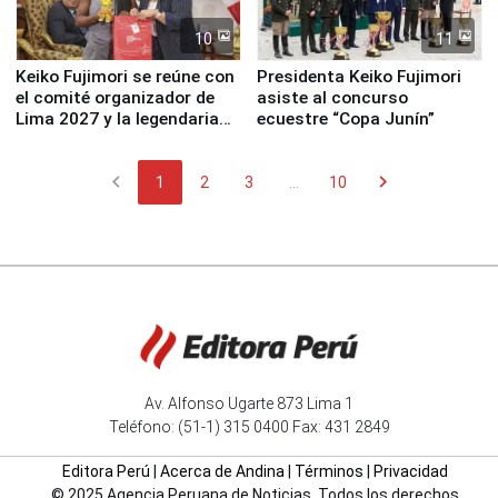
10
11
Keiko Fujimori se reúne con
Presidenta Keiko Fujimori
el comité organizador de
asiste al concurso
Lima 2027 y la legendaria
ecuestre “Copa Junín”
Simone Biles
chevron_left
chevron_right
1
2
3
...
10
Av. Alfonso Ugarte 873 Lima 1
Teléfono: (51-1) 315 0400 Fax: 431 2849
Editora Perú
|
Acerca de Andina
|
Términos
|
Privacidad
© 2025 Agencia Peruana de Noticias. Todos los derechos