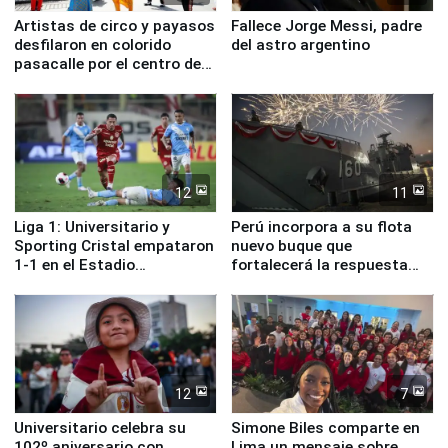
Artistas de circo y payasos
Fallece Jorge Messi, padre
desfilaron en colorido
del astro argentino
pasacalle por el centro de
Lima
12
11
Liga 1: Universitario y
Perú incorpora a su flota
Sporting Cristal empataron
nuevo buque que
1-1 en el Estadio
fortalecerá la respuesta
Monumental
ante el fenómeno El Niño
12
7
Universitario celebra su
Simone Biles comparte en
102º aniversario con
Lima un mensaje sobre