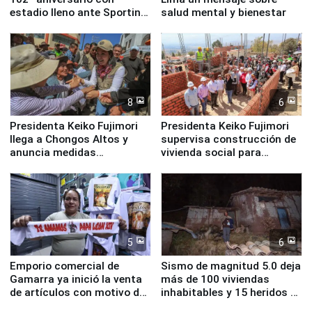
estadio lleno ante Sporting
salud mental y bienestar
Cristal
8
6
Presidenta Keiko Fujimori
Presidenta Keiko Fujimori
llega a Chongos Altos y
supervisa construcción de
anuncia medidas
vivienda social para
inmediatas en vivienda,
familias afectadas por
educación, salud y empleo
sismo en Junín
5
6
Emporio comercial de
Sismo de magnitud 5.0 deja
Gamarra ya inició la venta
más de 100 viviendas
de artículos con motivo de
inhabitables y 15 heridos en
la visita del papa León XIV
Junín