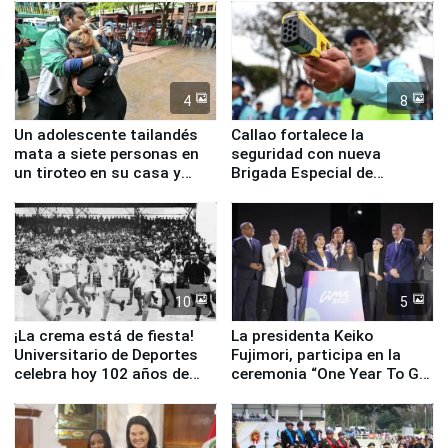
4
8
Un adolescente tailandés
Callao fortalece la
mata a siete personas en
seguridad con nueva
un tiroteo en su casa y
Brigada Especial de
escuela
Turismo y moderno
equipamiento para
Serenazgo
10
5
¡La crema está de fiesta!
La presidenta Keiko
Universitario de Deportes
Fujimori, participa en la
celebra hoy 102 años de
ceremonia “One Year To Go
fundación
de Lima 2027”