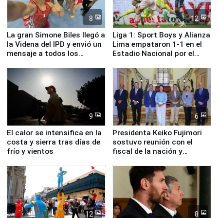
8
12
La gran Simone Biles llegó a
Liga 1: Sport Boys y Alianza
la Videna del IPD y envió un
Lima empataron 1-1 en el
mensaje a todos los
Estadio Nacional por el
deportistas del Perú
Torneo Clausura
9
6
El calor se intensifica en la
Presidenta Keiko Fujimori
costa y sierra tras días de
sostuvo reunión con el
frío y vientos
fiscal de la nación y
ministros de Estado
12
8