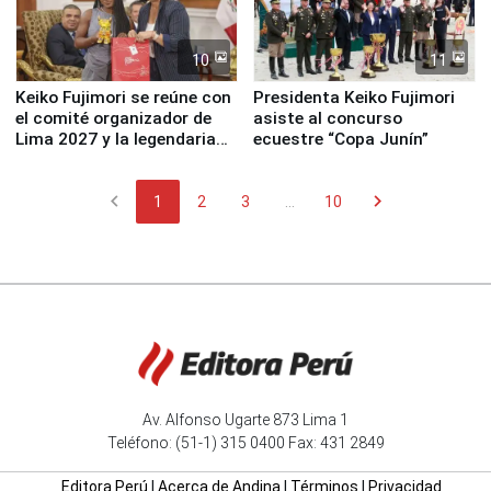
10
11
Keiko Fujimori se reúne con
Presidenta Keiko Fujimori
el comité organizador de
asiste al concurso
Lima 2027 y la legendaria
ecuestre “Copa Junín”
Simone Biles
chevron_left
chevron_right
1
2
3
...
10
Av. Alfonso Ugarte 873 Lima 1
Teléfono: (51-1) 315 0400 Fax: 431 2849
Editora Perú
|
Acerca de Andina
|
Términos
|
Privacidad