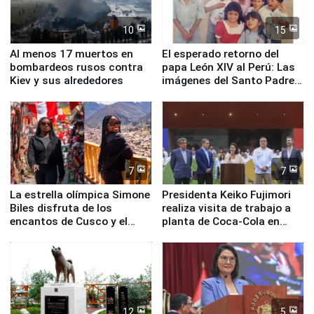
10
15
Al menos 17 muertos en
El esperado retorno del
bombardeos rusos contra
papa León XIV al Perú: Las
Kiev y sus alrededores
imágenes del Santo Padre
en su labor pastoral en
nuestro país
7
7
La estrella olímpica Simone
Presidenta Keiko Fujimori
Biles disfruta de los
realiza visita de trabajo a
encantos de Cusco y el
planta de Coca-Cola en
Valle Sagrado
Pucusana
12
5