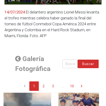
14/07/2024
El delantero argentino Lionel Messi levanta
el trofeo mientras celebra haber ganado la final del
torneo de fútbol Conmebol Copa América 2024 entre
Argentina y Colombia en el Hard Rock Stadium, en
Miami, Florida. Foto: AFP
Galería
Buscar
Fotográfica
chevron_left
chevron_right
1
2
3
...
10