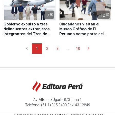
7
12
Gobierno expulsó a tres
Ciudadanos visitan el
delincuentes extranjeros
Museo Gráfico de El
integrantes del Tren de
Peruano como parte del
Aragua
programa Museos Abiertos
chevron_left
chevron_right
1
2
3
...
10
Av. Alfonso Ugarte 873 Lima 1
Teléfono: (51-1) 315 0400 Fax: 431 2849