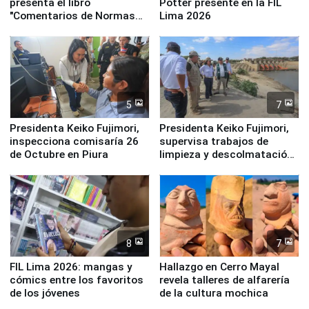
presenta el libro
Potter presente en la FIL
"Comentarios de Normas
Lima 2026
Legales: Laboral Vl .
Derecho Colectivo"
5
7
Presidenta Keiko Fujimori,
Presidenta Keiko Fujimori,
inspecciona comisaría 26
supervisa trabajos de
de Octubre en Piura
limpieza y descolmatación
en río Piura
8
7
FIL Lima 2026: mangas y
Hallazgo en Cerro Mayal
cómics entre los favoritos
revela talleres de alfarería
de los jóvenes
de la cultura mochica