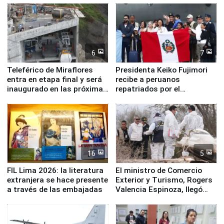
6
7
Teleférico de Miraflores
Presidenta Keiko Fujimori
entra en etapa final y será
recibe a peruanos
inaugurado en las próximas
repatriados por el
semanas
terremoto en Venezuela
16
5
FIL Lima 2026: la literatura
El ministro de Comercio
extranjera se hace presente
Exterior y Turismo, Rogers
a través de las embajadas
Valencia Espinoza, llegó
esta mañana a la ciudad de
Nasca