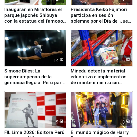
Inauguran en Miraflores el
Presidenta Keiko Fujimori
parque japonés Shibuya
participa en sesión
con la estatua del famoso
solemne por el Día del Juez
perro Hachiko
y la Jueza
14
6
Simone Biles: La
Minedu detecta material
supercampeona de la
educativo e implementos
gimnasia llegó al Perú para
de mantenimiento sin
empezar cuenta regresiva a
distribuir en almacenes de
Panamericanos Lima 2027
la UGEL 2
9
8
FIL Lima 2026: Editora Perú
El mundo mágico de Harry