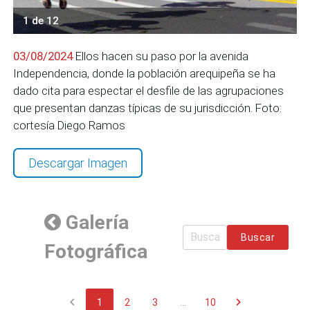
1 de 12
03/08/2024
Ellos hacen su paso por la avenida
Independencia, donde la población arequipeña se ha
dado cita para espectar el desfile de las agrupaciones
que presentan danzas típicas de su jurisdicción. Foto:
cortesía Diego Ramos
Descargar Imagen
Galería
Buscar
Fotográfica
chevron_left
chevron_right
1
2
3
...
10