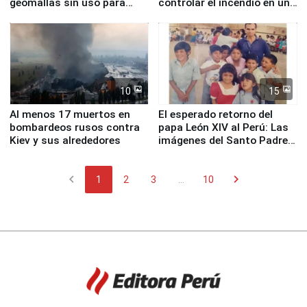
geomallas sin uso para
controlar el incendio en una
proteger Santa Eulalia ante
planta química de Santiago
Fenómeno El Niño
de Chile
10
15
Al menos 17 muertos en
El esperado retorno del
bombardeos rusos contra
papa León XIV al Perú: Las
Kiev y sus alrededores
imágenes del Santo Padre
en su labor pastoral en
nuestro país
chevron_left
chevron_right
1
2
3
...
10