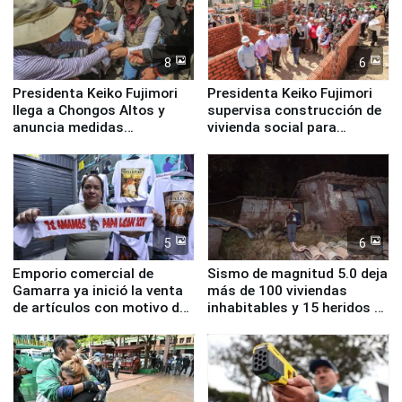
8
6
Presidenta Keiko Fujimori
Presidenta Keiko Fujimori
llega a Chongos Altos y
supervisa construcción de
anuncia medidas
vivienda social para
inmediatas en vivienda,
familias afectadas por
educación, salud y empleo
sismo en Junín
5
6
Emporio comercial de
Sismo de magnitud 5.0 deja
Gamarra ya inició la venta
más de 100 viviendas
de artículos con motivo de
inhabitables y 15 heridos en
la visita del papa León XIV
Junín