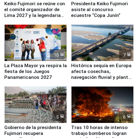
Keiko Fujimori se reúne con
Presidenta Keiko Fujimori
el comité organizador de
asiste al concurso
Lima 2027 y la legendaria
ecuestre “Copa Junín”
Simone Biles
10
7
La Plaza Mayor ya respira la
Histórica sequía en Europa
fiesta de los Juegos
afecta cosechas,
Panamericanos 2027
navegación fluvial y plantas
nucleares
5
6
Gobierno de la presidenta
Tras 10 horas de intenso
Fujimori recupera
trabajo bomberos logran