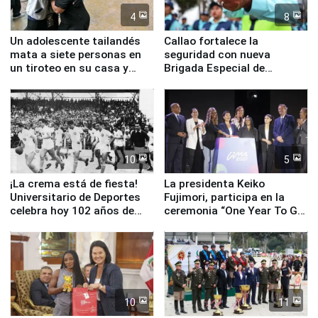
4
8
Un adolescente tailandés
Callao fortalece la
mata a siete personas en
seguridad con nueva
un tiroteo en su casa y
Brigada Especial de
escuela
Turismo y moderno
equipamiento para
Serenazgo
10
5
¡La crema está de fiesta!
La presidenta Keiko
Universitario de Deportes
Fujimori, participa en la
celebra hoy 102 años de
ceremonia “One Year To Go
fundación
de Lima 2027”
10
11