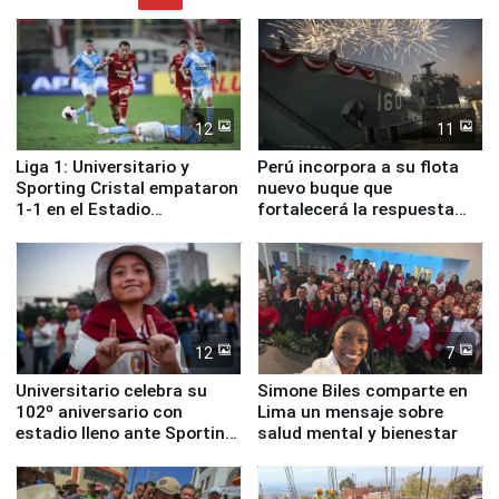
12
11
Liga 1: Universitario y
Perú incorpora a su flota
Sporting Cristal empataron
nuevo buque que
1-1 en el Estadio
fortalecerá la respuesta
Monumental
ante el fenómeno El Niño
12
7
Universitario celebra su
Simone Biles comparte en
102º aniversario con
Lima un mensaje sobre
estadio lleno ante Sporting
salud mental y bienestar
Cristal